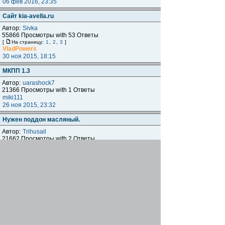
06 фев 2016, 23:35
Сайт kia-avella.ru
Автор:
Sivka
55866 Просмотры with 53 Ответы
[
На страницу:
1
,
2
,
3
]
VladPowers
30 ноя 2015, 18:15
МКПП 1.3
Автор:
uarashock7
21366 Просмотры with 1 Ответы
miki111
26 ноя 2015, 23:32
Нужен поддон масляный.
Автор:
Trihusail
21662 Просмотры with 2 Ответы
Trihusail
30 окт 2015, 22:10
вкладыши
Автор:
angelmail91
17946 Просмотры with 0 Ответы
angelmail91
30 окт 2015, 15:09
Ищу ЭБУ на авеллу, помогите пожалуйста!