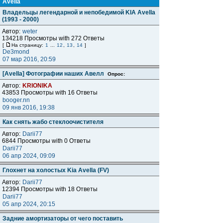
Avella
Владельцы легендарной и непобедимой KIA Avella
(1993 - 2000)
Автор:
weter
134218 Просмотры with 272 Ответы
[
На страницу:
1
...
12
,
13
,
14
]
De3mond
07 мар 2016, 20:59
[Avella] Фотографии наших Авелл
Опрос:
Автор:
KRIONIKA
43853 Просмотры with 16 Ответы
booger.nn
09 янв 2016, 19:38
Как снять жабо стеклоочистителя
Автор:
Darii77
6844 Просмотры with 0 Ответы
Darii77
06 апр 2024, 09:09
Глохнет на холостых Kia Avella (FV)
Автор:
Darii77
12394 Просмотры with 18 Ответы
Darii77
05 апр 2024, 20:15
Задние амортизаторы от чего поставить