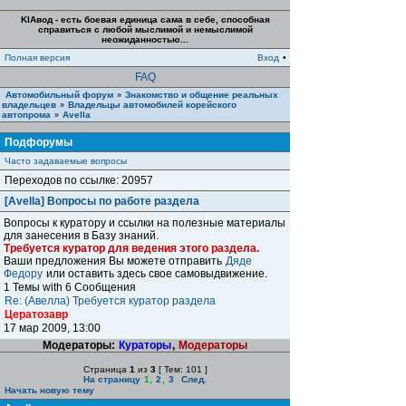
KIAвод - есть боевая единица сама в себе, способная
справиться с любой мыслимой и немыслимой
неожиданностью...
Полная версия
Вход
•
FAQ
Автомобильный форум
Знакомство и общение реальных
»
владельцев
Владельцы автомобилей корейского
»
автопрома
Avella
»
Подфорумы
Часто задаваемые вопросы
Переходов по ссылке: 20957
[Avella] Вопросы по работе раздела
Вопросы к куратору и ссылки на полезные материалы
для занесения в Базу знаний.
Требуется куратор для ведения этого раздела.
Ваши предложения Вы можете отправить
Дяде
Федору
или оставить здесь свое самовыдвижение.
1 Темы with 6 Сообщения
Re: (Авелла) Требуется куратор раздела
Цератозавр
17 мар 2009, 13:00
Модераторы:
Кураторы
,
Модераторы
Страница
1
из
3
[ Тем: 101 ]
На страницу
1
,
2
,
3
След.
Начать новую тему