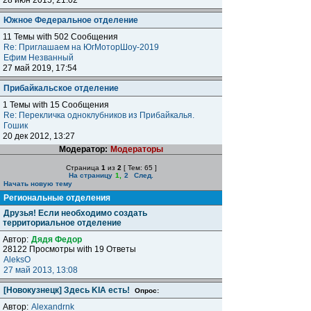
28 июн 2015, 21:02
Южное Федеральное отделение
11 Темы with 502 Сообщения
Re: Приглашаем на ЮгМоторШоу-2019
Ефим Незванный
27 май 2019, 17:54
Прибайкальское отделение
1 Темы with 15 Сообщения
Re: Перекличка одноклубников из Прибайкалья.
Гошик
20 дек 2012, 13:27
Модератор:
Модераторы
Страница
1
из
2
[ Тем: 65 ]
На страницу
1
,
2
След.
Начать новую тему
Региональные отделения
Друзья! Если необходимо создать
территориальное отделение
Автор:
Дядя Федор
28122 Просмотры with 19 Ответы
AleksO
27 май 2013, 13:08
[Новокузнецк] Здесь KIA есть!
Опрос:
Автор:
Alexandrnk