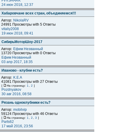
FVVSHARK
24 июн 2018, 12:37
Хабаровчане всех стран, объединяемся!!!
Автор:
NikolaRV
24991 Просмотры with 5 Ответы
vitaliy2008
19 июн 2018, 09:41
СибирьМоторШоу-2017
Автор:
Ефим Незванный
13720 Просмотры with 0 Ответы
Ефим Незванный
03 апр 2017, 18:35
Иваново - клубни есть?
Автор:
K.E.A
41081 Просмотры with 27 Ответы
[
На страницу:
1
,
2
]
Pozdnyakov
30 авг 2016, 08:58
Рязань одноклубники есть?
Автор:
mobilvip
59124 Просмотры with 46 Ответы
[
На страницу:
1
,
2
,
3
]
Parts62
17 май 2016, 23:56