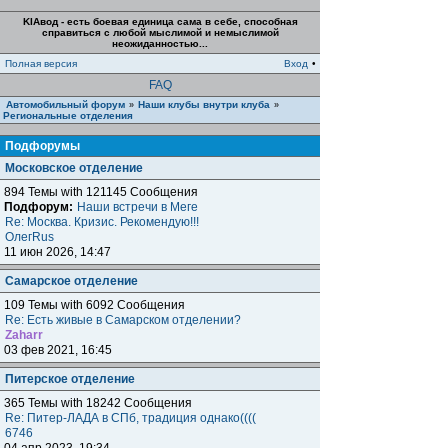
KIAвод - есть боевая единица сама в себе, способная
справиться с любой мыслимой и немыслимой
неожиданностью...
Полная версия
Вход
•
FAQ
Автомобильный форум
Наши клубы внутри клуба
»
»
Региональные отделения
Подфорумы
Московское отделение
894 Темы with 121145 Сообщения
Подфорум:
Наши встречи в Меге
Re: Москва. Кризис. Рекомендую!!!
ОлегRus
11 июн 2026, 14:47
Самарское отделение
109 Темы with 6092 Сообщения
Re: Есть живые в Самарском отделении?
Zaharr
03 фев 2021, 16:45
Питерское отделение
365 Темы with 18242 Сообщения
Re: Питер-ЛАДА в СПб, традиция однако((((
6746