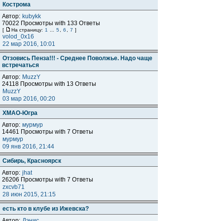
Кострома
Автор:
kubykk
70022 Просмотры with 133 Ответы
[
На страницу:
1
...
5
,
6
,
7
]
volod_0x16
22 мар 2016, 10:01
Отзовись Пенза!!! - Среднее Поволжье. Надо чаще
встречаться
Автор:
MuzzY
24118 Просмотры with 13 Ответы
MuzzY
03 мар 2016, 00:20
ХМАО-Югра
Автор:
мурмур
14461 Просмотры with 7 Ответы
мурмур
09 янв 2016, 21:44
Сибирь, Красноярск
Автор:
jhat
26206 Просмотры with 7 Ответы
zxcvb71
28 июн 2015, 21:15
есть кто в клубе из Ижевска?
Автор:
Дэнис