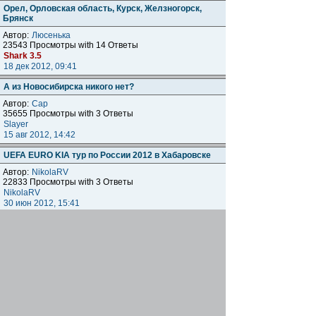
Орел, Орловская область, Курск, Желзногорск,
Брянск
Автор:
Люсенька
23543 Просмотры with 14 Ответы
Shark 3.5
18 дек 2012, 09:41
А из Новосибирска никого нет?
Автор:
Cap
35655 Просмотры with 3 Ответы
Slayer
15 авг 2012, 14:42
UEFA EURO KIA тур по России 2012 в Хабаровске
Автор:
NikolaRV
22833 Просмотры with 3 Ответы
NikolaRV
30 июн 2012, 15:41
Ростов и Ростовская область
Автор:
Rostov Kot
28737 Просмотры with 17 Ответы
Namtar
22 май 2012, 11:40
Куряне есть?
Автор:
MAX F