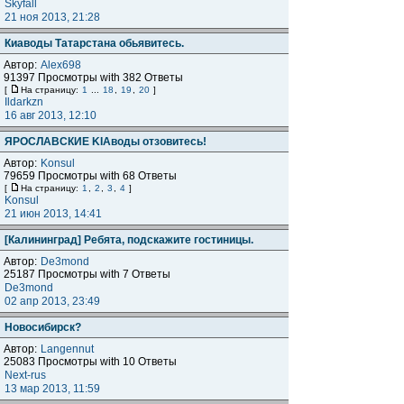
Skyfall
21 ноя 2013, 21:28
Киаводы Татарстана обьявитесь.
Автор:
Alex698
91397 Просмотры with 382 Ответы
[
На страницу:
1
...
18
,
19
,
20
]
Ildarkzn
16 авг 2013, 12:10
ЯРОСЛАВСКИЕ KIAводы отзовитесь!
Автор:
Konsul
79659 Просмотры with 68 Ответы
[
На страницу:
1
,
2
,
3
,
4
]
Konsul
21 июн 2013, 14:41
[Калининград] Ребята, подскажите гостиницы.
Автор:
De3mond
25187 Просмотры with 7 Ответы
De3mond
02 апр 2013, 23:49
Новосибирск?
Автор:
Langennut
25083 Просмотры with 10 Ответы
Next-rus
13 мар 2013, 11:59