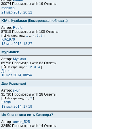
30074 Просмотры with 19 Ответы
mobilvip
21 мар 2015, 20:12
KIA в Кузбассе (Кемеровская область)
Автор:
Reefer
87515 Просмотры with 105 Ответы
[
На страницу:
1
...
4
,
5
,
6
]
KIA1970
13 мар 2015, 18:27
Мурманск
Автор:
Мурман
65798 Просмотры with 63 Ответы
[
На страницу:
1
,
2
,
3
,
4
]
Дэнис
10 ноя 2014, 08:54
Для Крымчан)
Автор:
sk0r
31730 Просмотры with 28 Ответы
[
На страницу:
1
,
2
]
ЕвгДм
13 май 2014, 17:19
Из Казахстана есть Киаводы?
Автор:
anvar_525
32450 Просмотры with 14 Ответы