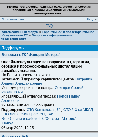
KIAвод - есть боевая единица сама в себе, способная
справиться с любой мыслимой и немыслимой
неожиданностью...
Полная версия
Вход
•
FAQ
Автомобильный форум
Гарантийное и послегарантийное
»
обслуживание ТС
Вопросы к официальным
»
представителям
Подфорумы
Вопросы к ГК "Фаворит Моторс"
Онлайн-консультации по вопросам ТО, гарантии,
сервиса и профессиональных инсталляций
доп.оборудования.
На Ваши вопросы отвечают:
Технический директор сервисного центра
Патрунин
Андрей Александрович
Менеджер сервисного центра
Солнцев Сергей
Михайлович
Управляющий отделом продаж
Попов Павел
Алексеевич
32 Темы with 4488 Сообщения
Подфорумы:
СТО Коптевская, 71
,
СТО 2-3 км МКАД
,
СТО Ленинский проспект, 146
Re: Отзывы о работе ГК "Фаворит Моторс"
Kiaвод
06 мар 2022, 13:35
Вопросы к 5x5