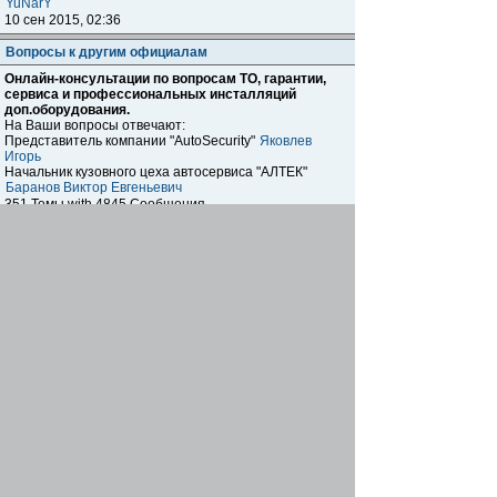
YuNarY
10 сен 2015, 02:36
Вопросы к другим официалам
Онлайн-консультации по вопросам ТО, гарантии,
сервиса и профессиональных инсталляций
доп.оборудования.
На Ваши вопросы отвечают:
Представитель компании "AutoSecurity"
Яковлев
Игорь
Начальник кузовного цеха автосервиса "АЛТЕК"
Баранов Виктор Евгеньевич
351 Темы with 4845 Сообщения
Re: Комплектация по вин коду
chell6662
25 май 2021, 21:06
Вопросы к Бош-Сервис
Онлайн-консультации по вопросам ТО, гарантии,
сервиса и профессиональных инсталляций
доп.оборудования.
На Ваши вопросы отвечает:
Сервис-менеджер
Комиссаров Дмитрий
5 Темы with 21 Сообщения
Re: тнвд
gess
29 мар 2009, 08:47
Вопросы к Kia Сервису в Химках