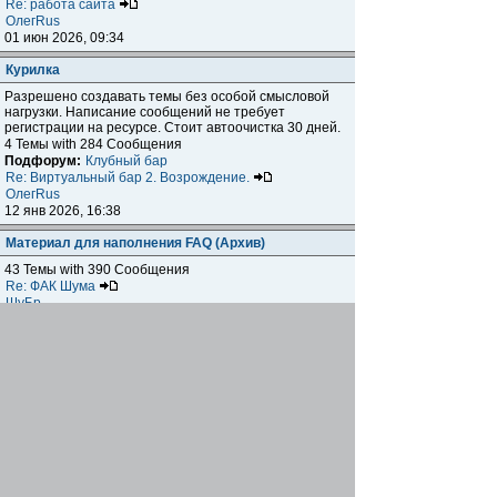
Re: работа сайта
ОлегRus
01 июн 2026, 09:34
Курилка
Разрешено создавать темы без особой смысловой
нагрузки. Написание сообщений не требует
регистрации на ресурсе. Стоит автоочистка 30 дней.
4 Темы with 284 Сообщения
Подфорум:
Клубный бар
Re: Виртуальный бар 2. Возрождение.
ОлегRus
12 янв 2026, 16:38
Материал для наполнения FAQ (Архив)
43 Темы with 390 Сообщения
Re: ФАК Шума
ШуБр
19 май 2010, 23:18
Показать темы за:
Поле сортировки
Сейчас этот форум просматривают: нет зарегистрированных
пользователей и гости: 1
Автомобильный форум
Администрация
»
Перейти