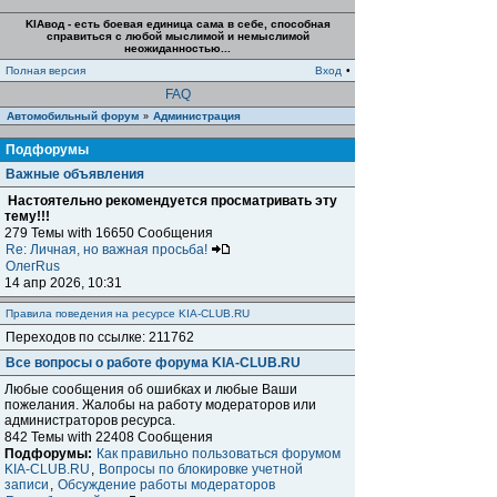
KIAвод - есть боевая единица сама в себе, способная
справиться с любой мыслимой и немыслимой
неожиданностью...
Полная версия
Вход
•
FAQ
Автомобильный форум
Администрация
»
Подфорумы
Важные объявления
Настоятельно рекомендуется просматривать эту
тему!!!
279 Темы with 16650 Сообщения
Re: Личная, но важная просьба!
ОлегRus
14 апр 2026, 10:31
Правила поведения на ресурсе KIA-CLUB.RU
Переходов по ссылке: 211762
Все вопросы о работе форума KIA-CLUB.RU
Любые сообщения об ошибках и любые Ваши
пожелания. Жалобы на работу модераторов или
администраторов ресурса.
842 Темы with 22408 Сообщения
Подфорумы:
Как правильно пользоваться форумом
KIA-CLUB.RU
,
Вопросы по блокировке учетной
записи
,
Обсуждение работы модераторов