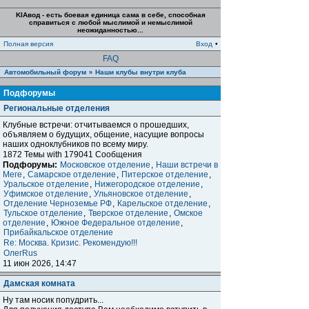
KIAвод - есть боевая единица сама в себе, способная
справиться с любой мыслимой и немыслимой
неожиданностью...
Полная версия
Вход
•
FAQ
Автомобильный форум
Наши клубы внутри клуба
»
Подфорумы
Региональные отделения
Клубные встречи: отчитываемся о прошедших,
объявляем о будущих, общение, насущие вопросы
наших одноклубников по всему миру.
1872 Темы with 179041 Сообщения
Подфорумы:
Московское отделение
,
Наши встречи в
Меге
,
Самарское отделение
,
Питерское отделение
,
Уральское отделение
,
Нижегородское отделение
,
Уфимское отделение
,
Ульяновское отделение
,
Отделение Черноземье РФ
,
Карельское отделение
,
Тульское отделение
,
Тверское отделение
,
Омское
отделение
,
Южное Федеральное отделение
,
Прибайкальское отделение
Re: Москва. Кризис. Рекомендую!!!
ОлегRus
11 июн 2026, 14:47
Дамская комната
Ну там носик попудрить...