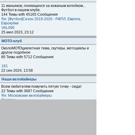
11 маньяков, гоняющихся за кожаным колобком...
Футбол в нашем клубе.
144 Темы with 45165 Сообщения
Re: [Футбол]Сезон 2019-2020 - РФПЛ, Европа,
Еврокубки
VAL090
25 июл 2023, 23:12
МОТО-клуб
ОколоМОТОциклетная тема, скутеры, мотоциклы и
другое подобное
80 Темы with 5712 Сообщения
161
22 сен 2024, 13:58
Наши велобайкеры
Всем любителям помучить пятую точку - сюда!
22 Темы with 3687 Сообщения
Re: Московские велобайкеры
Rainbow
03 сен 2025, 20:48
Бизнес-клуб.
Раздел НЕ заменяет собой тему "Кто где работает"
(Тема: Кто где работает? ( БЕЗ ОБСУЖДЕНИЯ )), а
предназначен для размещения и обсуждения тем
клубней, которые занимаются тем или иным СВОИМ