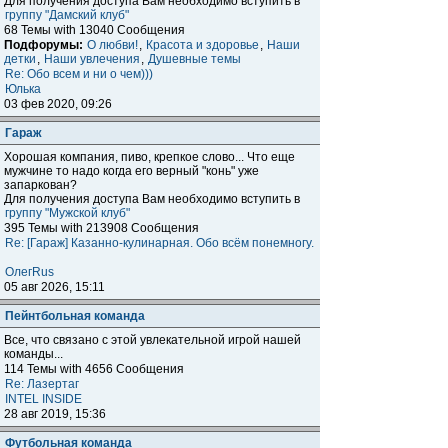
Для получения доступа Вам необходимо вступить в
группу "Дамский клуб"
68 Темы with 13040 Сообщения
Подфорумы:
О любви!
,
Красота и здоровье
,
Наши
детки
,
Наши увлечения
,
Душевные темы
Re: Обо всем и ни о чем)))
Юлька
03 фев 2020, 09:26
Гараж
Хорошая компания, пиво, крепкое слово... Что еще
мужчине то надо когда его верный "конь" уже
запаркован?
Для получения доступа Вам необходимо вступить в
группу "Мужской клуб"
395 Темы with 213908 Сообщения
Re: [Гараж] Казанно-кулинарная. Обо всём понемногу.
ОлегRus
05 авг 2026, 15:11
Пейнтбольная команда
Все, что связано с этой увлекательной игрой нашей
команды...
114 Темы with 4656 Сообщения
Re: Лазертаг
INTEL INSIDE
28 авг 2019, 15:36
Футбольная команда