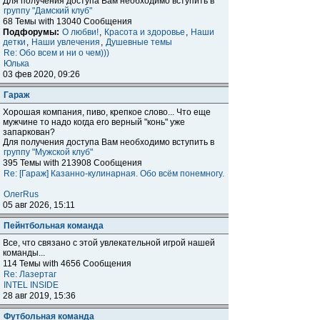
Для получения доступа Вам необходимо вступить в
группу "Дамский клуб"
68 Темы with 13040 Сообщения
Подфорумы:
О любви!
,
Красота и здоровье
,
Наши
детки
,
Наши увлечения
,
Душевные темы
Re: Обо всем и ни о чем)))
Юлька
03 фев 2020, 09:26
Гараж
Хорошая компания, пиво, крепкое слово... Что еще
мужчине то надо когда его верный "конь" уже
запаркован?
Для получения доступа Вам необходимо вступить в
группу "Мужской клуб"
395 Темы with 213908 Сообщения
Re: [Гараж] Казанно-кулинарная. Обо всём понемногу.
ОлегRus
05 авг 2026, 15:11
Пейнтбольная команда
Все, что связано с этой увлекательной игрой нашей
команды...
114 Темы with 4656 Сообщения
Re: Лазертаг
INTEL INSIDE
28 авг 2019, 15:36
Футбольная команда