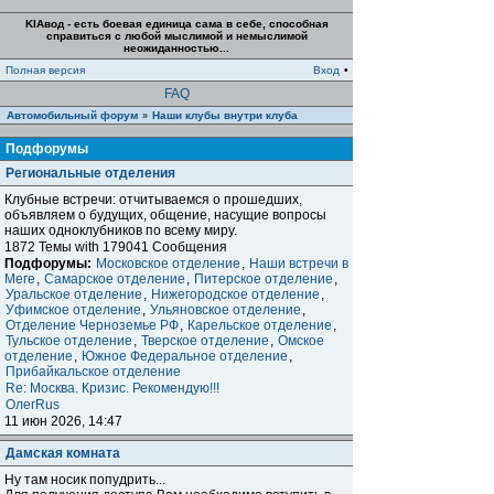
KIAвод - есть боевая единица сама в себе, способная
справиться с любой мыслимой и немыслимой
неожиданностью...
Полная версия
Вход
•
FAQ
Автомобильный форум
Наши клубы внутри клуба
»
Подфорумы
Региональные отделения
Клубные встречи: отчитываемся о прошедших,
объявляем о будущих, общение, насущие вопросы
наших одноклубников по всему миру.
1872 Темы with 179041 Сообщения
Подфорумы:
Московское отделение
,
Наши встречи в
Меге
,
Самарское отделение
,
Питерское отделение
,
Уральское отделение
,
Нижегородское отделение
,
Уфимское отделение
,
Ульяновское отделение
,
Отделение Черноземье РФ
,
Карельское отделение
,
Тульское отделение
,
Тверское отделение
,
Омское
отделение
,
Южное Федеральное отделение
,
Прибайкальское отделение
Re: Москва. Кризис. Рекомендую!!!
ОлегRus
11 июн 2026, 14:47
Дамская комната
Ну там носик попудрить...