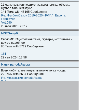
11 маньяков, гоняющихся за кожаным колобком...
Футбол в нашем клубе.
144 Темы with 45165 Сообщения
Re: [Футбол]Сезон 2019-2020 - РФПЛ, Европа,
Еврокубки
VAL090
25 июл 2023, 23:12
МОТО-клуб
ОколоМОТОциклетная тема, скутеры, мотоциклы и
другое подобное
80 Темы with 5712 Сообщения
161
22 сен 2024, 13:58
Наши велобайкеры
Всем любителям помучить пятую точку - сюда!
22 Темы with 3687 Сообщения
Re: Московские велобайкеры
Rainbow
03 сен 2025, 20:48
Бизнес-клуб.
Раздел НЕ заменяет собой тему "Кто где работает"
(Тема: Кто где работает? ( БЕЗ ОБСУЖДЕНИЯ )), а
предназначен для размещения и обсуждения тем
клубней, которые занимаются тем или иным СВОИМ