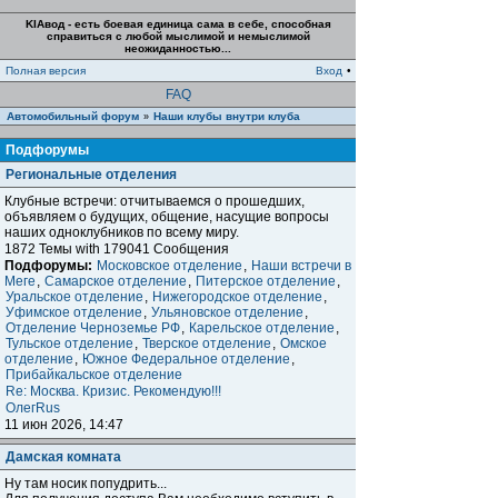
KIAвод - есть боевая единица сама в себе, способная
справиться с любой мыслимой и немыслимой
неожиданностью...
Полная версия
Вход
•
FAQ
Автомобильный форум
Наши клубы внутри клуба
»
Подфорумы
Региональные отделения
Клубные встречи: отчитываемся о прошедших,
объявляем о будущих, общение, насущие вопросы
наших одноклубников по всему миру.
1872 Темы with 179041 Сообщения
Подфорумы:
Московское отделение
,
Наши встречи в
Меге
,
Самарское отделение
,
Питерское отделение
,
Уральское отделение
,
Нижегородское отделение
,
Уфимское отделение
,
Ульяновское отделение
,
Отделение Черноземье РФ
,
Карельское отделение
,
Тульское отделение
,
Тверское отделение
,
Омское
отделение
,
Южное Федеральное отделение
,
Прибайкальское отделение
Re: Москва. Кризис. Рекомендую!!!
ОлегRus
11 июн 2026, 14:47
Дамская комната
Ну там носик попудрить...