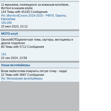
11 маньяков, гоняющихся за кожаным колобком...
Футбол в нашем клубе.
144 Темы with 45165 Сообщения
Re: [Футбол]Сезон 2019-2020 - РФПЛ, Европа,
Еврокубки
VAL090
25 июл 2023, 23:12
МОТО-клуб
ОколоМОТОциклетная тема, скутеры, мотоциклы и
другое подобное
80 Темы with 5712 Сообщения
161
22 сен 2024, 13:58
Наши велобайкеры
Всем любителям помучить пятую точку - сюда!
22 Темы with 3687 Сообщения
Re: Московские велобайкеры
Rainbow
03 сен 2025, 20:48
Бизнес-клуб.
Раздел НЕ заменяет собой тему "Кто где работает"
(Тема: Кто где работает? ( БЕЗ ОБСУЖДЕНИЯ )), а
предназначен для размещения и обсуждения тем
клубней, которые занимаются тем или иным СВОИМ