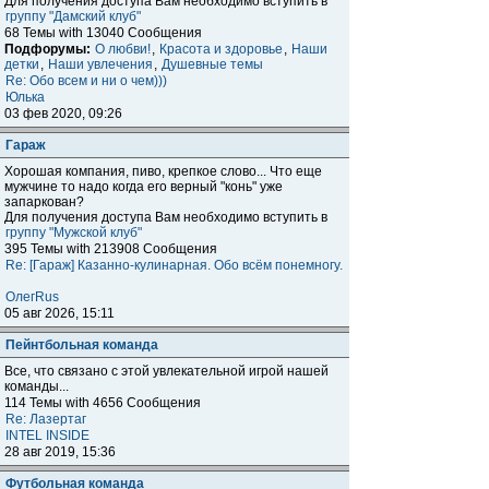
Для получения доступа Вам необходимо вступить в
группу "Дамский клуб"
68 Темы with 13040 Сообщения
Подфорумы:
О любви!
,
Красота и здоровье
,
Наши
детки
,
Наши увлечения
,
Душевные темы
Re: Обо всем и ни о чем)))
Юлька
03 фев 2020, 09:26
Гараж
Хорошая компания, пиво, крепкое слово... Что еще
мужчине то надо когда его верный "конь" уже
запаркован?
Для получения доступа Вам необходимо вступить в
группу "Мужской клуб"
395 Темы with 213908 Сообщения
Re: [Гараж] Казанно-кулинарная. Обо всём понемногу.
ОлегRus
05 авг 2026, 15:11
Пейнтбольная команда
Все, что связано с этой увлекательной игрой нашей
команды...
114 Темы with 4656 Сообщения
Re: Лазертаг
INTEL INSIDE
28 авг 2019, 15:36
Футбольная команда