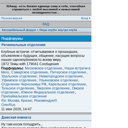
KIAвод - есть боевая единица сама в себе, способная
справиться с любой мыслимой и немыслимой
неожиданностью...
Полная версия
Вход
•
FAQ
Автомобильный форум
Наши клубы внутри клуба
»
Подфорумы
Региональные отделения
Клубные встречи: отчитываемся о прошедших,
объявляем о будущих, общение, насущие вопросы
наших одноклубников по всему миру.
1872 Темы with 179041 Сообщения
Подфорумы:
Московское отделение
,
Наши встречи в
Меге
,
Самарское отделение
,
Питерское отделение
,
Уральское отделение
,
Нижегородское отделение
,
Уфимское отделение
,
Ульяновское отделение
,
Отделение Черноземье РФ
,
Карельское отделение
,
Тульское отделение
,
Тверское отделение
,
Омское
отделение
,
Южное Федеральное отделение
,
Прибайкальское отделение
Re: Москва. Кризис. Рекомендую!!!
ОлегRus
11 июн 2026, 14:47
Дамская комната
Ну там носик попудрить...