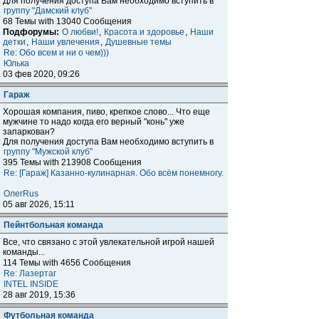
Для получения доступа Вам необходимо вступить в
группу "Дамский клуб"
68 Темы with 13040 Сообщения
Подфорумы:
О любви!
,
Красота и здоровье
,
Наши
детки
,
Наши увлечения
,
Душевные темы
Re: Обо всем и ни о чем)))
Юлька
03 фев 2020, 09:26
Гараж
Хорошая компания, пиво, крепкое слово... Что еще
мужчине то надо когда его верный "конь" уже
запаркован?
Для получения доступа Вам необходимо вступить в
группу "Мужской клуб"
395 Темы with 213908 Сообщения
Re: [Гараж] Казанно-кулинарная. Обо всём понемногу.
ОлегRus
05 авг 2026, 15:11
Пейнтбольная команда
Все, что связано с этой увлекательной игрой нашей
команды...
114 Темы with 4656 Сообщения
Re: Лазертаг
INTEL INSIDE
28 авг 2019, 15:36
Футбольная команда