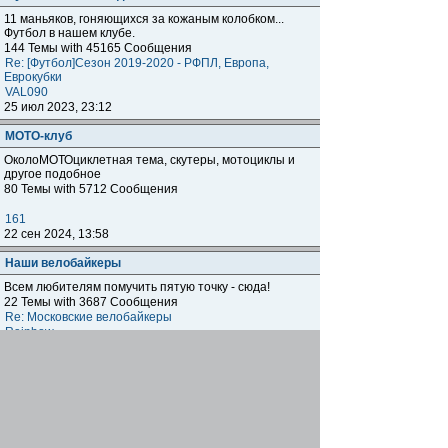
11 маньяков, гоняющихся за кожаным колобком...
Футбол в нашем клубе.
144 Темы with 45165 Сообщения
Re: [Футбол]Сезон 2019-2020 - РФПЛ, Европа,
Еврокубки
VAL090
25 июл 2023, 23:12
МОТО-клуб
ОколоМОТОциклетная тема, скутеры, мотоциклы и
другое подобное
80 Темы with 5712 Сообщения
161
22 сен 2024, 13:58
Наши велобайкеры
Всем любителям помучить пятую точку - сюда!
22 Темы with 3687 Сообщения
Re: Московские велобайкеры
Rainbow
03 сен 2025, 20:48
Бизнес-клуб.
Раздел НЕ заменяет собой тему "Кто где работает"
(Тема: Кто где работает? ( БЕЗ ОБСУЖДЕНИЯ )), а
предназначен для размещения и обсуждения тем
клубней, которые занимаются тем или иным СВОИМ