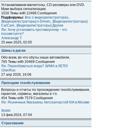
Устанавливаем магнитолы, CD-ресиверы или DVD.
Муки выбора сигнализации.
1016 Темы with 22468 Сообщения
Подфорумы:
Все о видеорегистраторах
,
[Видеорегистраторы] x-Driven
,
[Видеорегистраторы]
CarCam
,
[Видеорегистраторы] Другие
Re: Хочу установить противоугонку - что
посоветуете?
Александр Т.
25 июн 2025, 02:05
Шины и диски
Обо всем, во что обуты наши автомобили.
765 Темы with 20469 Сообщения
Re: Переобуваться когда? ЗИМА в ЛЕТО!
ОлегRus
27 апр 2026, 16:06
Проходим техобслуживание
Вопросы и отчеты по прохождению техобслуживания,
гарантия, сервисы, магазины и т.п.
454 Темы with 7579 Сообщения
Re: Розничные Магазины Автозапчастей KIA в Москве
Bobbi
13 фев 2024, 07:04
Страхование