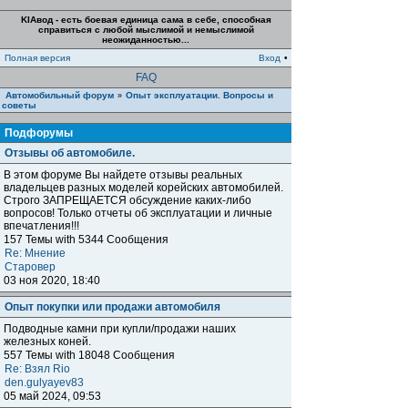
KIAвод - есть боевая единица сама в себе, способная
справиться с любой мыслимой и немыслимой
неожиданностью...
Полная версия
Вход
•
FAQ
Автомобильный форум
Опыт эксплуатации. Вопросы и
»
советы
Подфорумы
Отзывы об автомобиле.
В этом форуме Вы найдете отзывы реальных
владельцев разных моделей корейских автомобилей.
Строго ЗАПРЕЩАЕТСЯ обсуждение каких-либо
вопросов! Только отчеты об эксплуатации и личные
впечатления!!!
157 Темы with 5344 Сообщения
Re: Мнение
Старовер
03 ноя 2020, 18:40
Опыт покупки или продажи автомобиля
Подводные камни при купли/продажи наших
железных коней.
557 Темы with 18048 Сообщения
Re: Взял Rio
den.gulyayev83
05 май 2024, 09:53