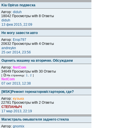
Kia Opirus подвеска
Автор:
diduh
18042 Просмотры with 8 Ответы
diduh
13 фев 2015, 22:09
Не могу завести авто
Автор:
Егор797
20632 Просмотры with 4 Ответы
andreykn
25 окт 2014, 23:56
Оценить машину на вторичке. Обсуждаем
Автор:
NetCom
34649 Просмотры with 30 Ответы
[
На страницу:
1
,
2
]
NetCom
07 окт 2013, 12:38
[MSK]Ремонт геренаторов/стартеров, где?
Автор:
кузька
22781 Просмотры with 2 Ответы
СТЕПАНЫЧ
17 мар 2013, 22:19
Магистраль омывателя заднего стекла
Автор:
gnomix