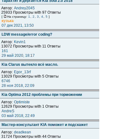
Тарахтит и дёргается Kia Soul 2.0 2018
Автор:
Andrey2045
25933 Просмотры with 97 Ответы
[
На страницу:
1
,
2
,
3
,
4
,
5
]
кузька
07 дек 2021, 13:50
LDW message/error coding?
Автор:
Kevin1
13072 Просмотры with 11 Ответы
161
29 май 2020, 18:17
Kia Clarus вытекло всё масло.
Автор:
Egor_13rf
13029 Просмотры with 5 Ответы
6746
28 ноя 2018, 22:09
Kia Optima 2012 проблемы при торможении
Автор:
Optimiste
12629 Просмотры with 1 Ответы
AndreS
03 май 2018, 22:49
Мастер-консультант KIA поможет и подскажет
Автор:
deadkean
31724 Просмотры with 44 Ответы