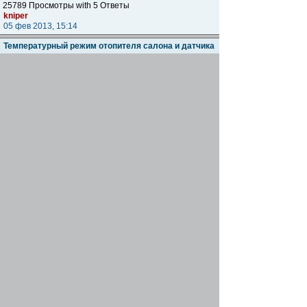
25789 Просмотры with 5 Ответы
kniper
05 фев 2013, 15:14
Температурный режим отопителя салона и датчика
температуры
Автор:
AlexanderM
18222 Просмотры with 1 Ответы
Fedor
04 фев 2013, 09:45
проблемы с грм
Автор:
max0302
34307 Просмотры with 16 Ответы
max0302
03 фев 2013, 17:05
Замена или ремонт.Ауди а4 2012года
Автор:
lopyx
46445 Просмотры with 21 Ответы
[
На страницу:
1
,
2
]
lopyx
15 дек 2012, 20:45
Попал в аварию
Автор:
kirillkrohin
26688 Просмотры with 15 Ответы
Koldunja