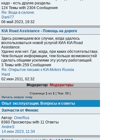
надо - есть другие разделы.
124 Темы with 2304 Сообщения
Re: Вода в салоне.
Darii77
06 май 2023, 19:32
KIA Road Assistance - Помощь на дороге
Здесь размещаем все случаи, когда удалось
воспользоваться новой услугой КИА KIA Road
Assistance.
Удачно или нет. Где, когда, при каких обстоятельствах.
Чем больше информации, тем больше возможностей
сделать общими усилиями эту услугу работающей.
3 Темы with 259 Сообщения
Re: Открытое письмо к KIA Motors Russia
Нard
02 июн 2011, 02:32
Модератор:
Модераторы
Страница
1
из
1
[ Тем: 39 ]
Начать новую тему
Опыт эксплуатации. Вопросы и советы
Запчасти от Фенокс
Автор:
ОлегRus
8360 Просмотры with 11 Ответы
AndreS
14 июн 2023, 11:34