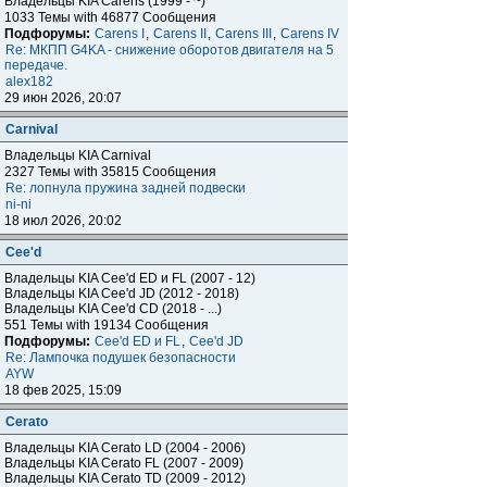
Владельцы KIA Carens (1999 - ~)
1033 Темы with 46877 Сообщения
Подфорумы:
Carens I
,
Carens II
,
Carens III
,
Carens IV
Re: МКПП G4KA - снижение оборотов двигателя на 5
передаче.
alex182
29 июн 2026, 20:07
Carnival
Владельцы KIA Carnival
2327 Темы with 35815 Сообщения
Re: лопнула пружина задней подвески
ni-ni
18 июл 2026, 20:02
Cee'd
Владельцы KIA Cee'd ED и FL (2007 - 12)
Владельцы KIA Cee'd JD (2012 - 2018)
Владельцы KIA Cee'd CD (2018 - ...)
551 Темы with 19134 Сообщения
Подфорумы:
Cee'd ED и FL
,
Cee'd JD
Re: Лампочка подушек безопасности
AYW
18 фев 2025, 15:09
Cerato
Владельцы KIA Cerato LD (2004 - 2006)
Владельцы KIA Cerato FL (2007 - 2009)
Владельцы KIA Cerato TD (2009 - 2012)