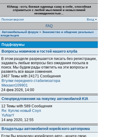
KIAвод - есть боевая единица сама в себе, способная
справиться с любой мыслимой и немыслимой
неожиданностью...
Полная версия
Вход
•
FAQ
Автомобильный форум
Знакомство и общение реальных
»
владельцев
Подфорумы
Вопросы новичков и гостей нашего клуба
В этом разделе разрешается писать без регистрации,
задавать любые вопросы без ожидания посыла в
поиск. Мы будем рады ответить на эти вопросы и
развеять все ваши сомнения.
2467 Темы with 24171 Сообщения
Втулки переднего стабилизатора
Михаил109901
24 фев 2026, 14:00
Спецпредложения на покупку автомобилей KIA
12 Темы with 589 Сообщения
Re: Куплю новый Соул
YuNarY
14 апр 2020, 12:55
Владельцы автомобилей корейского автопрома
Если Вы владелец корейского авто - ищите свою