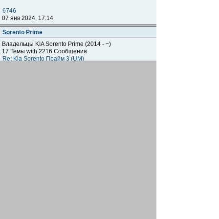
6746
07 янв 2024, 17:14
Sorento Prime
Владельцы KIA Sorento Prime (2014 - ~)
17 Темы with 2216 Сообщения
Re: Kia Sorento Прайм 3 (UM)
Andromedich™
02 июл 2026, 09:59
Подфорумы
Spectra
Владельцы KIA Spectra (ИЖ) (2005 - ~)
790 Темы with 12331 Сообщения
Re: Хлопки на холодную
Александр Т.
02 авг 2025, 18:10
Sportage
Sportage JA
Владельцы KIA Sportage (1994 - 2005)
1696 Темы with 33622 Сообщения
Re: Фаркоп как я сделал
Capt.Sparrow
11 сен 2024, 17:00