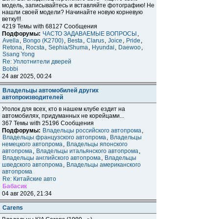
модель, записывайтесь и вставляйте фотографию! Не
нашли своей модели? Начинайте новую корневую
ветку!!!
4219 Темы with 68127 Сообщения
Подфорумы:
ЧАСТО ЗАДАВАЕМЫЕ ВОПРОСЫ
,
Avella
,
Bongo (K2700)
,
Besta
,
Clarus
,
Joice
,
Pride
,
Retona
,
Rocsta
,
Sephia/Shuma
,
Hyundai
,
Daewoo
,
Ssang Yong
Re: Уплотнители дверей
Bobbi
24 авг 2025, 00:24
Владельцы автомобилей других
автопроизводителей
Уголок для всех, кто в нашем клубе ездит на
автомобилях, придуманных не корейцами...
367 Темы with 25196 Сообщения
Подфорумы:
Владельцы российского автопрома
,
Владельцы французского автопрома
,
Владельцы
немецкого автопрома
,
Владельцы японского
автопрома
,
Владельцы итальянского автопрома
,
Владельцы английского автопрома
,
Владельцы
шведского автопрома
,
Владельцы американского
автопрома
Re: Китайские авто
Бабасик
04 авг 2026, 21:34
Carens