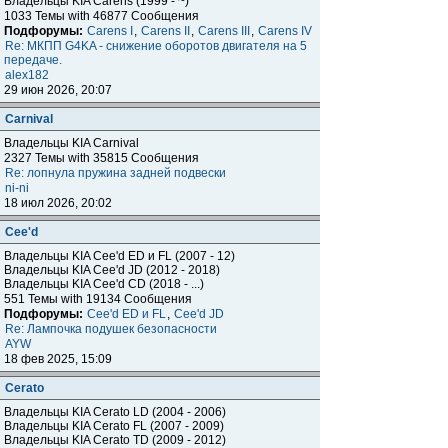
Владельцы KIA Carens (1999 - ~)
1033 Темы with 46877 Сообщения
Подфорумы:
Carens I
,
Carens II
,
Carens III
,
Carens IV
Re: МКПП G4KA - снижение оборотов двигателя на 5
передаче.
alex182
29 июн 2026, 20:07
Carnival
Владельцы KIA Carnival
2327 Темы with 35815 Сообщения
Re: лопнула пружина задней подвески
ni-ni
18 июл 2026, 20:02
Cee'd
Владельцы KIA Cee'd ED и FL (2007 - 12)
Владельцы KIA Cee'd JD (2012 - 2018)
Владельцы KIA Cee'd CD (2018 - ...)
551 Темы with 19134 Сообщения
Подфорумы:
Cee'd ED и FL
,
Cee'd JD
Re: Лампочка подушек безопасности
AYW
18 фев 2025, 15:09
Cerato
Владельцы KIA Cerato LD (2004 - 2006)
Владельцы KIA Cerato FL (2007 - 2009)
Владельцы KIA Cerato TD (2009 - 2012)