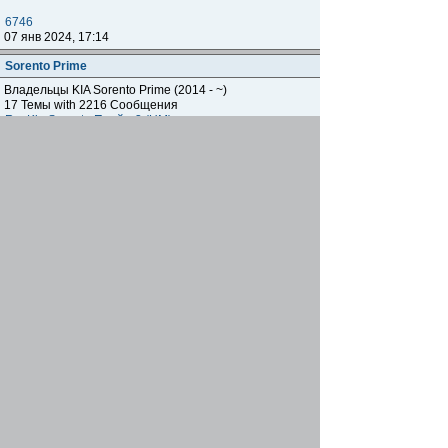
6746
07 янв 2024, 17:14
Sorento Prime
Владельцы KIA Sorento Prime (2014 - ~)
17 Темы with 2216 Сообщения
Re: Kia Sorento Прайм 3 (UM)
Andromedich™
02 июл 2026, 09:59
Подфорумы
Spectra
Владельцы KIA Spectra (ИЖ) (2005 - ~)
790 Темы with 12331 Сообщения
Re: Хлопки на холодную
Александр Т.
02 авг 2025, 18:10
Sportage
Sportage JA
Владельцы KIA Sportage (1994 - 2005)
1696 Темы with 33622 Сообщения
Re: Фаркоп как я сделал
Capt.Sparrow
11 сен 2024, 17:00