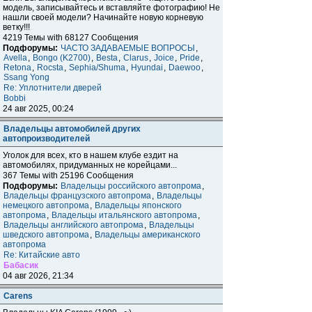
модель, записывайтесь и вставляйте фотографию! Не
нашли своей модели? Начинайте новую корневую
ветку!!!
4219 Темы with 68127 Сообщения
Подфорумы:
ЧАСТО ЗАДАВАЕМЫЕ ВОПРОСЫ
,
Avella
,
Bongo (K2700)
,
Besta
,
Clarus
,
Joice
,
Pride
,
Retona
,
Rocsta
,
Sephia/Shuma
,
Hyundai
,
Daewoo
,
Ssang Yong
Re: Уплотнители дверей
Bobbi
24 авг 2025, 00:24
Владельцы автомобилей других
автопроизводителей
Уголок для всех, кто в нашем клубе ездит на
автомобилях, придуманных не корейцами...
367 Темы with 25196 Сообщения
Подфорумы:
Владельцы российского автопрома
,
Владельцы французского автопрома
,
Владельцы
немецкого автопрома
,
Владельцы японского
автопрома
,
Владельцы итальянского автопрома
,
Владельцы английского автопрома
,
Владельцы
шведского автопрома
,
Владельцы американского
автопрома
Re: Китайские авто
Бабасик
04 авг 2026, 21:34
Carens