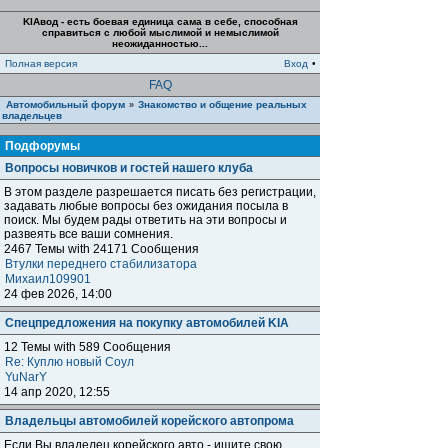
KIAвод - есть боевая единица сама в себе, способная
справиться с любой мыслимой и немыслимой
неожиданностью...
Полная версия
Вход
•
FAQ
Автомобильный форум
Знакомство и общение реальных
»
владельцев
Подфорумы
Вопросы новичков и гостей нашего клуба
В этом разделе разрешается писать без регистрации,
задавать любые вопросы без ожидания посыла в
поиск. Мы будем рады ответить на эти вопросы и
развеять все ваши сомнения.
2467 Темы with 24171 Сообщения
Втулки переднего стабилизатора
Михаил109901
24 фев 2026, 14:00
Спецпредложения на покупку автомобилей KIA
12 Темы with 589 Сообщения
Re: Куплю новый Соул
YuNarY
14 апр 2020, 12:55
Владельцы автомобилей корейского автопрома
Если Вы владелец корейского авто - ищите свою