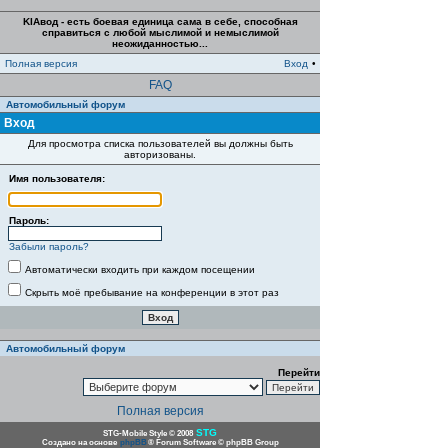
KIAвод - есть боевая единица сама в себе, способная
справиться с любой мыслимой и немыслимой
неожиданностью...
Полная версия
Вход
•
FAQ
Автомобильный форум
Вход
Для просмотра списка пользователей вы должны быть
авторизованы.
Имя пользователя:
Пароль:
Забыли пароль?
Автоматически входить при каждом посещении
Скрыть моё пребывание на конференции в этот раз
Автомобильный форум
Перейти
Полная версия
STG
STG-Mobile Style © 2008
Создано на основе
phpBB
® Forum Software © phpBB Group