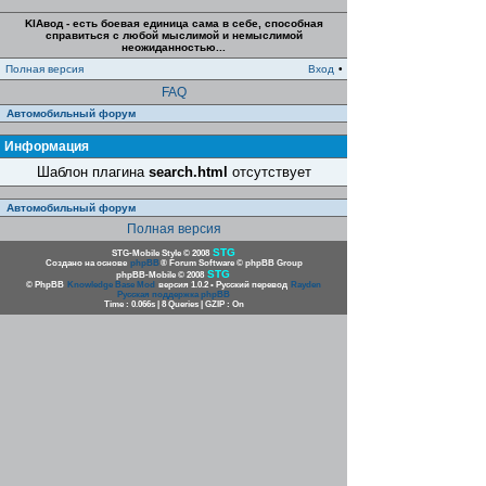
KIAвод - есть боевая единица сама в себе, способная
справиться с любой мыслимой и немыслимой
неожиданностью...
Полная версия
Вход
•
FAQ
Автомобильный форум
Информация
Шаблон плагина
search.html
отсутствует
Автомобильный форум
Полная версия
STG
STG-Mobile Style © 2008
Создано на основе
phpBB
® Forum Software © phpBB Group
STG
phpBB-Mobile © 2008
© PhpBB
Knowledge Base Mod
версия 1.0.2 • Русский перевод
Rayden
Русская поддержка phpBB
Time : 0.066s | 8 Queries | GZIP : On