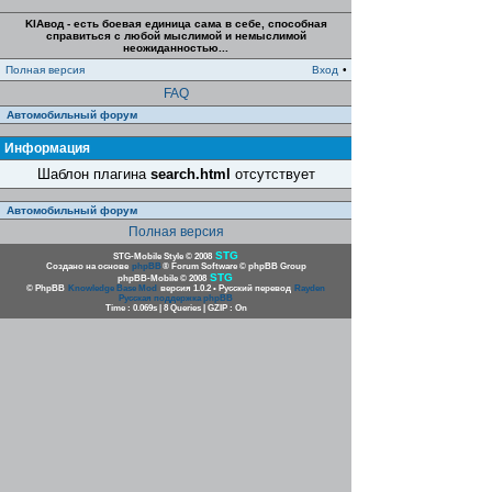
KIAвод - есть боевая единица сама в себе, способная
справиться с любой мыслимой и немыслимой
неожиданностью...
Полная версия
Вход
•
FAQ
Автомобильный форум
Информация
Шаблон плагина
search.html
отсутствует
Автомобильный форум
Полная версия
STG
STG-Mobile Style © 2008
Создано на основе
phpBB
® Forum Software © phpBB Group
STG
phpBB-Mobile © 2008
© PhpBB
Knowledge Base Mod
версия 1.0.2 • Русский перевод
Rayden
Русская поддержка phpBB
Time : 0.069s | 8 Queries | GZIP : On