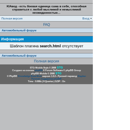
KIAвод - есть боевая единица сама в себе, способная
справиться с любой мыслимой и немыслимой
неожиданностью...
Полная версия
Вход
•
FAQ
Автомобильный форум
Информация
Шаблон плагина
search.html
отсутствует
Автомобильный форум
Полная версия
STG
STG-Mobile Style © 2008
Создано на основе
phpBB
® Forum Software © phpBB Group
STG
phpBB-Mobile © 2008
© PhpBB
Knowledge Base Mod
версия 1.0.2 • Русский перевод
Rayden
Русская поддержка phpBB
Time : 0.058s | 8 Queries | GZIP : On