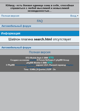
KIAвод - есть боевая единица сама в себе, способная
справиться с любой мыслимой и немыслимой
неожиданностью...
Полная версия
Вход
•
FAQ
Автомобильный форум
Информация
Шаблон плагина
search.html
отсутствует
Автомобильный форум
Полная версия
STG
STG-Mobile Style © 2008
Создано на основе
phpBB
® Forum Software © phpBB Group
STG
phpBB-Mobile © 2008
© PhpBB
Knowledge Base Mod
версия 1.0.2 • Русский перевод
Rayden
Русская поддержка phpBB
Time : 0.040s | 8 Queries | GZIP : On