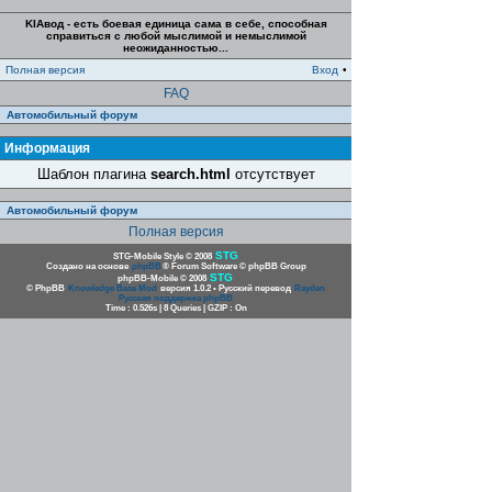
KIAвод - есть боевая единица сама в себе, способная
справиться с любой мыслимой и немыслимой
неожиданностью...
Полная версия
Вход
•
FAQ
Автомобильный форум
Информация
Шаблон плагина
search.html
отсутствует
Автомобильный форум
Полная версия
STG
STG-Mobile Style © 2008
Создано на основе
phpBB
® Forum Software © phpBB Group
STG
phpBB-Mobile © 2008
© PhpBB
Knowledge Base Mod
версия 1.0.2 • Русский перевод
Rayden
Русская поддержка phpBB
Time : 0.526s | 8 Queries | GZIP : On