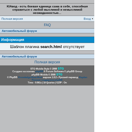
KIAвод - есть боевая единица сама в себе, способная
справиться с любой мыслимой и немыслимой
неожиданностью...
Полная версия
Вход
•
FAQ
Автомобильный форум
Информация
Шаблон плагина
search.html
отсутствует
Автомобильный форум
Полная версия
STG
STG-Mobile Style © 2008
Создано на основе
phpBB
® Forum Software © phpBB Group
STG
phpBB-Mobile © 2008
© PhpBB
Knowledge Base Mod
версия 1.0.2 • Русский перевод
Rayden
Русская поддержка phpBB
Time : 0.061s | 10 Queries | GZIP : On