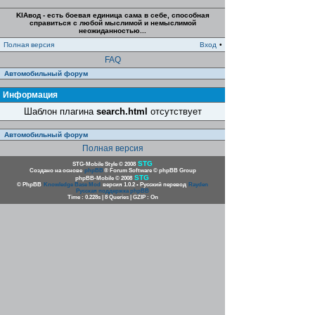
KIAвод - есть боевая единица сама в себе, способная
справиться с любой мыслимой и немыслимой
неожиданностью...
Полная версия
Вход
•
FAQ
Автомобильный форум
Информация
Шаблон плагина
search.html
отсутствует
Автомобильный форум
Полная версия
STG
STG-Mobile Style © 2008
Создано на основе
phpBB
® Forum Software © phpBB Group
STG
phpBB-Mobile © 2008
© PhpBB
Knowledge Base Mod
версия 1.0.2 • Русский перевод
Rayden
Русская поддержка phpBB
Time : 0.228s | 8 Queries | GZIP : On