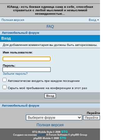
KIAвод - есть боевая единица сама в себе, способная
справиться с любой мыслимой и немыслимой
неожиданностью...
Полная версия
Вход
•
FAQ
Автомобильный форум
Вход
Для добавления комментария вы должны быть авторизованы.
Имя пользователя:
Пароль:
Забыли пароль?
Автоматически входить при каждом посещении
Скрыть моё пребывание на конференции в этот раз
Автомобильный форум
Перейти
Полная версия
STG
STG-Mobile Style © 2008
Создано на основе
phpBB
® Forum Software © phpBB Group
STG
phpBB-Mobile © 2008