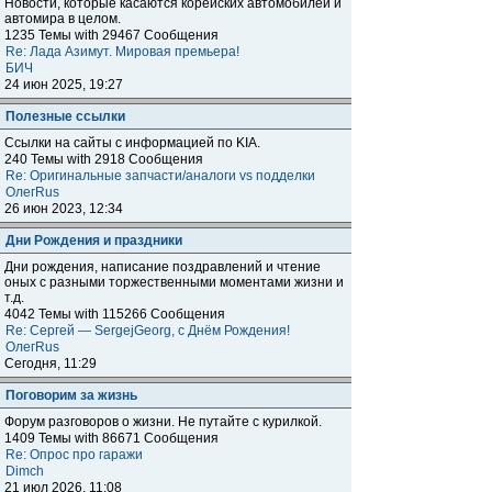
Новости, которые касаются корейских автомобилей и
автомира в целом.
1235 Темы with 29467 Сообщения
Re: Лада Азимут. Мировая премьера!
БИЧ
24 июн 2025, 19:27
Полезные ссылки
Ссылки на сайты с информацией по KIA.
240 Темы with 2918 Сообщения
Re: Оригинальные запчасти/аналоги vs подделки
ОлегRus
26 июн 2023, 12:34
Дни Рождения и праздники
Дни рождения, написание поздравлений и чтение
оных с разными торжественными моментами жизни и
т.д.
4042 Темы with 115266 Сообщения
Re: Сергей — SergejGeorg, с Днём Рождения!
ОлегRus
Сегодня, 11:29
Поговорим за жизнь
Форум разговоров о жизни. Не путайте с курилкой.
1409 Темы with 86671 Сообщения
Re: Опрос про гаражи
Dimch
21 июл 2026, 11:08