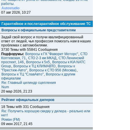
работы.
Autostudio
07 авг 2026, 10:27
Гарантийное и послегарантийное обслуживание ТС
Вопросы к официальным представителям
Задай свой вопрос и получи квалифицированный
ответ от людей, чья профессия помогать нам в наших
проблемах с автомобилями.
3730 Темы with 55841 Сообщения
Подфорумы:
Вопросы к ГК "Фаворит Моторс"
,
СТО
Коптевская, 71
,
СТО 2-3 км МКАД
,
СТО Ленинский
проспект, 146
,
Вопросы к 5x5
,
Вопросы к KIA NATC
Group
,
Вопросы к ТЦ КЛИМАВТО
,
Вопросы к
"Престиж-Авто"
,
Вопросы к СТО 956 (Москва)
,
Вопросы к ТЦ "СлавАвто"
,
Вопросы к другим
официалам
Re: Главный цилиндр сцепления
Num
20 мар 2026, 21:23
Рейтинг офицальных дилеров
18 Темы with 331 Сообщения
Re: Получить хорошую скидку у дилера - реально или
нет!
Роман (FM)
09 июн 2017, 21:45