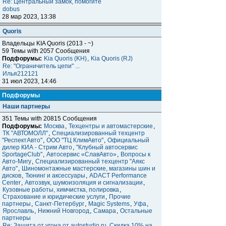
Re: Центральный замок, помогите
dobus
28 мар 2023, 13:38
Quoris
Владельцы KIA Quoris (2013 - ~)
59 Темы with 2057 Сообщения
Подфорумы:
Kia Quoris (KH)
,
Kia Quoris (RJ)
Re: "Ограничитель цепи" ...
Илья212121
31 июл 2023, 14:46
Подфорумы
Наши партнеры
351 Темы with 20815 Сообщения
Подфорумы:
Москва
,
Техцентры и автомастерские
,
ТК "АВТОМОЛЛ"
,
Специализированный техцентр
"РеспектАвто"
,
ООО "ТЦ КлимАвто"
,
Официальный
дилер КИА - Стрим Авто
,
"Клубный автосервис
SportageClub"
,
Автосервис «СлавАвто»
,
Вопросы к
Авто-Мигу
,
Специализированный техцентр "Аякс
Авто"
,
Шиномонтажные мастерские, магазины шин и
дисков
,
Тюнинг и аксессуары
,
ADACT Performance
Center
,
Автозвук, шумоизоляция и сигнализации
,
Кузовные работы, химчистка, полировка
,
Страхование и юридические услуги
,
Прочие
партнеры
,
Санкт-Петербург
,
Magic Systems
,
Уфа
,
Ярославль
,
Нижний Новгород
,
Самара
,
Остальные
партнеры
Re: Защита от угона от autostudio.ru. Скидка 10% на