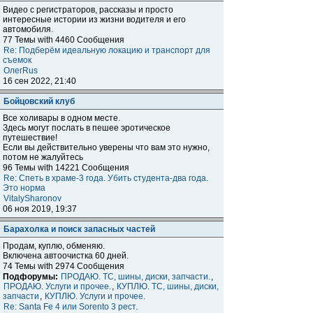
Видео с регистраторов, рассказы и просто
интересные истории из жизни водителя и его
автомобиля.
77 Темы with 4460 Сообщения
Re: Подберём идеальную локацию и транспорт для
съемок
ОлегRus
16 сен 2022, 21:40
Бойцовский клуб
Все холивары в одном месте.
Здесь могут послать в пешее эротическое
путешествие!
Если вы действительно уверены что вам это нужно,
потом не жалуйтесь
96 Темы with 14221 Сообщения
Re: Спеть в храме-3 года. Убить студента-два года.
Это норма
VitalySharonov
06 ноя 2019, 19:37
Барахолка и поиск запасных частей
Продам, куплю, обменяю.
Включена автоочистка 60 дней.
74 Темы with 2974 Сообщения
Подфорумы:
ПРОДАЮ. ТС, шины, диски, запчасти.
,
ПРОДАЮ. Услуги и прочее.
,
КУПЛЮ. ТС, шины, диски,
запчасти
,
КУПЛЮ. Услуги и прочее.
Re: Santa Fe 4 или Sorento 3 рест.