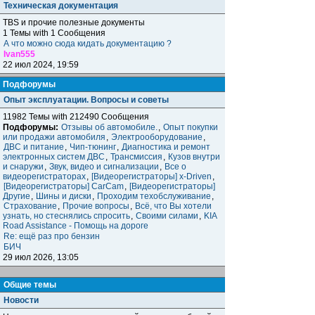
Техническая документация
TBS и прочие полезные документы
1 Темы with 1 Сообщения
А что можно сюда кидать документацию ?
Ivan555
22 июл 2024, 19:59
Подфорумы
Опыт эксплуатации. Вопросы и советы
11982 Темы with 212490 Сообщения
Подфорумы:
Отзывы об автомобиле.
,
Опыт покупки
или продажи автомобиля
,
Электрооборудование
,
ДВС и питание
,
Чип-тюнинг
,
Диагностика и ремонт
электронных систем ДВС
,
Трансмиссия
,
Кузов внутри
и снаружи
,
Звук, видео и сигнализации
,
Все о
видеорегистраторах
,
[Видеорегистраторы] x-Driven
,
[Видеорегистраторы] CarCam
,
[Видеорегистраторы]
Другие
,
Шины и диски
,
Проходим техобслуживание
,
Страхование
,
Прочие вопросы
,
Всё, что Вы хотели
узнать, но стеснялись спросить
,
Своими силами
,
KIA
Road Assistance - Помощь на дороге
Re: ещё раз про бензин
БИЧ
29 июл 2026, 13:05
Общие темы
Новости