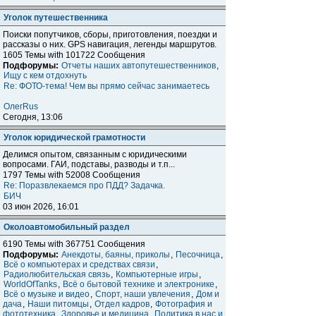
Уголок путешественника
Поиски попутчиков, сборы, приготовления, поездки и
расcказы о них. GPS навигация, легенды маршрутов.
1605 Темы with 101722 Сообщения
Подфорумы:
Отчеты наших автопутешественников
,
Ищу с кем отдохнуть
Re: ФОТО-тема! Чем вы прямо сейчас занимаетесь
ОлегRus
Сегодня, 13:06
Уголок юридической грамотности
Делимся опытом, связанным с юридическими
вопросами. ГАИ, подставы, разводы и т.п...
1797 Темы with 52008 Сообщения
Re: Поразвлекаемся про ПДД? Задачка.
БИЧ
03 июн 2026, 16:01
Околоавтомобильный раздел
6190 Темы with 367751 Сообщения
Подфорумы:
Анекдоты, баяны, приколы
,
Песочница
,
Всё о компьютерах и средствах связи
,
Радиолюбительская связь
,
Компьютерные игры
,
WorldOfTanks
,
Всё о бытовой технике и электронике
,
Всё о музыке и видео
,
Спорт, наши увлечения
,
Дом и
дача
,
Наши питомцы
,
Отдел кадров
,
Фотография и
фототехника
,
Здоровье и медицина
,
Политика в нас и