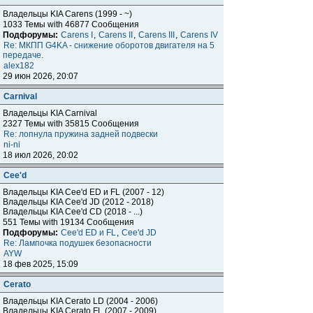
Владельцы KIA Carens (1999 - ~)
1033 Темы with 46877 Сообщения
Подфорумы:
Carens I
,
Carens II
,
Carens III
,
Carens IV
Re: МКПП G4KA - снижение оборотов двигателя на 5
передаче.
alex182
29 июн 2026, 20:07
Carnival
Владельцы KIA Carnival
2327 Темы with 35815 Сообщения
Re: лопнула пружина задней подвески
ni-ni
18 июл 2026, 20:02
Cee'd
Владельцы KIA Cee'd ED и FL (2007 - 12)
Владельцы KIA Cee'd JD (2012 - 2018)
Владельцы KIA Cee'd CD (2018 - ...)
551 Темы with 19134 Сообщения
Подфорумы:
Cee'd ED и FL
,
Cee'd JD
Re: Лампочка подушек безопасности
AYW
18 фев 2025, 15:09
Cerato
Владельцы KIA Cerato LD (2004 - 2006)
Владельцы KIA Cerato FL (2007 - 2009)