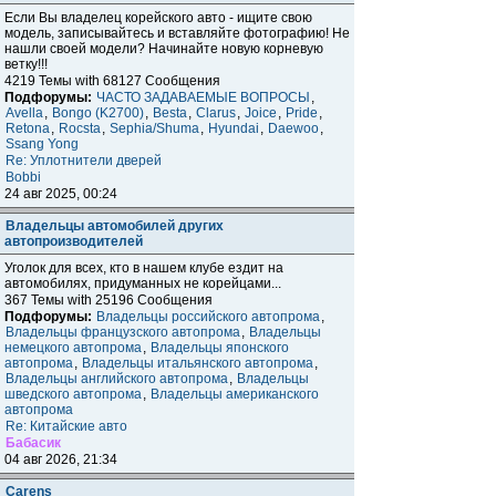
Если Вы владелец корейского авто - ищите свою
модель, записывайтесь и вставляйте фотографию! Не
нашли своей модели? Начинайте новую корневую
ветку!!!
4219 Темы with 68127 Сообщения
Подфорумы:
ЧАСТО ЗАДАВАЕМЫЕ ВОПРОСЫ
,
Avella
,
Bongo (K2700)
,
Besta
,
Clarus
,
Joice
,
Pride
,
Retona
,
Rocsta
,
Sephia/Shuma
,
Hyundai
,
Daewoo
,
Ssang Yong
Re: Уплотнители дверей
Bobbi
24 авг 2025, 00:24
Владельцы автомобилей других
автопроизводителей
Уголок для всех, кто в нашем клубе ездит на
автомобилях, придуманных не корейцами...
367 Темы with 25196 Сообщения
Подфорумы:
Владельцы российского автопрома
,
Владельцы французского автопрома
,
Владельцы
немецкого автопрома
,
Владельцы японского
автопрома
,
Владельцы итальянского автопрома
,
Владельцы английского автопрома
,
Владельцы
шведского автопрома
,
Владельцы американского
автопрома
Re: Китайские авто
Бабасик
04 авг 2026, 21:34
Carens