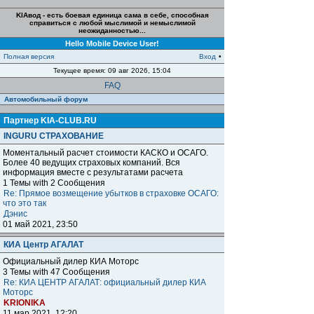
KIAвод - есть боевая единица сама в себе, способная
справиться с любой мыслимой и немыслимой
неожиданностью...
Hello Mobile Device User!
Полная версия
Вход
•
Текущее время: 09 авг 2026, 15:04
FAQ
Автомобильный форум
Партнер KIA-CLUB.RU
INGURU СТРАХОВАНИЕ
Моментальный расчет стоимости КАСКО и ОСАГО.
Более 40 ведущих страховых компаний. Вся
информация вместе с результатами расчета
1 Темы with 2 Сообщения
Re: Прямое возмещение убытков в страховке ОСАГО:
что это так
Дэнис
01 май 2021, 23:50
КИА Центр АГАЛАТ
Официальный дилер КИА Моторс
3 Темы with 47 Сообщения
Re: КИА ЦЕНТР АГАЛАТ: официальный дилер КИА
Моторс
KRIONIKA
11 мар 2021, 12:20