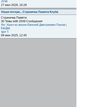
AYW
27 июл 2026, 16:28
Наши потери... Страничка Памяти Клуба
Страничка Памяти
30 Темы with 2049 Сообщения
Re: Ушел из жизни Евгений Дмитриевич Панов (
ЕвгДм)
Igor T.
09 июн 2025, 12:45
Наши клубы внутри клуба
Региональные отделения
Клубные встречи: отчитываемся о прошедших,
объявляем о будущих, общение, насущие вопросы
наших одноклубников по всему миру.
1872 Темы with 179041 Сообщения
Подфорумы:
Московское отделение
,
Наши встречи в
Меге
,
Самарское отделение
,
Питерское отделение
,
Уральское отделение
,
Нижегородское отделение
,
Уфимское отделение
,
Ульяновское отделение
,
Отделение Черноземье РФ
,
Карельское отделение
,
Тульское отделение
,
Тверское отделение
,
Омское
отделение
,
Южное Федеральное отделение
,
Прибайкальское отделение
Re: Москва. Кризис. Рекомендую!!!
ОлегRus
11 июн 2026, 14:47