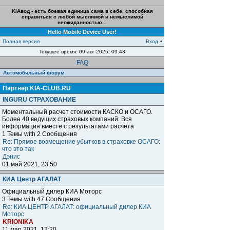
KIAвод - есть боевая единица сама в себе, способная
справиться с любой мыслимой и немыслимой
неожиданностью...
Hello Mobile Device User!
Полная версия
Вход
•
Текущее время: 09 авг 2026, 09:43
FAQ
Автомобильный форум
Партнер KIA-CLUB.RU
INGURU СТРАХОВАНИЕ
Моментальный расчет стоимости КАСКО и ОСАГО.
Более 40 ведущих страховых компаний. Вся
информация вместе с результатами расчета
1 Темы with 2 Сообщения
Re: Прямое возмещение убытков в страховке ОСАГО:
что это так
Дэнис
01 май 2021, 23:50
КИА Центр АГАЛАТ
Официальный дилер КИА Моторс
3 Темы with 47 Сообщения
Re: КИА ЦЕНТР АГАЛАТ: официальный дилер КИА
Моторс
KRIONIKA
11 мар 2021, 12:20