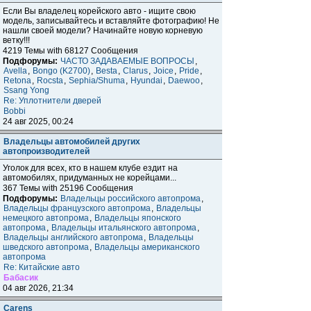
Если Вы владелец корейского авто - ищите свою
модель, записывайтесь и вставляйте фотографию! Не
нашли своей модели? Начинайте новую корневую
ветку!!!
4219 Темы with 68127 Сообщения
Подфорумы:
ЧАСТО ЗАДАВАЕМЫЕ ВОПРОСЫ
,
Avella
,
Bongo (K2700)
,
Besta
,
Clarus
,
Joice
,
Pride
,
Retona
,
Rocsta
,
Sephia/Shuma
,
Hyundai
,
Daewoo
,
Ssang Yong
Re: Уплотнители дверей
Bobbi
24 авг 2025, 00:24
Владельцы автомобилей других
автопроизводителей
Уголок для всех, кто в нашем клубе ездит на
автомобилях, придуманных не корейцами...
367 Темы with 25196 Сообщения
Подфорумы:
Владельцы российского автопрома
,
Владельцы французского автопрома
,
Владельцы
немецкого автопрома
,
Владельцы японского
автопрома
,
Владельцы итальянского автопрома
,
Владельцы английского автопрома
,
Владельцы
шведского автопрома
,
Владельцы американского
автопрома
Re: Китайские авто
Бабасик
04 авг 2026, 21:34
Carens