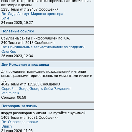
Новости, которые касаются корейских автомобилей и
автомира в целом.
1235 Темы with 29467 Сообщения
Re: Лада Азимут. Мировая премьера!
БИЧ
24 июн 2025, 19:27
Полезные ссылки
Ссылки на сайты с информацией по KIA.
240 Темы with 2918 Сообщения
Re: Оригинальные запчасти/аналоги vs подделки
ОлегRus
26 июн 2023, 12:34
Дни Рождения и праздники
Дни рождения, написание поздравлений и чтение
оных с разными торжественными моментами жизни и
т.д.
4042 Темы with 115265 Сообщения
Сергей — SergejGeorg, с Днём Рождения!
Vadim-chik
Сегодня, 06:59
Поговорим за жизнь
Форум разговоров о жизни. Не путайте с курилкой.
1409 Темы with 86671 Сообщения
Re: Опрос про гаражи
Dimch
21 июл 2026, 11:08