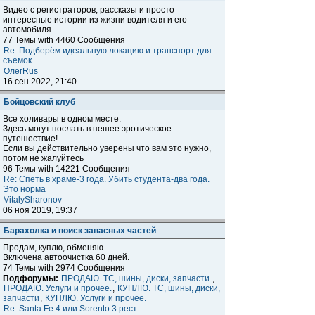
Видео с регистраторов, рассказы и просто
интересные истории из жизни водителя и его
автомобиля.
77 Темы with 4460 Сообщения
Re: Подберём идеальную локацию и транспорт для
съемок
ОлегRus
16 сен 2022, 21:40
Бойцовский клуб
Все холивары в одном месте.
Здесь могут послать в пешее эротическое
путешествие!
Если вы действительно уверены что вам это нужно,
потом не жалуйтесь
96 Темы with 14221 Сообщения
Re: Спеть в храме-3 года. Убить студента-два года.
Это норма
VitalySharonov
06 ноя 2019, 19:37
Барахолка и поиск запасных частей
Продам, куплю, обменяю.
Включена автоочистка 60 дней.
74 Темы with 2974 Сообщения
Подфорумы:
ПРОДАЮ. ТС, шины, диски, запчасти.
,
ПРОДАЮ. Услуги и прочее.
,
КУПЛЮ. ТС, шины, диски,
запчасти
,
КУПЛЮ. Услуги и прочее.
Re: Santa Fe 4 или Sorento 3 рест.