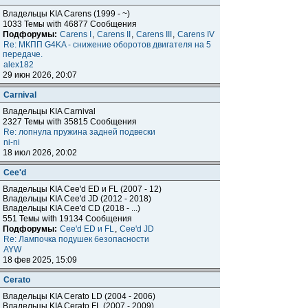
Владельцы KIA Carens (1999 - ~)
1033 Темы with 46877 Сообщения
Подфорумы:
Carens I
,
Carens II
,
Carens III
,
Carens IV
Re: МКПП G4KA - снижение оборотов двигателя на 5
передаче.
alex182
29 июн 2026, 20:07
Carnival
Владельцы KIA Carnival
2327 Темы with 35815 Сообщения
Re: лопнула пружина задней подвески
ni-ni
18 июл 2026, 20:02
Cee'd
Владельцы KIA Cee'd ED и FL (2007 - 12)
Владельцы KIA Cee'd JD (2012 - 2018)
Владельцы KIA Cee'd CD (2018 - ...)
551 Темы with 19134 Сообщения
Подфорумы:
Cee'd ED и FL
,
Cee'd JD
Re: Лампочка подушек безопасности
AYW
18 фев 2025, 15:09
Cerato
Владельцы KIA Cerato LD (2004 - 2006)
Владельцы KIA Cerato FL (2007 - 2009)