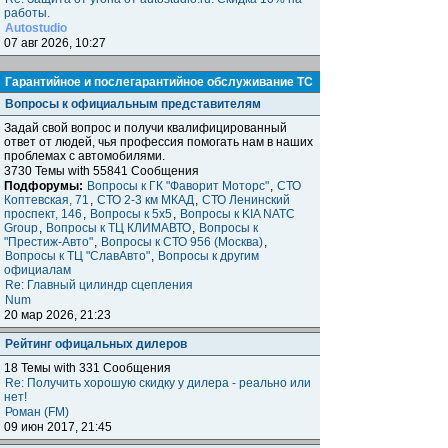
работы.
Autostudio
07 авг 2026, 10:27
Гарантийное и послегарантийное обслуживание ТС
Вопросы к официальным представителям
Задай свой вопрос и получи квалифицированный
ответ от людей, чья профессия помогать нам в наших
проблемах с автомобилями.
3730 Темы with 55841 Сообщения
Подфорумы:
Вопросы к ГК "Фаворит Моторс"
,
СТО
Коптевская, 71
,
СТО 2-3 км МКАД
,
СТО Ленинский
проспект, 146
,
Вопросы к 5x5
,
Вопросы к KIA NATC
Group
,
Вопросы к ТЦ КЛИМАВТО
,
Вопросы к
"Престиж-Авто"
,
Вопросы к СТО 956 (Москва)
,
Вопросы к ТЦ "СлавАвто"
,
Вопросы к другим
официалам
Re: Главный цилиндр сцепления
Num
20 мар 2026, 21:23
Рейтинг офицальных дилеров
18 Темы with 331 Сообщения
Re: Получить хорошую скидку у дилера - реально или
нет!
Роман (FM)
09 июн 2017, 21:45