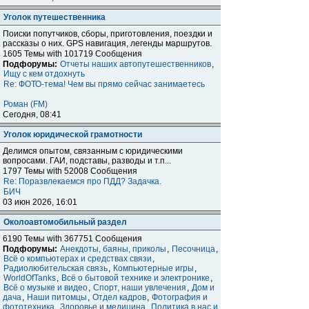
Уголок путешественника
Поиски попутчиков, сборы, приготовления, поездки и
расcказы о них. GPS навигация, легенды маршрутов.
1605 Темы with 101719 Сообщения
Подфорумы:
Отчеты наших автопутешественников
,
Ищу с кем отдохнуть
Re: ФОТО-тема! Чем вы прямо сейчас занимаетесь
Роман (FM)
Сегодня, 08:41
Уголок юридической грамотности
Делимся опытом, связанным с юридическими
вопросами. ГАИ, подставы, разводы и т.п...
1797 Темы with 52008 Сообщения
Re: Поразвлекаемся про ПДД? Задачка.
БИЧ
03 июн 2026, 16:01
Околоавтомобильный раздел
6190 Темы with 367751 Сообщения
Подфорумы:
Анекдоты, баяны, приколы
,
Песочница
,
Всё о компьютерах и средствах связи
,
Радиолюбительская связь
,
Компьютерные игры
,
WorldOfTanks
,
Всё о бытовой технике и электронике
,
Всё о музыке и видео
,
Спорт, наши увлечения
,
Дом и
дача
,
Наши питомцы
,
Отдел кадров
,
Фотография и
фототехника
,
Здоровье и медицина
,
Политика в нас и