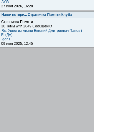
AYW
27 июл 2026, 16:28
Наши потери... Страничка Памяти Клуба
Страничка Памяти
30 Темы with 2049 Сообщения
Re: Ушел из жизни Евгений Дмитриевич Панов (
ЕвгДм)
Igor T.
09 июн 2025, 12:45
Наши клубы внутри клуба
Региональные отделения
Клубные встречи: отчитываемся о прошедших,
объявляем о будущих, общение, насущие вопросы
наших одноклубников по всему миру.
1872 Темы with 179041 Сообщения
Подфорумы:
Московское отделение
,
Наши встречи в
Меге
,
Самарское отделение
,
Питерское отделение
,
Уральское отделение
,
Нижегородское отделение
,
Уфимское отделение
,
Ульяновское отделение
,
Отделение Черноземье РФ
,
Карельское отделение
,
Тульское отделение
,
Тверское отделение
,
Омское
отделение
,
Южное Федеральное отделение
,
Прибайкальское отделение
Re: Москва. Кризис. Рекомендую!!!
ОлегRus
11 июн 2026, 14:47