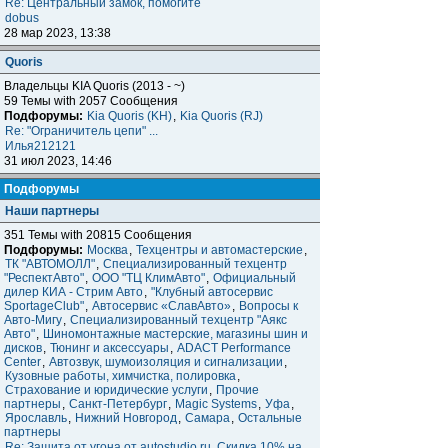
Re: Центральный замок, помогите
dobus
28 мар 2023, 13:38
Quoris
Владельцы KIA Quoris (2013 - ~)
59 Темы with 2057 Сообщения
Подфорумы:
Kia Quoris (KH)
,
Kia Quoris (RJ)
Re: "Ограничитель цепи" ...
Илья212121
31 июл 2023, 14:46
Подфорумы
Наши партнеры
351 Темы with 20815 Сообщения
Подфорумы:
Москва
,
Техцентры и автомастерские
,
ТК "АВТОМОЛЛ"
,
Специализированный техцентр
"РеспектАвто"
,
ООО "ТЦ КлимАвто"
,
Официальный
дилер КИА - Стрим Авто
,
"Клубный автосервис
SportageClub"
,
Автосервис «СлавАвто»
,
Вопросы к
Авто-Мигу
,
Специализированный техцентр "Аякс
Авто"
,
Шиномонтажные мастерские, магазины шин и
дисков
,
Тюнинг и аксессуары
,
ADACT Performance
Center
,
Автозвук, шумоизоляция и сигнализации
,
Кузовные работы, химчистка, полировка
,
Страхование и юридические услуги
,
Прочие
партнеры
,
Санкт-Петербург
,
Magic Systems
,
Уфа
,
Ярославль
,
Нижний Новгород
,
Самара
,
Остальные
партнеры
Re: Защита от угона от autostudio.ru. Скидка 10% на