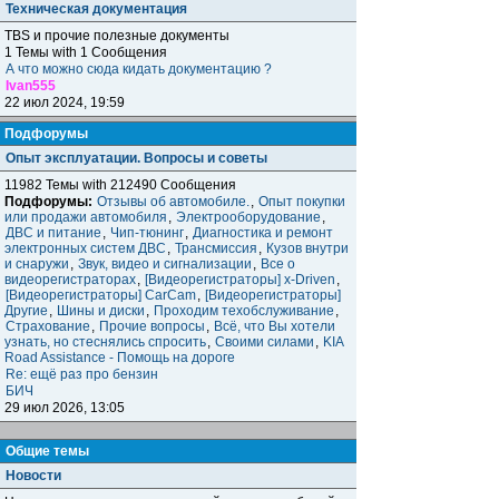
Техническая документация
TBS и прочие полезные документы
1 Темы with 1 Сообщения
А что можно сюда кидать документацию ?
Ivan555
22 июл 2024, 19:59
Подфорумы
Опыт эксплуатации. Вопросы и советы
11982 Темы with 212490 Сообщения
Подфорумы:
Отзывы об автомобиле.
,
Опыт покупки
или продажи автомобиля
,
Электрооборудование
,
ДВС и питание
,
Чип-тюнинг
,
Диагностика и ремонт
электронных систем ДВС
,
Трансмиссия
,
Кузов внутри
и снаружи
,
Звук, видео и сигнализации
,
Все о
видеорегистраторах
,
[Видеорегистраторы] x-Driven
,
[Видеорегистраторы] CarCam
,
[Видеорегистраторы]
Другие
,
Шины и диски
,
Проходим техобслуживание
,
Страхование
,
Прочие вопросы
,
Всё, что Вы хотели
узнать, но стеснялись спросить
,
Своими силами
,
KIA
Road Assistance - Помощь на дороге
Re: ещё раз про бензин
БИЧ
29 июл 2026, 13:05
Общие темы
Новости