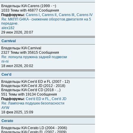
Владельцы KIA Carens (1999 - ~)
1033 Темы with 46877 Сообщения
Подфорумы:
Carens I
,
Carens II
,
Carens III
,
Carens IV
Re: МКПП G4KA - снижение оборотов двигателя на 5
передаче.
alex182
29 июн 2026, 20:07
Carnival
Владельцы KIA Carnival
2327 Темы with 35815 Сообщения
Re: лопнула пружина задней подвески
ni-ni
18 июл 2026, 20:02
Cee'd
Владельцы KIA Cee'd ED и FL (2007 - 12)
Владельцы KIA Cee'd JD (2012 - 2018)
Владельцы KIA Cee'd CD (2018 - ...)
551 Темы with 19134 Сообщения
Подфорумы:
Cee'd ED и FL
,
Cee'd JD
Re: Лампочка подушек безопасности
AYW
18 фев 2025, 15:09
Cerato
Владельцы KIA Cerato LD (2004 - 2006)
Владельцы KIA Cerato FL (2007 - 2009)