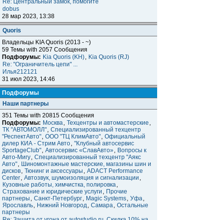
Re: Центральный замок, помогите
dobus
28 мар 2023, 13:38
Quoris
Владельцы KIA Quoris (2013 - ~)
59 Темы with 2057 Сообщения
Подфорумы:
Kia Quoris (KH)
,
Kia Quoris (RJ)
Re: "Ограничитель цепи" ...
Илья212121
31 июл 2023, 14:46
Подфорумы
Наши партнеры
351 Темы with 20815 Сообщения
Подфорумы:
Москва
,
Техцентры и автомастерские
,
ТК "АВТОМОЛЛ"
,
Специализированный техцентр
"РеспектАвто"
,
ООО "ТЦ КлимАвто"
,
Официальный
дилер КИА - Стрим Авто
,
"Клубный автосервис
SportageClub"
,
Автосервис «СлавАвто»
,
Вопросы к
Авто-Мигу
,
Специализированный техцентр "Аякс
Авто"
,
Шиномонтажные мастерские, магазины шин и
дисков
,
Тюнинг и аксессуары
,
ADACT Performance
Center
,
Автозвук, шумоизоляция и сигнализации
,
Кузовные работы, химчистка, полировка
,
Страхование и юридические услуги
,
Прочие
партнеры
,
Санкт-Петербург
,
Magic Systems
,
Уфа
,
Ярославль
,
Нижний Новгород
,
Самара
,
Остальные
партнеры
Re: Защита от угона от autostudio.ru. Скидка 10% на