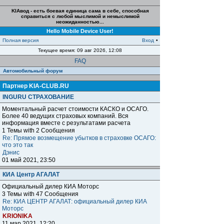
KIAвод - есть боевая единица сама в себе, способная
справиться с любой мыслимой и немыслимой
неожиданностью...
Hello Mobile Device User!
Полная версия
Вход
•
Текущее время: 09 авг 2026, 12:08
FAQ
Автомобильный форум
Партнер KIA-CLUB.RU
INGURU СТРАХОВАНИЕ
Моментальный расчет стоимости КАСКО и ОСАГО.
Более 40 ведущих страховых компаний. Вся
информация вместе с результатами расчета
1 Темы with 2 Сообщения
Re: Прямое возмещение убытков в страховке ОСАГО:
что это так
Дэнис
01 май 2021, 23:50
КИА Центр АГАЛАТ
Официальный дилер КИА Моторс
3 Темы with 47 Сообщения
Re: КИА ЦЕНТР АГАЛАТ: официальный дилер КИА
Моторс
KRIONIKA
11 мар 2021, 12:20