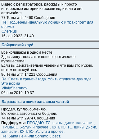
Видео с регистраторов, рассказы и просто
интересные истории из жизни водителя и его
автомобиля.
77 Темы with 4460 Сообщения
Re: Подберём идеальную локацию и транспорт для
съемок
ОлегRus
16 сен 2022, 21:40
Бойцовский клуб
Все холивары в одном месте.
Здесь могут послать в пешее эротическое
путешествие!
Если вы действительно уверены что вам это нужно,
потом не жалуйтесь
96 Темы with 14221 Сообщения
Re: Спеть в храме-3 года. Убить студента-два года.
Это норма
VitalySharonov
06 ноя 2019, 19:37
Барахолка и поиск запасных частей
Продам, куплю, обменяю.
Включена автоочистка 60 дней.
74 Темы with 2974 Сообщения
Подфорумы:
ПРОДАЮ. ТС, шины, диски, запчасти.
,
ПРОДАЮ. Услуги и прочее.
,
КУПЛЮ. ТС, шины, диски,
запчасти
,
КУПЛЮ. Услуги и прочее.
Re: Santa Fe 4 или Sorento 3 рест.