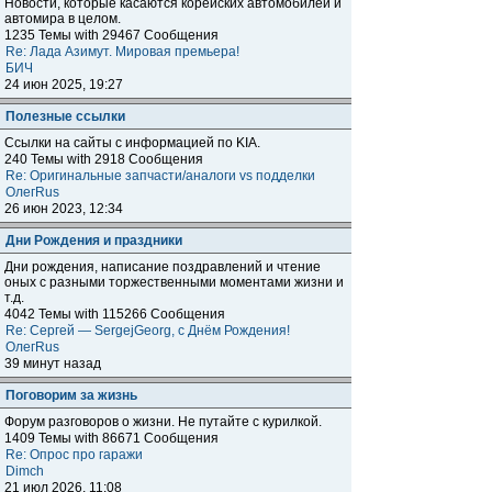
Новости, которые касаются корейских автомобилей и
автомира в целом.
1235 Темы with 29467 Сообщения
Re: Лада Азимут. Мировая премьера!
БИЧ
24 июн 2025, 19:27
Полезные ссылки
Ссылки на сайты с информацией по KIA.
240 Темы with 2918 Сообщения
Re: Оригинальные запчасти/аналоги vs подделки
ОлегRus
26 июн 2023, 12:34
Дни Рождения и праздники
Дни рождения, написание поздравлений и чтение
оных с разными торжественными моментами жизни и
т.д.
4042 Темы with 115266 Сообщения
Re: Сергей — SergejGeorg, с Днём Рождения!
ОлегRus
39 минут назад
Поговорим за жизнь
Форум разговоров о жизни. Не путайте с курилкой.
1409 Темы with 86671 Сообщения
Re: Опрос про гаражи
Dimch
21 июл 2026, 11:08