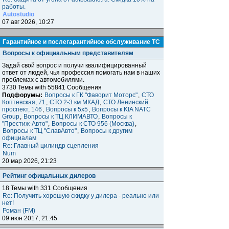
работы.
Autostudio
07 авг 2026, 10:27
Гарантийное и послегарантийное обслуживание ТС
Вопросы к официальным представителям
Задай свой вопрос и получи квалифицированный
ответ от людей, чья профессия помогать нам в наших
проблемах с автомобилями.
3730 Темы with 55841 Сообщения
Подфорумы:
Вопросы к ГК "Фаворит Моторс"
,
СТО
Коптевская, 71
,
СТО 2-3 км МКАД
,
СТО Ленинский
проспект, 146
,
Вопросы к 5x5
,
Вопросы к KIA NATC
Group
,
Вопросы к ТЦ КЛИМАВТО
,
Вопросы к
"Престиж-Авто"
,
Вопросы к СТО 956 (Москва)
,
Вопросы к ТЦ "СлавАвто"
,
Вопросы к другим
официалам
Re: Главный цилиндр сцепления
Num
20 мар 2026, 21:23
Рейтинг офицальных дилеров
18 Темы with 331 Сообщения
Re: Получить хорошую скидку у дилера - реально или
нет!
Роман (FM)
09 июн 2017, 21:45