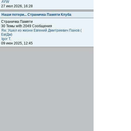
AYW
27 июл 2026, 16:28
Наши потери... Страничка Памяти Клуба
Страничка Памяти
30 Темы with 2049 Сообщения
Re: Ушел из жизни Евгений Дмитриевич Панов (
ЕвгДм)
Igor T.
09 июн 2025, 12:45
Наши клубы внутри клуба
Региональные отделения
Клубные встречи: отчитываемся о прошедших,
объявляем о будущих, общение, насущие вопросы
наших одноклубников по всему миру.
1872 Темы with 179041 Сообщения
Подфорумы:
Московское отделение
,
Наши встречи в
Меге
,
Самарское отделение
,
Питерское отделение
,
Уральское отделение
,
Нижегородское отделение
,
Уфимское отделение
,
Ульяновское отделение
,
Отделение Черноземье РФ
,
Карельское отделение
,
Тульское отделение
,
Тверское отделение
,
Омское
отделение
,
Южное Федеральное отделение
,
Прибайкальское отделение
Re: Москва. Кризис. Рекомендую!!!
ОлегRus
11 июн 2026, 14:47