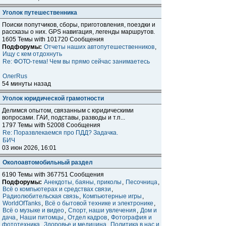
Уголок путешественника
Поиски попутчиков, сборы, приготовления, поездки и
расcказы о них. GPS навигация, легенды маршрутов.
1605 Темы with 101720 Сообщения
Подфорумы:
Отчеты наших автопутешественников
,
Ищу с кем отдохнуть
Re: ФОТО-тема! Чем вы прямо сейчас занимаетесь
ОлегRus
54 минуты назад
Уголок юридической грамотности
Делимся опытом, связанным с юридическими
вопросами. ГАИ, подставы, разводы и т.п...
1797 Темы with 52008 Сообщения
Re: Поразвлекаемся про ПДД? Задачка.
БИЧ
03 июн 2026, 16:01
Околоавтомобильный раздел
6190 Темы with 367751 Сообщения
Подфорумы:
Анекдоты, баяны, приколы
,
Песочница
,
Всё о компьютерах и средствах связи
,
Радиолюбительская связь
,
Компьютерные игры
,
WorldOfTanks
,
Всё о бытовой технике и электронике
,
Всё о музыке и видео
,
Спорт, наши увлечения
,
Дом и
дача
,
Наши питомцы
,
Отдел кадров
,
Фотография и
фототехника
,
Здоровье и медицина
,
Политика в нас и