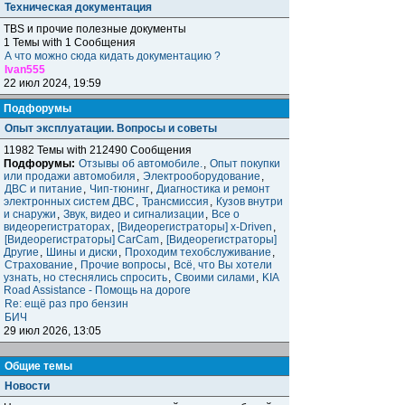
Техническая документация
TBS и прочие полезные документы
1 Темы with 1 Сообщения
А что можно сюда кидать документацию ?
Ivan555
22 июл 2024, 19:59
Подфорумы
Опыт эксплуатации. Вопросы и советы
11982 Темы with 212490 Сообщения
Подфорумы:
Отзывы об автомобиле.
,
Опыт покупки
или продажи автомобиля
,
Электрооборудование
,
ДВС и питание
,
Чип-тюнинг
,
Диагностика и ремонт
электронных систем ДВС
,
Трансмиссия
,
Кузов внутри
и снаружи
,
Звук, видео и сигнализации
,
Все о
видеорегистраторах
,
[Видеорегистраторы] x-Driven
,
[Видеорегистраторы] CarCam
,
[Видеорегистраторы]
Другие
,
Шины и диски
,
Проходим техобслуживание
,
Страхование
,
Прочие вопросы
,
Всё, что Вы хотели
узнать, но стеснялись спросить
,
Своими силами
,
KIA
Road Assistance - Помощь на дороге
Re: ещё раз про бензин
БИЧ
29 июл 2026, 13:05
Общие темы
Новости