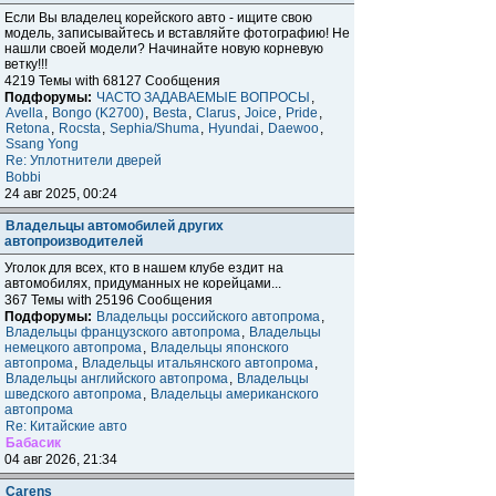
Если Вы владелец корейского авто - ищите свою
модель, записывайтесь и вставляйте фотографию! Не
нашли своей модели? Начинайте новую корневую
ветку!!!
4219 Темы with 68127 Сообщения
Подфорумы:
ЧАСТО ЗАДАВАЕМЫЕ ВОПРОСЫ
,
Avella
,
Bongo (K2700)
,
Besta
,
Clarus
,
Joice
,
Pride
,
Retona
,
Rocsta
,
Sephia/Shuma
,
Hyundai
,
Daewoo
,
Ssang Yong
Re: Уплотнители дверей
Bobbi
24 авг 2025, 00:24
Владельцы автомобилей других
автопроизводителей
Уголок для всех, кто в нашем клубе ездит на
автомобилях, придуманных не корейцами...
367 Темы with 25196 Сообщения
Подфорумы:
Владельцы российского автопрома
,
Владельцы французского автопрома
,
Владельцы
немецкого автопрома
,
Владельцы японского
автопрома
,
Владельцы итальянского автопрома
,
Владельцы английского автопрома
,
Владельцы
шведского автопрома
,
Владельцы американского
автопрома
Re: Китайские авто
Бабасик
04 авг 2026, 21:34
Carens