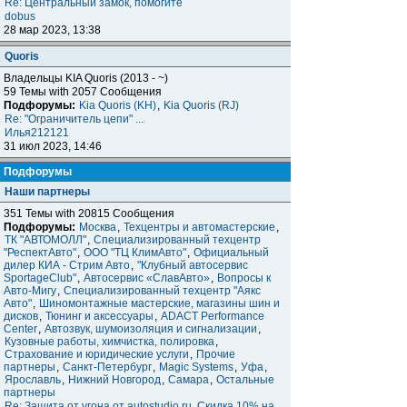
Re: Центральный замок, помогите
dobus
28 мар 2023, 13:38
Quoris
Владельцы KIA Quoris (2013 - ~)
59 Темы with 2057 Сообщения
Подфорумы:
Kia Quoris (KH)
,
Kia Quoris (RJ)
Re: "Ограничитель цепи" ...
Илья212121
31 июл 2023, 14:46
Подфорумы
Наши партнеры
351 Темы with 20815 Сообщения
Подфорумы:
Москва
,
Техцентры и автомастерские
,
ТК "АВТОМОЛЛ"
,
Специализированный техцентр
"РеспектАвто"
,
ООО "ТЦ КлимАвто"
,
Официальный
дилер КИА - Стрим Авто
,
"Клубный автосервис
SportageClub"
,
Автосервис «СлавАвто»
,
Вопросы к
Авто-Мигу
,
Специализированный техцентр "Аякс
Авто"
,
Шиномонтажные мастерские, магазины шин и
дисков
,
Тюнинг и аксессуары
,
ADACT Performance
Center
,
Автозвук, шумоизоляция и сигнализации
,
Кузовные работы, химчистка, полировка
,
Страхование и юридические услуги
,
Прочие
партнеры
,
Санкт-Петербург
,
Magic Systems
,
Уфа
,
Ярославль
,
Нижний Новгород
,
Самара
,
Остальные
партнеры
Re: Защита от угона от autostudio.ru. Скидка 10% на