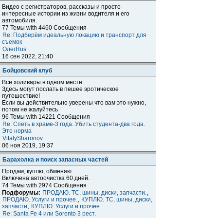
Видео с регистраторов, рассказы и просто
интересные истории из жизни водителя и его
автомобиля.
77 Темы with 4460 Сообщения
Re: Подберём идеальную локацию и транспорт для
съемок
ОлегRus
16 сен 2022, 21:40
Бойцовский клуб
Все холивары в одном месте.
Здесь могут послать в пешее эротическое
путешествие!
Если вы действительно уверены что вам это нужно,
потом не жалуйтесь
96 Темы with 14221 Сообщения
Re: Спеть в храме-3 года. Убить студента-два года.
Это норма
VitalySharonov
06 ноя 2019, 19:37
Барахолка и поиск запасных частей
Продам, куплю, обменяю.
Включена автоочистка 60 дней.
74 Темы with 2974 Сообщения
Подфорумы:
ПРОДАЮ. ТС, шины, диски, запчасти.
,
ПРОДАЮ. Услуги и прочее.
,
КУПЛЮ. ТС, шины, диски,
запчасти
,
КУПЛЮ. Услуги и прочее.
Re: Santa Fe 4 или Sorento 3 рест.