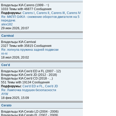
Владельцы KIA Carens (1999 - ~)
1033 Темы with 46877 Сообщения
Подфорумы:
Carens I
,
Carens II
,
Carens III
,
Carens IV
Re: МКПП G4KA - снижение оборотов двигателя на 5
передаче.
alex182
29 июн 2026, 20:07
Carnival
Владельцы KIA Carnival
2327 Темы with 35815 Сообщения
Re: лопнула пружина задней подвески
ni-ni
18 июл 2026, 20:02
Cee'd
Владельцы KIA Cee'd ED и FL (2007 - 12)
Владельцы KIA Cee'd JD (2012 - 2018)
Владельцы KIA Cee'd CD (2018 - ...)
551 Темы with 19134 Сообщения
Подфорумы:
Cee'd ED и FL
,
Cee'd JD
Re: Лампочка подушек безопасности
AYW
18 фев 2025, 15:09
Cerato
Владельцы KIA Cerato LD (2004 - 2006)
Владельцы KIA Cerato FL (2007 - 2009)