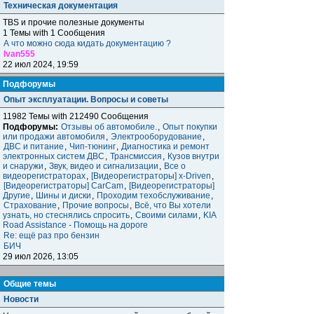
Техническая документация
TBS и прочие полезные документы
1 Темы with 1 Сообщения
А что можно сюда кидать документацию ?
Ivan555
22 июл 2024, 19:59
Подфорумы
Опыт эксплуатации. Вопросы и советы
11982 Темы with 212490 Сообщения
Подфорумы:
Отзывы об автомобиле.
,
Опыт покупки
или продажи автомобиля
,
Электрооборудование
,
ДВС и питание
,
Чип-тюнинг
,
Диагностика и ремонт
электронных систем ДВС
,
Трансмиссия
,
Кузов внутри
и снаружи
,
Звук, видео и сигнализации
,
Все о
видеорегистраторах
,
[Видеорегистраторы] x-Driven
,
[Видеорегистраторы] CarCam
,
[Видеорегистраторы]
Другие
,
Шины и диски
,
Проходим техобслуживание
,
Страхование
,
Прочие вопросы
,
Всё, что Вы хотели
узнать, но стеснялись спросить
,
Своими силами
,
KIA
Road Assistance - Помощь на дороге
Re: ещё раз про бензин
БИЧ
29 июл 2026, 13:05
Общие темы
Новости