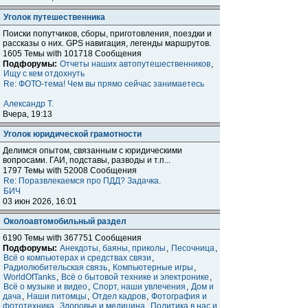
Уголок путешественника
Поиски попутчиков, сборы, приготовления, поездки и
расcказы о них. GPS навигация, легенды маршрутов.
1605 Темы with 101718 Сообщения
Подфорумы:
Отчеты наших автопутешественников
,
Ищу с кем отдохнуть
Re: ФОТО-тема! Чем вы прямо сейчас занимаетесь
Александр Т.
Вчера, 19:13
Уголок юридической грамотности
Делимся опытом, связанным с юридическими
вопросами. ГАИ, подставы, разводы и т.п...
1797 Темы with 52008 Сообщения
Re: Поразвлекаемся про ПДД? Задачка.
БИЧ
03 июн 2026, 16:01
Околоавтомобильный раздел
6190 Темы with 367751 Сообщения
Подфорумы:
Анекдоты, баяны, приколы
,
Песочница
,
Всё о компьютерах и средствах связи
,
Радиолюбительская связь
,
Компьютерные игры
,
WorldOfTanks
,
Всё о бытовой технике и электронике
,
Всё о музыке и видео
,
Спорт, наши увлечения
,
Дом и
дача
,
Наши питомцы
,
Отдел кадров
,
Фотография и
фототехника
,
Здоровье и медицина
,
Политика в нас и