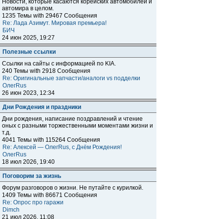
Новости, которые касаются корейских автомобилей и
автомира в целом.
1235 Темы with 29467 Сообщения
Re: Лада Азимут. Мировая премьера!
БИЧ
24 июн 2025, 19:27
Полезные ссылки
Ссылки на сайты с информацией по KIA.
240 Темы with 2918 Сообщения
Re: Оригинальные запчасти/аналоги vs подделки
ОлегRus
26 июн 2023, 12:34
Дни Рождения и праздники
Дни рождения, написание поздравлений и чтение
оных с разными торжественными моментами жизни и
т.д.
4041 Темы with 115264 Сообщения
Re: Алексей — ОлегRus, с Днём Рождения!
ОлегRus
18 июл 2026, 19:40
Поговорим за жизнь
Форум разговоров о жизни. Не путайте с курилкой.
1409 Темы with 86671 Сообщения
Re: Опрос про гаражи
Dimch
21 июл 2026, 11:08