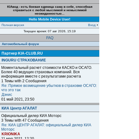
KIAвод - есть боевая единица сама в себе, способная
справиться с любой мыслимой и немыслимой
неожиданностью...
Hello Mobile Device User!
Полная версия
Вход
•
Текущее время: 07 авг 2026, 15:19
FAQ
Автомобильный форум
Партнер KIA-CLUB.RU
INGURU СТРАХОВАНИЕ
Моментальный расчет стоимости КАСКО и ОСАГО.
Более 40 ведущих страховых компаний. Вся
информация вместе с результатами расчета
1 Темы with 2 Сообщения
Re: Прямое возмещение убытков в страховке ОСАГО:
что это так
Дэнис
01 май 2021, 23:50
КИА Центр АГАЛАТ
Официальный дилер КИА Моторс
3 Темы with 47 Сообщения
Re: КИА ЦЕНТР АГАЛАТ: официальный дилер КИА
Моторс
KRIONIKA
11 мар 2021, 12:20