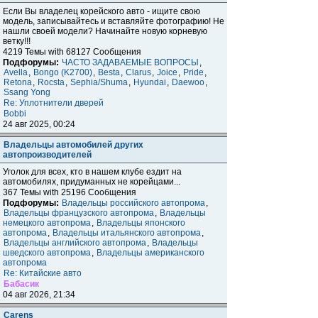
Если Вы владелец корейского авто - ищите свою
модель, записывайтесь и вставляйте фотографию! Не
нашли своей модели? Начинайте новую корневую
ветку!!!
4219 Темы with 68127 Сообщения
Подфорумы:
ЧАСТО ЗАДАВАЕМЫЕ ВОПРОСЫ
,
Avella
,
Bongo (K2700)
,
Besta
,
Clarus
,
Joice
,
Pride
,
Retona
,
Rocsta
,
Sephia/Shuma
,
Hyundai
,
Daewoo
,
Ssang Yong
Re: Уплотнители дверей
Bobbi
24 авг 2025, 00:24
Владельцы автомобилей других
автопроизводителей
Уголок для всех, кто в нашем клубе ездит на
автомобилях, придуманных не корейцами...
367 Темы with 25196 Сообщения
Подфорумы:
Владельцы российского автопрома
,
Владельцы французского автопрома
,
Владельцы
немецкого автопрома
,
Владельцы японского
автопрома
,
Владельцы итальянского автопрома
,
Владельцы английского автопрома
,
Владельцы
шведского автопрома
,
Владельцы американского
автопрома
Re: Китайские авто
Бабасик
04 авг 2026, 21:34
Carens