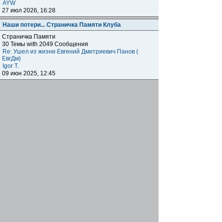
AYW
27 июл 2026, 16:28
Наши потери... Страничка Памяти Клуба
Страничка Памяти
30 Темы with 2049 Сообщения
Re: Ушел из жизни Евгений Дмитриевич Панов (
ЕвгДм)
Igor T.
09 июн 2025, 12:45
Наши клубы внутри клуба
Региональные отделения
Клубные встречи: отчитываемся о прошедших,
объявляем о будущих, общение, насущие вопросы
наших одноклубников по всему миру.
1872 Темы with 179041 Сообщения
Подфорумы:
Московское отделение
,
Наши встречи в
Меге
,
Самарское отделение
,
Питерское отделение
,
Уральское отделение
,
Нижегородское отделение
,
Уфимское отделение
,
Ульяновское отделение
,
Отделение Черноземье РФ
,
Карельское отделение
,
Тульское отделение
,
Тверское отделение
,
Омское
отделение
,
Южное Федеральное отделение
,
Прибайкальское отделение
Re: Москва. Кризис. Рекомендую!!!
ОлегRus
11 июн 2026, 14:47