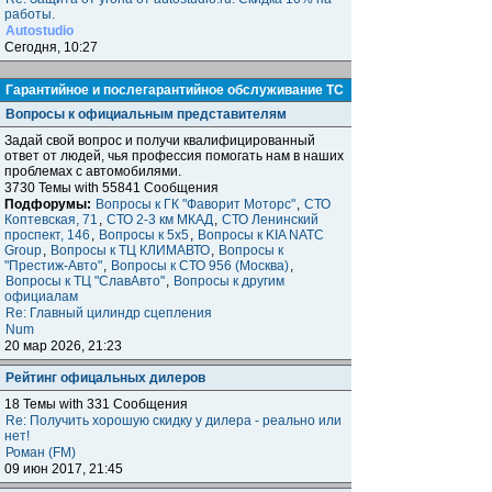
работы.
Autostudio
Сегодня, 10:27
Гарантийное и послегарантийное обслуживание ТС
Вопросы к официальным представителям
Задай свой вопрос и получи квалифицированный
ответ от людей, чья профессия помогать нам в наших
проблемах с автомобилями.
3730 Темы with 55841 Сообщения
Подфорумы:
Вопросы к ГК "Фаворит Моторс"
,
СТО
Коптевская, 71
,
СТО 2-3 км МКАД
,
СТО Ленинский
проспект, 146
,
Вопросы к 5x5
,
Вопросы к KIA NATC
Group
,
Вопросы к ТЦ КЛИМАВТО
,
Вопросы к
"Престиж-Авто"
,
Вопросы к СТО 956 (Москва)
,
Вопросы к ТЦ "СлавАвто"
,
Вопросы к другим
официалам
Re: Главный цилиндр сцепления
Num
20 мар 2026, 21:23
Рейтинг офицальных дилеров
18 Темы with 331 Сообщения
Re: Получить хорошую скидку у дилера - реально или
нет!
Роман (FM)
09 июн 2017, 21:45