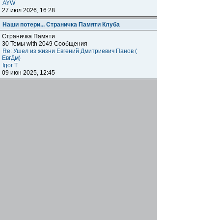
AYW
27 июл 2026, 16:28
Наши потери... Страничка Памяти Клуба
Страничка Памяти
30 Темы with 2049 Сообщения
Re: Ушел из жизни Евгений Дмитриевич Панов (
ЕвгДм)
Igor T.
09 июн 2025, 12:45
Наши клубы внутри клуба
Региональные отделения
Клубные встречи: отчитываемся о прошедших,
объявляем о будущих, общение, насущие вопросы
наших одноклубников по всему миру.
1872 Темы with 179041 Сообщения
Подфорумы:
Московское отделение
,
Наши встречи в
Меге
,
Самарское отделение
,
Питерское отделение
,
Уральское отделение
,
Нижегородское отделение
,
Уфимское отделение
,
Ульяновское отделение
,
Отделение Черноземье РФ
,
Карельское отделение
,
Тульское отделение
,
Тверское отделение
,
Омское
отделение
,
Южное Федеральное отделение
,
Прибайкальское отделение
Re: Москва. Кризис. Рекомендую!!!
ОлегRus
11 июн 2026, 14:47