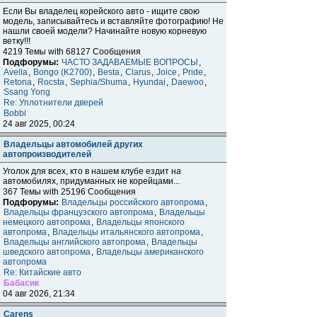
Если Вы владелец корейского авто - ищите свою
модель, записывайтесь и вставляйте фотографию! Не
нашли своей модели? Начинайте новую корневую
ветку!!!
4219 Темы with 68127 Сообщения
Подфорумы:
ЧАСТО ЗАДАВАЕМЫЕ ВОПРОСЫ
,
Avella
,
Bongo (K2700)
,
Besta
,
Clarus
,
Joice
,
Pride
,
Retona
,
Rocsta
,
Sephia/Shuma
,
Hyundai
,
Daewoo
,
Ssang Yong
Re: Уплотнители дверей
Bobbi
24 авг 2025, 00:24
Владельцы автомобилей других
автопроизводителей
Уголок для всех, кто в нашем клубе ездит на
автомобилях, придуманных не корейцами...
367 Темы with 25196 Сообщения
Подфорумы:
Владельцы российского автопрома
,
Владельцы французского автопрома
,
Владельцы
немецкого автопрома
,
Владельцы японского
автопрома
,
Владельцы итальянского автопрома
,
Владельцы английского автопрома
,
Владельцы
шведского автопрома
,
Владельцы американского
автопрома
Re: Китайские авто
Бабасик
04 авг 2026, 21:34
Carens