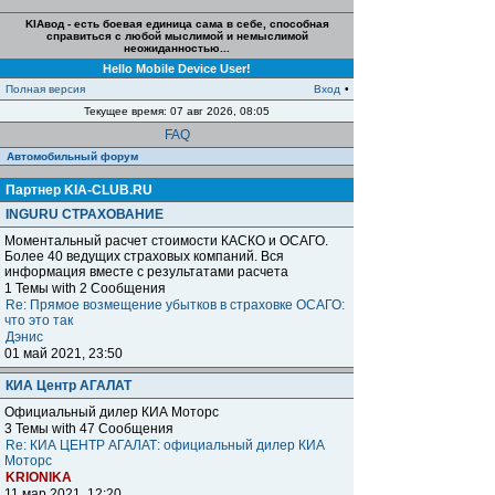
KIAвод - есть боевая единица сама в себе, способная
справиться с любой мыслимой и немыслимой
неожиданностью...
Hello Mobile Device User!
Полная версия
Вход
•
Текущее время: 07 авг 2026, 08:05
FAQ
Автомобильный форум
Партнер KIA-CLUB.RU
INGURU СТРАХОВАНИЕ
Моментальный расчет стоимости КАСКО и ОСАГО.
Более 40 ведущих страховых компаний. Вся
информация вместе с результатами расчета
1 Темы with 2 Сообщения
Re: Прямое возмещение убытков в страховке ОСАГО:
что это так
Дэнис
01 май 2021, 23:50
КИА Центр АГАЛАТ
Официальный дилер КИА Моторс
3 Темы with 47 Сообщения
Re: КИА ЦЕНТР АГАЛАТ: официальный дилер КИА
Моторс
KRIONIKA
11 мар 2021, 12:20