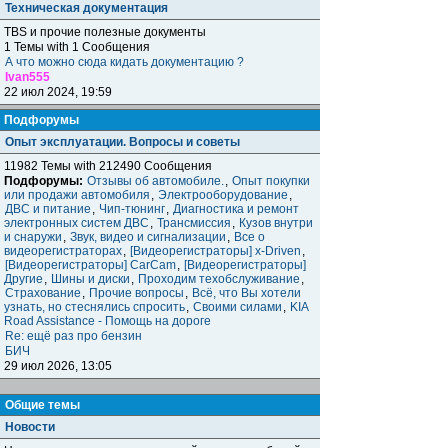
Техническая документация
TBS и прочие полезные документы
1 Темы with 1 Сообщения
А что можно сюда кидать документацию ?
Ivan555
22 июл 2024, 19:59
Подфорумы
Опыт эксплуатации. Вопросы и советы
11982 Темы with 212490 Сообщения
Подфорумы:
Отзывы об автомобиле.
,
Опыт покупки
или продажи автомобиля
,
Электрооборудование
,
ДВС и питание
,
Чип-тюнинг
,
Диагностика и ремонт
электронных систем ДВС
,
Трансмиссия
,
Кузов внутри
и снаружи
,
Звук, видео и сигнализации
,
Все о
видеорегистраторах
,
[Видеорегистраторы] x-Driven
,
[Видеорегистраторы] CarCam
,
[Видеорегистраторы]
Другие
,
Шины и диски
,
Проходим техобслуживание
,
Страхование
,
Прочие вопросы
,
Всё, что Вы хотели
узнать, но стеснялись спросить
,
Своими силами
,
KIA
Road Assistance - Помощь на дороге
Re: ещё раз про бензин
БИЧ
29 июл 2026, 13:05
Общие темы
Новости