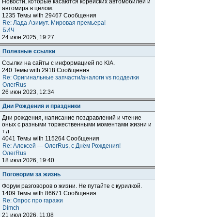
Новости, которые касаются корейских автомобилей и
автомира в целом.
1235 Темы with 29467 Сообщения
Re: Лада Азимут. Мировая премьера!
БИЧ
24 июн 2025, 19:27
Полезные ссылки
Ссылки на сайты с информацией по KIA.
240 Темы with 2918 Сообщения
Re: Оригинальные запчасти/аналоги vs подделки
ОлегRus
26 июн 2023, 12:34
Дни Рождения и праздники
Дни рождения, написание поздравлений и чтение
оных с разными торжественными моментами жизни и
т.д.
4041 Темы with 115264 Сообщения
Re: Алексей — ОлегRus, с Днём Рождения!
ОлегRus
18 июл 2026, 19:40
Поговорим за жизнь
Форум разговоров о жизни. Не путайте с курилкой.
1409 Темы with 86671 Сообщения
Re: Опрос про гаражи
Dimch
21 июл 2026, 11:08