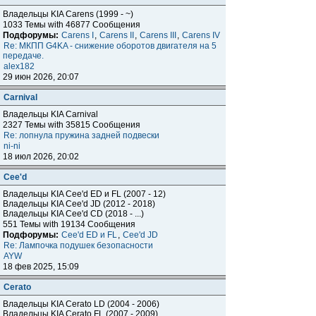
Владельцы KIA Carens (1999 - ~)
1033 Темы with 46877 Сообщения
Подфорумы:
Carens I
,
Carens II
,
Carens III
,
Carens IV
Re: МКПП G4KA - снижение оборотов двигателя на 5
передаче.
alex182
29 июн 2026, 20:07
Carnival
Владельцы KIA Carnival
2327 Темы with 35815 Сообщения
Re: лопнула пружина задней подвески
ni-ni
18 июл 2026, 20:02
Cee'd
Владельцы KIA Cee'd ED и FL (2007 - 12)
Владельцы KIA Cee'd JD (2012 - 2018)
Владельцы KIA Cee'd CD (2018 - ...)
551 Темы with 19134 Сообщения
Подфорумы:
Cee'd ED и FL
,
Cee'd JD
Re: Лампочка подушек безопасности
AYW
18 фев 2025, 15:09
Cerato
Владельцы KIA Cerato LD (2004 - 2006)
Владельцы KIA Cerato FL (2007 - 2009)