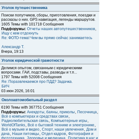
Уголок путешественника
Поиски попутчиков, сборы, приготовления, поездки и
расcказы о них. GPS навигация, легенды маршрутов.
1605 Темы with 101718 Сообщения
Подфорумы:
Отчеты наших автопутешественников
,
Ищу с кем отдохнуть
Re: ФОТО-тема! Чем вы прямо сейчас занимаетесь
Александр Т.
Вчера, 19:13
Уголок юридической грамотности
Делимся опытом, связанным с юридическими
вопросами. ГАИ, подставы, разводы и т.п...
1797 Темы with 52008 Сообщения
Re: Поразвлекаемся про ПДД? Задачка.
БИЧ
03 июн 2026, 16:01
Околоавтомобильный раздел
6190 Темы with 367751 Сообщения
Подфорумы:
Анекдоты, баяны, приколы
,
Песочница
,
Всё о компьютерах и средствах связи
,
Радиолюбительская связь
,
Компьютерные игры
,
WorldOfTanks
,
Всё о бытовой технике и электронике
,
Всё о музыке и видео
,
Спорт, наши увлечения
,
Дом и
дача
,
Наши питомцы
,
Отдел кадров
,
Фотография и
фототехника
,
Здоровье и медицина
,
Политика в нас и