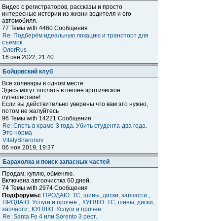
Видео с регистраторов, рассказы и просто
интересные истории из жизни водителя и его
автомобиля.
77 Темы with 4460 Сообщения
Re: Подберём идеальную локацию и транспорт для
съемок
ОлегRus
16 сен 2022, 21:40
Бойцовский клуб
Все холивары в одном месте.
Здесь могут послать в пешее эротическое
путешествие!
Если вы действительно уверены что вам это нужно,
потом не жалуйтесь
96 Темы with 14221 Сообщения
Re: Спеть в храме-3 года. Убить студента-два года.
Это норма
VitalySharonov
06 ноя 2019, 19:37
Барахолка и поиск запасных частей
Продам, куплю, обменяю.
Включена автоочистка 60 дней.
74 Темы with 2974 Сообщения
Подфорумы:
ПРОДАЮ. ТС, шины, диски, запчасти.
,
ПРОДАЮ. Услуги и прочее.
,
КУПЛЮ. ТС, шины, диски,
запчасти
,
КУПЛЮ. Услуги и прочее.
Re: Santa Fe 4 или Sorento 3 рест.