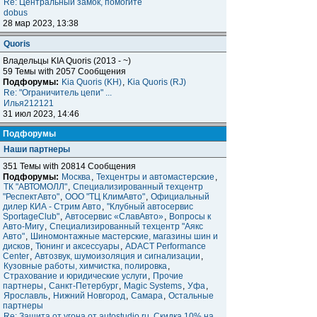
Re: Центральный замок, помогите
dobus
28 мар 2023, 13:38
Quoris
Владельцы KIA Quoris (2013 - ~)
59 Темы with 2057 Сообщения
Подфорумы:
Kia Quoris (KH)
,
Kia Quoris (RJ)
Re: "Ограничитель цепи" ...
Илья212121
31 июл 2023, 14:46
Подфорумы
Наши партнеры
351 Темы with 20814 Сообщения
Подфорумы:
Москва
,
Техцентры и автомастерские
,
ТК "АВТОМОЛЛ"
,
Специализированный техцентр
"РеспектАвто"
,
ООО "ТЦ КлимАвто"
,
Официальный
дилер КИА - Стрим Авто
,
"Клубный автосервис
SportageClub"
,
Автосервис «СлавАвто»
,
Вопросы к
Авто-Мигу
,
Специализированный техцентр "Аякс
Авто"
,
Шиномонтажные мастерские, магазины шин и
дисков
,
Тюнинг и аксессуары
,
ADACT Performance
Center
,
Автозвук, шумоизоляция и сигнализации
,
Кузовные работы, химчистка, полировка
,
Страхование и юридические услуги
,
Прочие
партнеры
,
Санкт-Петербург
,
Magic Systems
,
Уфа
,
Ярославль
,
Нижний Новгород
,
Самара
,
Остальные
партнеры
Re: Защита от угона от autostudio.ru. Скидка 10% на