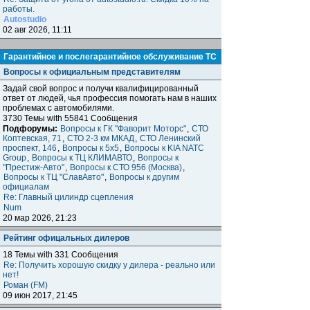
работы.
Autostudio
02 авг 2026, 11:11
Гарантийное и послегарантийное обслуживание ТС
Вопросы к официальным представителям
Задай свой вопрос и получи квалифицированный
ответ от людей, чья профессия помогать нам в наших
проблемах с автомобилями.
3730 Темы with 55841 Сообщения
Подфорумы:
Вопросы к ГК "Фаворит Моторс"
,
СТО
Коптевская, 71
,
СТО 2-3 км МКАД
,
СТО Ленинский
проспект, 146
,
Вопросы к 5x5
,
Вопросы к KIA NATC
Group
,
Вопросы к ТЦ КЛИМАВТО
,
Вопросы к
"Престиж-Авто"
,
Вопросы к СТО 956 (Москва)
,
Вопросы к ТЦ "СлавАвто"
,
Вопросы к другим
официалам
Re: Главный цилиндр сцепления
Num
20 мар 2026, 21:23
Рейтинг офицальных дилеров
18 Темы with 331 Сообщения
Re: Получить хорошую скидку у дилера - реально или
нет!
Роман (FM)
09 июн 2017, 21:45