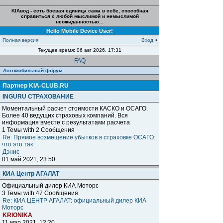
KIAвод - есть боевая единица сама в себе, способная
справиться с любой мыслимой и немыслимой
неожиданностью...
Hello Mobile Device User!
Полная версия
Вход
•
Текущее время: 06 авг 2026, 17:31
FAQ
Автомобильный форум
Партнер KIA-CLUB.RU
INGURU СТРАХОВАНИЕ
Моментальный расчет стоимости КАСКО и ОСАГО.
Более 40 ведущих страховых компаний. Вся
информация вместе с результатами расчета
1 Темы with 2 Сообщения
Re: Прямое возмещение убытков в страховке ОСАГО:
что это так
Дэнис
01 май 2021, 23:50
КИА Центр АГАЛАТ
Официальный дилер КИА Моторс
3 Темы with 47 Сообщения
Re: КИА ЦЕНТР АГАЛАТ: официальный дилер КИА
Моторс
KRIONIKA
11 мар 2021, 12:20