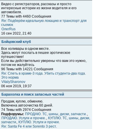
Видео с регистраторов, рассказы и просто
интересные истории из жизни водителя и его
автомобиля.
77 Темы with 4460 Сообщения
Re: Подберём идеальную локацию и транспорт для
съемок
ОлегRus
16 сен 2022, 21:40
Бойцовский клуб
Все холивары в одном месте.
Здесь могут послать в пешее эротическое
путешествие!
Если вы действительно уверены что вам это нужно,
потом не жалуйтесь
96 Темы with 14221 Сообщения
Re: Спеть в храме-3 года. Убить студента-два года.
Это норма
VitalySharonov
06 ноя 2019, 19:37
Барахолка и поиск запасных частей
Продам, куплю, обменяю.
Включена автоочистка 60 дней.
74 Темы with 2974 Сообщения
Подфорумы:
ПРОДАЮ. ТС, шины, диски, запчасти.
,
ПРОДАЮ. Услуги и прочее.
,
КУПЛЮ. ТС, шины, диски,
запчасти
,
КУПЛЮ. Услуги и прочее.
Re: Santa Fe 4 или Sorento 3 рест.