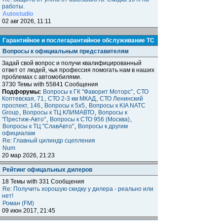
работы.
Autostudio
02 авг 2026, 11:11
Гарантийное и послегарантийное обслуживание ТС
Вопросы к официальным представителям
Задай свой вопрос и получи квалифицированный
ответ от людей, чья профессия помогать нам в наших
проблемах с автомобилями.
3730 Темы with 55841 Сообщения
Подфорумы:
Вопросы к ГК "Фаворит Моторс"
,
СТО
Коптевская, 71
,
СТО 2-3 км МКАД
,
СТО Ленинский
проспект, 146
,
Вопросы к 5x5
,
Вопросы к KIA NATC
Group
,
Вопросы к ТЦ КЛИМАВТО
,
Вопросы к
"Престиж-Авто"
,
Вопросы к СТО 956 (Москва)
,
Вопросы к ТЦ "СлавАвто"
,
Вопросы к другим
официалам
Re: Главный цилиндр сцепления
Num
20 мар 2026, 21:23
Рейтинг офицальных дилеров
18 Темы with 331 Сообщения
Re: Получить хорошую скидку у дилера - реально или
нет!
Роман (FM)
09 июн 2017, 21:45