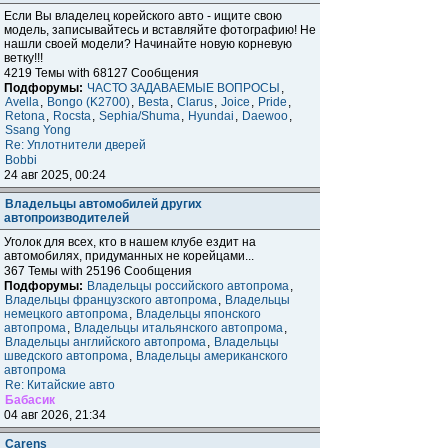
Если Вы владелец корейского авто - ищите свою
модель, записывайтесь и вставляйте фотографию! Не
нашли своей модели? Начинайте новую корневую
ветку!!!
4219 Темы with 68127 Сообщения
Подфорумы:
ЧАСТО ЗАДАВАЕМЫЕ ВОПРОСЫ
,
Avella
,
Bongo (K2700)
,
Besta
,
Clarus
,
Joice
,
Pride
,
Retona
,
Rocsta
,
Sephia/Shuma
,
Hyundai
,
Daewoo
,
Ssang Yong
Re: Уплотнители дверей
Bobbi
24 авг 2025, 00:24
Владельцы автомобилей других
автопроизводителей
Уголок для всех, кто в нашем клубе ездит на
автомобилях, придуманных не корейцами...
367 Темы with 25196 Сообщения
Подфорумы:
Владельцы российского автопрома
,
Владельцы французского автопрома
,
Владельцы
немецкого автопрома
,
Владельцы японского
автопрома
,
Владельцы итальянского автопрома
,
Владельцы английского автопрома
,
Владельцы
шведского автопрома
,
Владельцы американского
автопрома
Re: Китайские авто
Бабасик
04 авг 2026, 21:34
Carens