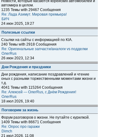
Новости, которые касаются корейских автомобилей и
автомира в целом.
1235 Темы with 29467 Сообщения
Re: Лада Азимут. Мировая премьера!
БИЧ
24 июн 2025, 19:27
Полезные ссылки
Ссылки на сайты с информацией по KIA.
240 Темы with 2918 Сообщения
Re: Оригинальные запчасти/аналоги vs подделки
ОлегRus
26 июн 2023, 12:34
Дни Рождения и праздники
Дни рождения, написание поздравлений и чтение
оных с разными торжественными моментами жизни и
т.д.
4041 Темы with 115264 Сообщения
Re: Алексей — ОлегRus, с Днём Рождения!
ОлегRus
18 июл 2026, 19:40
Поговорим за жизнь
Форум разговоров о жизни. Не путайте с курилкой.
1409 Темы with 86671 Сообщения
Re: Опрос про гаражи
Dimch
21 июл 2026, 11:08