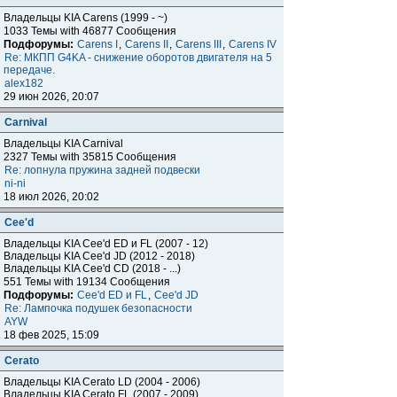
Владельцы KIA Carens (1999 - ~)
1033 Темы with 46877 Сообщения
Подфорумы:
Carens I
,
Carens II
,
Carens III
,
Carens IV
Re: МКПП G4KA - снижение оборотов двигателя на 5
передаче.
alex182
29 июн 2026, 20:07
Carnival
Владельцы KIA Carnival
2327 Темы with 35815 Сообщения
Re: лопнула пружина задней подвески
ni-ni
18 июл 2026, 20:02
Cee'd
Владельцы KIA Cee'd ED и FL (2007 - 12)
Владельцы KIA Cee'd JD (2012 - 2018)
Владельцы KIA Cee'd CD (2018 - ...)
551 Темы with 19134 Сообщения
Подфорумы:
Cee'd ED и FL
,
Cee'd JD
Re: Лампочка подушек безопасности
AYW
18 фев 2025, 15:09
Cerato
Владельцы KIA Cerato LD (2004 - 2006)
Владельцы KIA Cerato FL (2007 - 2009)