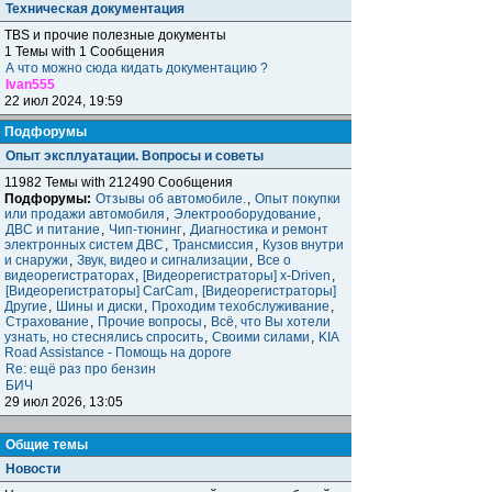
Техническая документация
TBS и прочие полезные документы
1 Темы with 1 Сообщения
А что можно сюда кидать документацию ?
Ivan555
22 июл 2024, 19:59
Подфорумы
Опыт эксплуатации. Вопросы и советы
11982 Темы with 212490 Сообщения
Подфорумы:
Отзывы об автомобиле.
,
Опыт покупки
или продажи автомобиля
,
Электрооборудование
,
ДВС и питание
,
Чип-тюнинг
,
Диагностика и ремонт
электронных систем ДВС
,
Трансмиссия
,
Кузов внутри
и снаружи
,
Звук, видео и сигнализации
,
Все о
видеорегистраторах
,
[Видеорегистраторы] x-Driven
,
[Видеорегистраторы] CarCam
,
[Видеорегистраторы]
Другие
,
Шины и диски
,
Проходим техобслуживание
,
Страхование
,
Прочие вопросы
,
Всё, что Вы хотели
узнать, но стеснялись спросить
,
Своими силами
,
KIA
Road Assistance - Помощь на дороге
Re: ещё раз про бензин
БИЧ
29 июл 2026, 13:05
Общие темы
Новости