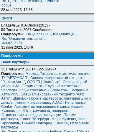
Re: Центральный замок, помогите
dobus
28 мар 2023, 13:38
Quoris
Владельцы KIA Quoris (2013 - ~)
59 Темы with 2057 Сообщения
Подфорумы:
Kia Quoris (KH)
,
Kia Quoris (RJ)
Re: "Ограничитель цепи" ...
Илья212121
31 июл 2023, 14:46
Подфорумы
Наши партнеры
351 Темы with 20814 Сообщения
Подфорумы:
Москва
,
Техцентры и автомастерские
,
ТК "АВТОМОЛЛ"
,
Специализированный техцентр
"РеспектАвто"
,
ООО "ТЦ КлимАвто"
,
Официальный
дилер КИА - Стрим Авто
,
"Клубный автосервис
SportageClub"
,
Автосервис «СлавАвто»
,
Вопросы к
Авто-Мигу
,
Специализированный техцентр "Аякс
Авто"
,
Шиномонтажные мастерские, магазины шин и
дисков
,
Тюнинг и аксессуары
,
ADACT Performance
Center
,
Автозвук, шумоизоляция и сигнализации
,
Кузовные работы, химчистка, полировка
,
Страхование и юридические услуги
,
Прочие
партнеры
,
Санкт-Петербург
,
Magic Systems
,
Уфа
,
Ярославль
,
Нижний Новгород
,
Самара
,
Остальные
партнеры
Re: Защита от угона от autostudio.ru. Скидка 10% на