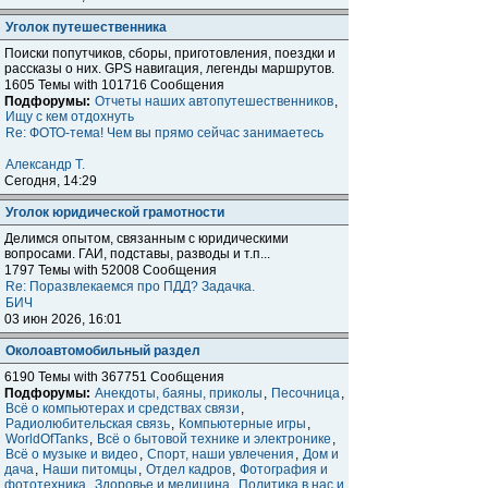
Уголок путешественника
Поиски попутчиков, сборы, приготовления, поездки и
расcказы о них. GPS навигация, легенды маршрутов.
1605 Темы with 101716 Сообщения
Подфорумы:
Отчеты наших автопутешественников
,
Ищу с кем отдохнуть
Re: ФОТО-тема! Чем вы прямо сейчас занимаетесь
Александр Т.
Сегодня, 14:29
Уголок юридической грамотности
Делимся опытом, связанным с юридическими
вопросами. ГАИ, подставы, разводы и т.п...
1797 Темы with 52008 Сообщения
Re: Поразвлекаемся про ПДД? Задачка.
БИЧ
03 июн 2026, 16:01
Околоавтомобильный раздел
6190 Темы with 367751 Сообщения
Подфорумы:
Анекдоты, баяны, приколы
,
Песочница
,
Всё о компьютерах и средствах связи
,
Радиолюбительская связь
,
Компьютерные игры
,
WorldOfTanks
,
Всё о бытовой технике и электронике
,
Всё о музыке и видео
,
Спорт, наши увлечения
,
Дом и
дача
,
Наши питомцы
,
Отдел кадров
,
Фотография и
фототехника
,
Здоровье и медицина
,
Политика в нас и