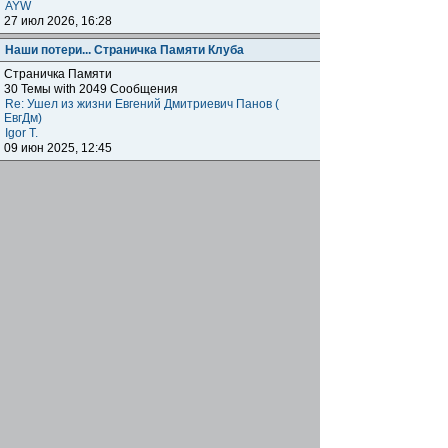
AYW
27 июл 2026, 16:28
Наши потери... Страничка Памяти Клуба
Страничка Памяти
30 Темы with 2049 Сообщения
Re: Ушел из жизни Евгений Дмитриевич Панов (
ЕвгДм)
Igor T.
09 июн 2025, 12:45
Наши клубы внутри клуба
Региональные отделения
Клубные встречи: отчитываемся о прошедших,
объявляем о будущих, общение, насущие вопросы
наших одноклубников по всему миру.
1872 Темы with 179041 Сообщения
Подфорумы:
Московское отделение
,
Наши встречи в
Меге
,
Самарское отделение
,
Питерское отделение
,
Уральское отделение
,
Нижегородское отделение
,
Уфимское отделение
,
Ульяновское отделение
,
Отделение Черноземье РФ
,
Карельское отделение
,
Тульское отделение
,
Тверское отделение
,
Омское
отделение
,
Южное Федеральное отделение
,
Прибайкальское отделение
Re: Москва. Кризис. Рекомендую!!!
ОлегRus
11 июн 2026, 14:47