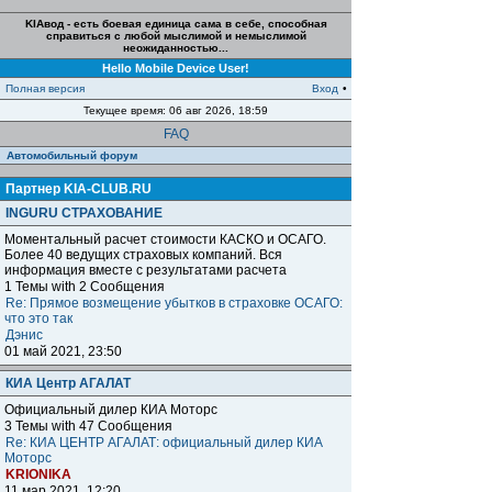
KIAвод - есть боевая единица сама в себе, способная
справиться с любой мыслимой и немыслимой
неожиданностью...
Hello Mobile Device User!
Полная версия
Вход
•
Текущее время: 06 авг 2026, 18:59
FAQ
Автомобильный форум
Партнер KIA-CLUB.RU
INGURU СТРАХОВАНИЕ
Моментальный расчет стоимости КАСКО и ОСАГО.
Более 40 ведущих страховых компаний. Вся
информация вместе с результатами расчета
1 Темы with 2 Сообщения
Re: Прямое возмещение убытков в страховке ОСАГО:
что это так
Дэнис
01 май 2021, 23:50
КИА Центр АГАЛАТ
Официальный дилер КИА Моторс
3 Темы with 47 Сообщения
Re: КИА ЦЕНТР АГАЛАТ: официальный дилер КИА
Моторс
KRIONIKA
11 мар 2021, 12:20