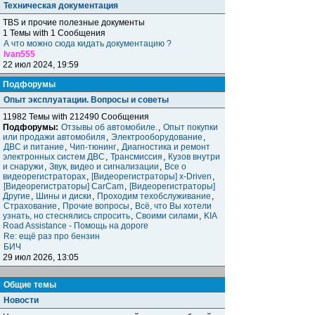
Техническая документация
TBS и прочие полезные документы
1 Темы with 1 Сообщения
А что можно сюда кидать документацию ?
Ivan555
22 июл 2024, 19:59
Подфорумы
Опыт эксплуатации. Вопросы и советы
11982 Темы with 212490 Сообщения
Подфорумы:
Отзывы об автомобиле.
,
Опыт покупки
или продажи автомобиля
,
Электрооборудование
,
ДВС и питание
,
Чип-тюнинг
,
Диагностика и ремонт
электронных систем ДВС
,
Трансмиссия
,
Кузов внутри
и снаружи
,
Звук, видео и сигнализации
,
Все о
видеорегистраторах
,
[Видеорегистраторы] x-Driven
,
[Видеорегистраторы] CarCam
,
[Видеорегистраторы]
Другие
,
Шины и диски
,
Проходим техобслуживание
,
Страхование
,
Прочие вопросы
,
Всё, что Вы хотели
узнать, но стеснялись спросить
,
Своими силами
,
KIA
Road Assistance - Помощь на дороге
Re: ещё раз про бензин
БИЧ
29 июл 2026, 13:05
Общие темы
Новости