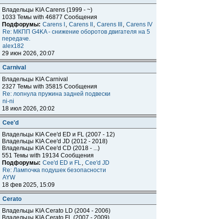
Владельцы KIA Carens (1999 - ~)
1033 Темы with 46877 Сообщения
Подфорумы:
Carens I
,
Carens II
,
Carens III
,
Carens IV
Re: МКПП G4KA - снижение оборотов двигателя на 5
передаче.
alex182
29 июн 2026, 20:07
Carnival
Владельцы KIA Carnival
2327 Темы with 35815 Сообщения
Re: лопнула пружина задней подвески
ni-ni
18 июл 2026, 20:02
Cee'd
Владельцы KIA Cee'd ED и FL (2007 - 12)
Владельцы KIA Cee'd JD (2012 - 2018)
Владельцы KIA Cee'd CD (2018 - ...)
551 Темы with 19134 Сообщения
Подфорумы:
Cee'd ED и FL
,
Cee'd JD
Re: Лампочка подушек безопасности
AYW
18 фев 2025, 15:09
Cerato
Владельцы KIA Cerato LD (2004 - 2006)
Владельцы KIA Cerato FL (2007 - 2009)