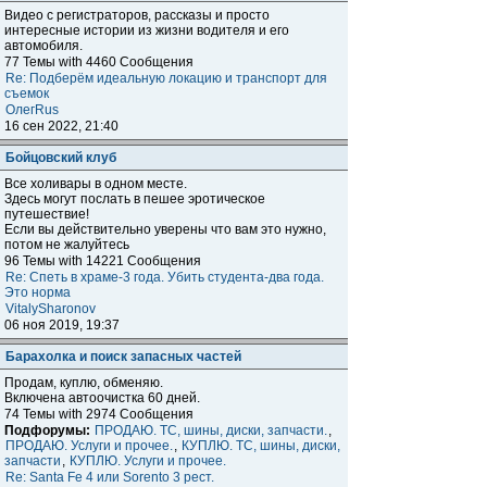
Видео с регистраторов, рассказы и просто
интересные истории из жизни водителя и его
автомобиля.
77 Темы with 4460 Сообщения
Re: Подберём идеальную локацию и транспорт для
съемок
ОлегRus
16 сен 2022, 21:40
Бойцовский клуб
Все холивары в одном месте.
Здесь могут послать в пешее эротическое
путешествие!
Если вы действительно уверены что вам это нужно,
потом не жалуйтесь
96 Темы with 14221 Сообщения
Re: Спеть в храме-3 года. Убить студента-два года.
Это норма
VitalySharonov
06 ноя 2019, 19:37
Барахолка и поиск запасных частей
Продам, куплю, обменяю.
Включена автоочистка 60 дней.
74 Темы with 2974 Сообщения
Подфорумы:
ПРОДАЮ. ТС, шины, диски, запчасти.
,
ПРОДАЮ. Услуги и прочее.
,
КУПЛЮ. ТС, шины, диски,
запчасти
,
КУПЛЮ. Услуги и прочее.
Re: Santa Fe 4 или Sorento 3 рест.