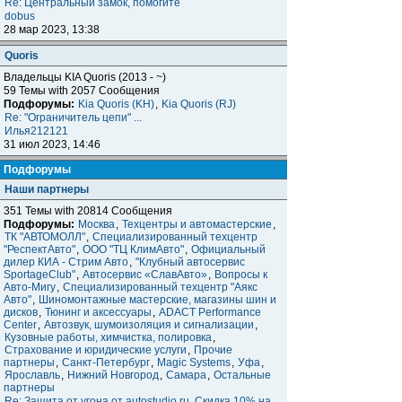
Re: Центральный замок, помогите
dobus
28 мар 2023, 13:38
Quoris
Владельцы KIA Quoris (2013 - ~)
59 Темы with 2057 Сообщения
Подфорумы:
Kia Quoris (KH)
,
Kia Quoris (RJ)
Re: "Ограничитель цепи" ...
Илья212121
31 июл 2023, 14:46
Подфорумы
Наши партнеры
351 Темы with 20814 Сообщения
Подфорумы:
Москва
,
Техцентры и автомастерские
,
ТК "АВТОМОЛЛ"
,
Специализированный техцентр
"РеспектАвто"
,
ООО "ТЦ КлимАвто"
,
Официальный
дилер КИА - Стрим Авто
,
"Клубный автосервис
SportageClub"
,
Автосервис «СлавАвто»
,
Вопросы к
Авто-Мигу
,
Специализированный техцентр "Аякс
Авто"
,
Шиномонтажные мастерские, магазины шин и
дисков
,
Тюнинг и аксессуары
,
ADACT Performance
Center
,
Автозвук, шумоизоляция и сигнализации
,
Кузовные работы, химчистка, полировка
,
Страхование и юридические услуги
,
Прочие
партнеры
,
Санкт-Петербург
,
Magic Systems
,
Уфа
,
Ярославль
,
Нижний Новгород
,
Самара
,
Остальные
партнеры
Re: Защита от угона от autostudio.ru. Скидка 10% на