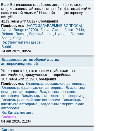
Если Вы владелец корейского авто - ищите свою
модель, записывайтесь и вставляйте фотографию! Не
нашли своей модели? Начинайте новую корневую
ветку!!!
4219 Темы with 68127 Сообщения
Подфорумы:
ЧАСТО ЗАДАВАЕМЫЕ ВОПРОСЫ
,
Avella
,
Bongo (K2700)
,
Besta
,
Clarus
,
Joice
,
Pride
,
Retona
,
Rocsta
,
Sephia/Shuma
,
Hyundai
,
Daewoo
,
Ssang Yong
Re: Уплотнители дверей
Bobbi
24 авг 2025, 00:24
Владельцы автомобилей других
автопроизводителей
Уголок для всех, кто в нашем клубе ездит на
автомобилях, придуманных не корейцами...
367 Темы with 25196 Сообщения
Подфорумы:
Владельцы российского автопрома
,
Владельцы французского автопрома
,
Владельцы
немецкого автопрома
,
Владельцы японского
автопрома
,
Владельцы итальянского автопрома
,
Владельцы английского автопрома
,
Владельцы
шведского автопрома
,
Владельцы американского
автопрома
Re: Китайские авто
Бабасик
04 авг 2026, 21:34
Carens