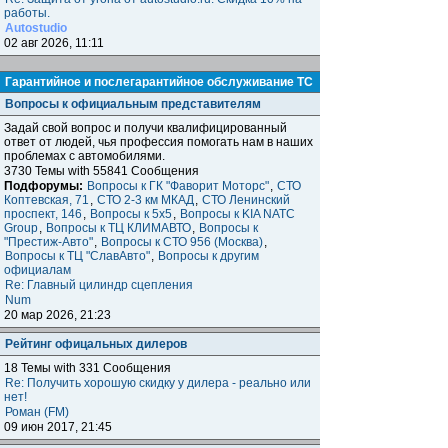
работы.
Autostudio
02 авг 2026, 11:11
Гарантийное и послегарантийное обслуживание ТС
Вопросы к официальным представителям
Задай свой вопрос и получи квалифицированный
ответ от людей, чья профессия помогать нам в наших
проблемах с автомобилями.
3730 Темы with 55841 Сообщения
Подфорумы:
Вопросы к ГК "Фаворит Моторс"
,
СТО
Коптевская, 71
,
СТО 2-3 км МКАД
,
СТО Ленинский
проспект, 146
,
Вопросы к 5x5
,
Вопросы к KIA NATC
Group
,
Вопросы к ТЦ КЛИМАВТО
,
Вопросы к
"Престиж-Авто"
,
Вопросы к СТО 956 (Москва)
,
Вопросы к ТЦ "СлавАвто"
,
Вопросы к другим
официалам
Re: Главный цилиндр сцепления
Num
20 мар 2026, 21:23
Рейтинг офицальных дилеров
18 Темы with 331 Сообщения
Re: Получить хорошую скидку у дилера - реально или
нет!
Роман (FM)
09 июн 2017, 21:45