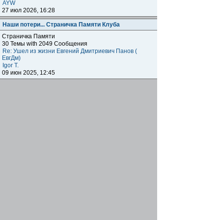
AYW
27 июл 2026, 16:28
Наши потери... Страничка Памяти Клуба
Страничка Памяти
30 Темы with 2049 Сообщения
Re: Ушел из жизни Евгений Дмитриевич Панов (
ЕвгДм)
Igor T.
09 июн 2025, 12:45
Наши клубы внутри клуба
Региональные отделения
Клубные встречи: отчитываемся о прошедших,
объявляем о будущих, общение, насущие вопросы
наших одноклубников по всему миру.
1872 Темы with 179041 Сообщения
Подфорумы:
Московское отделение
,
Наши встречи в
Меге
,
Самарское отделение
,
Питерское отделение
,
Уральское отделение
,
Нижегородское отделение
,
Уфимское отделение
,
Ульяновское отделение
,
Отделение Черноземье РФ
,
Карельское отделение
,
Тульское отделение
,
Тверское отделение
,
Омское
отделение
,
Южное Федеральное отделение
,
Прибайкальское отделение
Re: Москва. Кризис. Рекомендую!!!
ОлегRus
11 июн 2026, 14:47