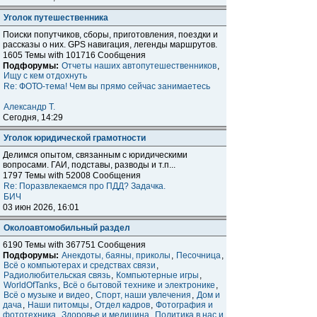
Уголок путешественника
Поиски попутчиков, сборы, приготовления, поездки и
расcказы о них. GPS навигация, легенды маршрутов.
1605 Темы with 101716 Сообщения
Подфорумы:
Отчеты наших автопутешественников
,
Ищу с кем отдохнуть
Re: ФОТО-тема! Чем вы прямо сейчас занимаетесь
Александр Т.
Сегодня, 14:29
Уголок юридической грамотности
Делимся опытом, связанным с юридическими
вопросами. ГАИ, подставы, разводы и т.п...
1797 Темы with 52008 Сообщения
Re: Поразвлекаемся про ПДД? Задачка.
БИЧ
03 июн 2026, 16:01
Околоавтомобильный раздел
6190 Темы with 367751 Сообщения
Подфорумы:
Анекдоты, баяны, приколы
,
Песочница
,
Всё о компьютерах и средствах связи
,
Радиолюбительская связь
,
Компьютерные игры
,
WorldOfTanks
,
Всё о бытовой технике и электронике
,
Всё о музыке и видео
,
Спорт, наши увлечения
,
Дом и
дача
,
Наши питомцы
,
Отдел кадров
,
Фотография и
фототехника
,
Здоровье и медицина
,
Политика в нас и