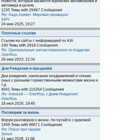
Новости, которые касаются корейских автомобилей и
автомира в целом.
1235 Темы with 29467 Сообщения
Re: Лада Азимут. Мировая премьера!
БИЧ
24 июн 2025, 19:27
Полезные ссылки
Ссылки на сайты с информацией по KIA.
240 Темы with 2918 Сообщения
Re: Оригинальные запчасти/аналоги vs подделки
ОлегRus
26 июн 2023, 12:34
Дни Рождения и праздники
Дни рождения, написание поздравлений и чтение
оных с разными торжественными моментами жизни и
т.д.
4041 Темы with 115264 Сообщения
Re: Алексей — ОлегRus, с Днём Рождения!
ОлегRus
18 июл 2026, 19:40
Поговорим за жизнь
Форум разговоров о жизни. Не путайте с курилкой.
1409 Темы with 86671 Сообщения
Re: Опрос про гаражи
Dimch
21 июл 2026, 11:08