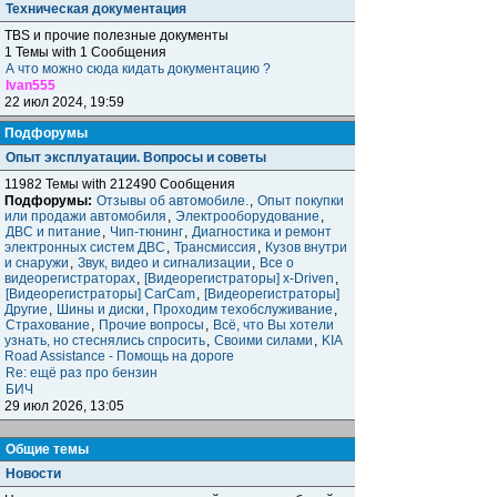
Техническая документация
TBS и прочие полезные документы
1 Темы with 1 Сообщения
А что можно сюда кидать документацию ?
Ivan555
22 июл 2024, 19:59
Подфорумы
Опыт эксплуатации. Вопросы и советы
11982 Темы with 212490 Сообщения
Подфорумы:
Отзывы об автомобиле.
,
Опыт покупки
или продажи автомобиля
,
Электрооборудование
,
ДВС и питание
,
Чип-тюнинг
,
Диагностика и ремонт
электронных систем ДВС
,
Трансмиссия
,
Кузов внутри
и снаружи
,
Звук, видео и сигнализации
,
Все о
видеорегистраторах
,
[Видеорегистраторы] x-Driven
,
[Видеорегистраторы] CarCam
,
[Видеорегистраторы]
Другие
,
Шины и диски
,
Проходим техобслуживание
,
Страхование
,
Прочие вопросы
,
Всё, что Вы хотели
узнать, но стеснялись спросить
,
Своими силами
,
KIA
Road Assistance - Помощь на дороге
Re: ещё раз про бензин
БИЧ
29 июл 2026, 13:05
Общие темы
Новости