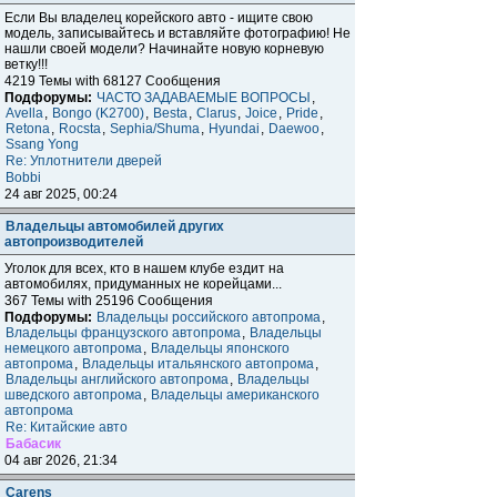
Если Вы владелец корейского авто - ищите свою
модель, записывайтесь и вставляйте фотографию! Не
нашли своей модели? Начинайте новую корневую
ветку!!!
4219 Темы with 68127 Сообщения
Подфорумы:
ЧАСТО ЗАДАВАЕМЫЕ ВОПРОСЫ
,
Avella
,
Bongo (K2700)
,
Besta
,
Clarus
,
Joice
,
Pride
,
Retona
,
Rocsta
,
Sephia/Shuma
,
Hyundai
,
Daewoo
,
Ssang Yong
Re: Уплотнители дверей
Bobbi
24 авг 2025, 00:24
Владельцы автомобилей других
автопроизводителей
Уголок для всех, кто в нашем клубе ездит на
автомобилях, придуманных не корейцами...
367 Темы with 25196 Сообщения
Подфорумы:
Владельцы российского автопрома
,
Владельцы французского автопрома
,
Владельцы
немецкого автопрома
,
Владельцы японского
автопрома
,
Владельцы итальянского автопрома
,
Владельцы английского автопрома
,
Владельцы
шведского автопрома
,
Владельцы американского
автопрома
Re: Китайские авто
Бабасик
04 авг 2026, 21:34
Carens