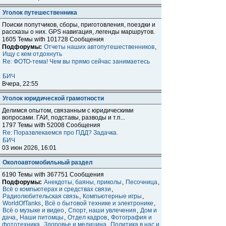
Уголок путешественника
Поиски попутчиков, сборы, приготовления, поездки и
расcказы о них. GPS навигация, легенды маршрутов.
1605 Темы with 101728 Сообщения
Подфорумы:
Отчеты наших автопутешественников
,
Ищу с кем отдохнуть
Re: ФОТО-тема! Чем вы прямо сейчас занимаетесь
БИЧ
Вчера, 22:55
Уголок юридической грамотности
Делимся опытом, связанным с юридическими
вопросами. ГАИ, подставы, разводы и т.п...
1797 Темы with 52008 Сообщения
Re: Поразвлекаемся про ПДД? Задачка.
БИЧ
03 июн 2026, 16:01
Околоавтомобильный раздел
6190 Темы with 367751 Сообщения
Подфорумы:
Анекдоты, баяны, приколы
,
Песочница
,
Всё о компьютерах и средствах связи
,
Радиолюбительская связь
,
Компьютерные игры
,
WorldOfTanks
,
Всё о бытовой технике и электронике
,
Всё о музыке и видео
,
Спорт, наши увлечения
,
Дом и
дача
,
Наши питомцы
,
Отдел кадров
,
Фотография и
фототехника
,
Здоровье и медицина
,
Политика в нас и