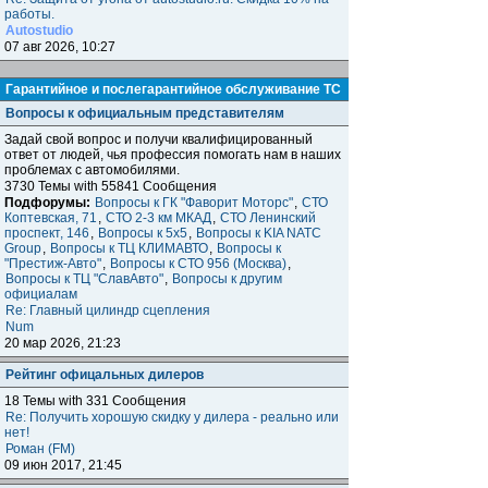
работы.
Autostudio
07 авг 2026, 10:27
Гарантийное и послегарантийное обслуживание ТС
Вопросы к официальным представителям
Задай свой вопрос и получи квалифицированный
ответ от людей, чья профессия помогать нам в наших
проблемах с автомобилями.
3730 Темы with 55841 Сообщения
Подфорумы:
Вопросы к ГК "Фаворит Моторс"
,
СТО
Коптевская, 71
,
СТО 2-3 км МКАД
,
СТО Ленинский
проспект, 146
,
Вопросы к 5x5
,
Вопросы к KIA NATC
Group
,
Вопросы к ТЦ КЛИМАВТО
,
Вопросы к
"Престиж-Авто"
,
Вопросы к СТО 956 (Москва)
,
Вопросы к ТЦ "СлавАвто"
,
Вопросы к другим
официалам
Re: Главный цилиндр сцепления
Num
20 мар 2026, 21:23
Рейтинг офицальных дилеров
18 Темы with 331 Сообщения
Re: Получить хорошую скидку у дилера - реально или
нет!
Роман (FM)
09 июн 2017, 21:45