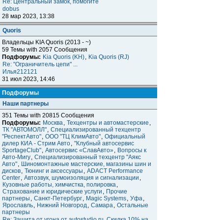
Re: Центральный замок, помогите
dobus
28 мар 2023, 13:38
Quoris
Владельцы KIA Quoris (2013 - ~)
59 Темы with 2057 Сообщения
Подфорумы:
Kia Quoris (KH)
,
Kia Quoris (RJ)
Re: "Ограничитель цепи" ...
Илья212121
31 июл 2023, 14:46
Подфорумы
Наши партнеры
351 Темы with 20815 Сообщения
Подфорумы:
Москва
,
Техцентры и автомастерские
,
ТК "АВТОМОЛЛ"
,
Специализированный техцентр
"РеспектАвто"
,
ООО "ТЦ КлимАвто"
,
Официальный
дилер КИА - Стрим Авто
,
"Клубный автосервис
SportageClub"
,
Автосервис «СлавАвто»
,
Вопросы к
Авто-Мигу
,
Специализированный техцентр "Аякс
Авто"
,
Шиномонтажные мастерские, магазины шин и
дисков
,
Тюнинг и аксессуары
,
ADACT Performance
Center
,
Автозвук, шумоизоляция и сигнализации
,
Кузовные работы, химчистка, полировка
,
Страхование и юридические услуги
,
Прочие
партнеры
,
Санкт-Петербург
,
Magic Systems
,
Уфа
,
Ярославль
,
Нижний Новгород
,
Самара
,
Остальные
партнеры
Re: Защита от угона от autostudio.ru. Скидка 10% на