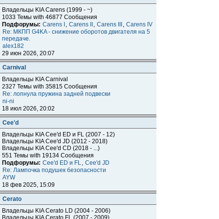
Владельцы KIA Carens (1999 - ~)
1033 Темы with 46877 Сообщения
Подфорумы:
Carens I
,
Carens II
,
Carens III
,
Carens IV
Re: МКПП G4KA - снижение оборотов двигателя на 5
передаче.
alex182
29 июн 2026, 20:07
Carnival
Владельцы KIA Carnival
2327 Темы with 35815 Сообщения
Re: лопнула пружина задней подвески
ni-ni
18 июл 2026, 20:02
Cee'd
Владельцы KIA Cee'd ED и FL (2007 - 12)
Владельцы KIA Cee'd JD (2012 - 2018)
Владельцы KIA Cee'd CD (2018 - ...)
551 Темы with 19134 Сообщения
Подфорумы:
Cee'd ED и FL
,
Cee'd JD
Re: Лампочка подушек безопасности
AYW
18 фев 2025, 15:09
Cerato
Владельцы KIA Cerato LD (2004 - 2006)
Владельцы KIA Cerato FL (2007 - 2009)