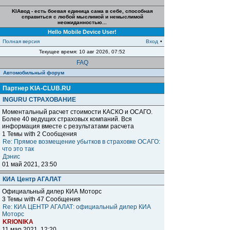
KIAвод - есть боевая единица сама в себе, способная
справиться с любой мыслимой и немыслимой
неожиданностью...
Hello Mobile Device User!
Полная версия
Вход
•
Текущее время: 10 авг 2026, 07:52
FAQ
Автомобильный форум
Партнер KIA-CLUB.RU
INGURU СТРАХОВАНИЕ
Моментальный расчет стоимости КАСКО и ОСАГО.
Более 40 ведущих страховых компаний. Вся
информация вместе с результатами расчета
1 Темы with 2 Сообщения
Re: Прямое возмещение убытков в страховке ОСАГО:
что это так
Дэнис
01 май 2021, 23:50
КИА Центр АГАЛАТ
Официальный дилер КИА Моторс
3 Темы with 47 Сообщения
Re: КИА ЦЕНТР АГАЛАТ: официальный дилер КИА
Моторс
KRIONIKA
11 мар 2021, 12:20