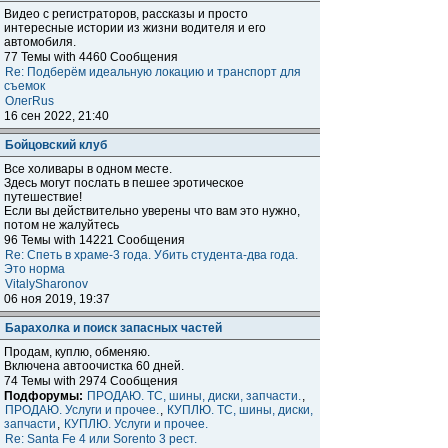
Видео с регистраторов, рассказы и просто
интересные истории из жизни водителя и его
автомобиля.
77 Темы with 4460 Сообщения
Re: Подберём идеальную локацию и транспорт для
съемок
ОлегRus
16 сен 2022, 21:40
Бойцовский клуб
Все холивары в одном месте.
Здесь могут послать в пешее эротическое
путешествие!
Если вы действительно уверены что вам это нужно,
потом не жалуйтесь
96 Темы with 14221 Сообщения
Re: Спеть в храме-3 года. Убить студента-два года.
Это норма
VitalySharonov
06 ноя 2019, 19:37
Барахолка и поиск запасных частей
Продам, куплю, обменяю.
Включена автоочистка 60 дней.
74 Темы with 2974 Сообщения
Подфорумы:
ПРОДАЮ. ТС, шины, диски, запчасти.
,
ПРОДАЮ. Услуги и прочее.
,
КУПЛЮ. ТС, шины, диски,
запчасти
,
КУПЛЮ. Услуги и прочее.
Re: Santa Fe 4 или Sorento 3 рест.