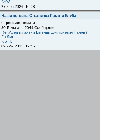
AYW
27 июл 2026, 16:28
Наши потери... Страничка Памяти Клуба
Страничка Памяти
30 Темы with 2049 Сообщения
Re: Ушел из жизни Евгений Дмитриевич Панов (
ЕвгДм)
Igor T.
09 июн 2025, 12:45
Наши клубы внутри клуба
Региональные отделения
Клубные встречи: отчитываемся о прошедших,
объявляем о будущих, общение, насущие вопросы
наших одноклубников по всему миру.
1872 Темы with 179041 Сообщения
Подфорумы:
Московское отделение
,
Наши встречи в
Меге
,
Самарское отделение
,
Питерское отделение
,
Уральское отделение
,
Нижегородское отделение
,
Уфимское отделение
,
Ульяновское отделение
,
Отделение Черноземье РФ
,
Карельское отделение
,
Тульское отделение
,
Тверское отделение
,
Омское
отделение
,
Южное Федеральное отделение
,
Прибайкальское отделение
Re: Москва. Кризис. Рекомендую!!!
ОлегRus
11 июн 2026, 14:47