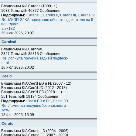
Владельцы KIA Carens (1999 - ~)
1033 Темы with 46877 Сообщения
Подфорумы:
Carens I
,
Carens II
,
Carens III
,
Carens IV
Re: МКПП G4KA - снижение оборотов двигателя на 5
передаче.
alex182
29 июн 2026, 20:07
Carnival
Владельцы KIA Carnival
2327 Темы with 35815 Сообщения
Re: лопнула пружина задней подвески
ni-ni
18 июл 2026, 20:02
Cee'd
Владельцы KIA Cee'd ED и FL (2007 - 12)
Владельцы KIA Cee'd JD (2012 - 2018)
Владельцы KIA Cee'd CD (2018 - ...)
551 Темы with 19134 Сообщения
Подфорумы:
Cee'd ED и FL
,
Cee'd JD
Re: Лампочка подушек безопасности
AYW
18 фев 2025, 15:09
Cerato
Владельцы KIA Cerato LD (2004 - 2006)
Владельцы KIA Cerato FL (2007 - 2009)