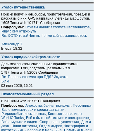
Уголок путешественника
Поиски попутчиков, сборы, приготовления, поездки и
расcказы о них. GPS навигация, легенды маршрутов.
1605 Темы with 101711 Сообщения
Подфорумы:
Отчеты наших автопутешественников
,
Ищу с кем отдохнуть
Re: ФОТО-тема! Чем вы прямо сейчас занимаетесь
Александр Т.
Вчера, 18:32
Уголок юридической грамотности
Делимся опытом, связанным с юридическими
вопросами. ГАИ, подставы, разводы и т.п...
1797 Темы with 52008 Сообщения
Re: Поразвлекаемся про ПДД? Задачка.
БИЧ
03 июн 2026, 16:01
Околоавтомобильный раздел
6190 Темы with 367751 Сообщения
Подфорумы:
Анекдоты, баяны, приколы
,
Песочница
,
Всё о компьютерах и средствах связи
,
Радиолюбительская связь
,
Компьютерные игры
,
WorldOfTanks
,
Всё о бытовой технике и электронике
,
Всё о музыке и видео
,
Спорт, наши увлечения
,
Дом и
дача
,
Наши питомцы
,
Отдел кадров
,
Фотография и
фототехника
,
Здоровье и медицина
,
Политика в нас и