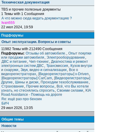
Техническая документация
TBS и прочие полезные документы
1 Темы with 1 Сообщения
А что можно сюда кидать документацию ?
Ivan555
22 июл 2024, 19:59
Подфорумы
Опыт эксплуатации. Вопросы и советы
11982 Темы with 212490 Сообщения
Подфорумы:
Отзывы об автомобиле.
,
Опыт покупки
или продажи автомобиля
,
Электрооборудование
,
ДВС и питание
,
Чип-тюнинг
,
Диагностика и ремонт
электронных систем ДВС
,
Трансмиссия
,
Кузов внутри
и снаружи
,
Звук, видео и сигнализации
,
Все о
видеорегистраторах
,
[Видеорегистраторы] x-Driven
,
[Видеорегистраторы] CarCam
,
[Видеорегистраторы]
Другие
,
Шины и диски
,
Проходим техобслуживание
,
Страхование
,
Прочие вопросы
,
Всё, что Вы хотели
узнать, но стеснялись спросить
,
Своими силами
,
KIA
Road Assistance - Помощь на дороге
Re: ещё раз про бензин
БИЧ
29 июл 2026, 13:05
Общие темы
Новости