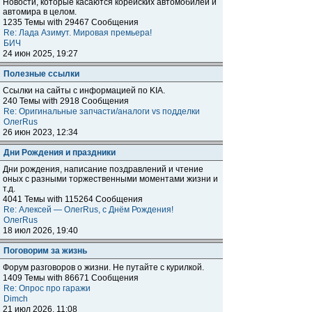
Новости, которые касаются корейских автомобилей и
автомира в целом.
1235 Темы with 29467 Сообщения
Re: Лада Азимут. Мировая премьера!
БИЧ
24 июн 2025, 19:27
Полезные ссылки
Ссылки на сайты с информацией по KIA.
240 Темы with 2918 Сообщения
Re: Оригинальные запчасти/аналоги vs подделки
ОлегRus
26 июн 2023, 12:34
Дни Рождения и праздники
Дни рождения, написание поздравлений и чтение
оных с разными торжественными моментами жизни и
т.д.
4041 Темы with 115264 Сообщения
Re: Алексей — ОлегRus, с Днём Рождения!
ОлегRus
18 июл 2026, 19:40
Поговорим за жизнь
Форум разговоров о жизни. Не путайте с курилкой.
1409 Темы with 86671 Сообщения
Re: Опрос про гаражи
Dimch
21 июл 2026, 11:08