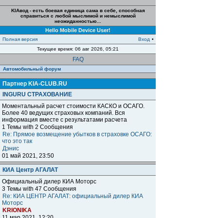
KIAвод - есть боевая единица сама в себе, способная
справиться с любой мыслимой и немыслимой
неожиданностью...
Hello Mobile Device User!
Полная версия
Вход
•
Текущее время: 06 авг 2026, 05:21
FAQ
Автомобильный форум
Партнер KIA-CLUB.RU
INGURU СТРАХОВАНИЕ
Моментальный расчет стоимости КАСКО и ОСАГО.
Более 40 ведущих страховых компаний. Вся
информация вместе с результатами расчета
1 Темы with 2 Сообщения
Re: Прямое возмещение убытков в страховке ОСАГО:
что это так
Дэнис
01 май 2021, 23:50
КИА Центр АГАЛАТ
Официальный дилер КИА Моторс
3 Темы with 47 Сообщения
Re: КИА ЦЕНТР АГАЛАТ: официальный дилер КИА
Моторс
KRIONIKA
11 мар 2021, 12:20