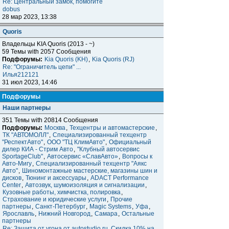
Re: Центральный замок, помогите
dobus
28 мар 2023, 13:38
Quoris
Владельцы KIA Quoris (2013 - ~)
59 Темы with 2057 Сообщения
Подфорумы:
Kia Quoris (KH)
,
Kia Quoris (RJ)
Re: "Ограничитель цепи" ...
Илья212121
31 июл 2023, 14:46
Подфорумы
Наши партнеры
351 Темы with 20814 Сообщения
Подфорумы:
Москва
,
Техцентры и автомастерские
,
ТК "АВТОМОЛЛ"
,
Специализированный техцентр
"РеспектАвто"
,
ООО "ТЦ КлимАвто"
,
Официальный
дилер КИА - Стрим Авто
,
"Клубный автосервис
SportageClub"
,
Автосервис «СлавАвто»
,
Вопросы к
Авто-Мигу
,
Специализированный техцентр "Аякс
Авто"
,
Шиномонтажные мастерские, магазины шин и
дисков
,
Тюнинг и аксессуары
,
ADACT Performance
Center
,
Автозвук, шумоизоляция и сигнализации
,
Кузовные работы, химчистка, полировка
,
Страхование и юридические услуги
,
Прочие
партнеры
,
Санкт-Петербург
,
Magic Systems
,
Уфа
,
Ярославль
,
Нижний Новгород
,
Самара
,
Остальные
партнеры
Re: Защита от угона от autostudio.ru. Скидка 10% на