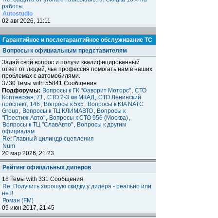
работы.
Autostudio
02 авг 2026, 11:11
Гарантийное и послегарантийное обслуживание ТС
Вопросы к официальным представителям
Задай свой вопрос и получи квалифицированный
ответ от людей, чья профессия помогать нам в наших
проблемах с автомобилями.
3730 Темы with 55841 Сообщения
Подфорумы:
Вопросы к ГК "Фаворит Моторс"
,
СТО
Коптевская, 71
,
СТО 2-3 км МКАД
,
СТО Ленинский
проспект, 146
,
Вопросы к 5x5
,
Вопросы к KIA NATC
Group
,
Вопросы к ТЦ КЛИМАВТО
,
Вопросы к
"Престиж-Авто"
,
Вопросы к СТО 956 (Москва)
,
Вопросы к ТЦ "СлавАвто"
,
Вопросы к другим
официалам
Re: Главный цилиндр сцепления
Num
20 мар 2026, 21:23
Рейтинг офицальных дилеров
18 Темы with 331 Сообщения
Re: Получить хорошую скидку у дилера - реально или
нет!
Роман (FM)
09 июн 2017, 21:45