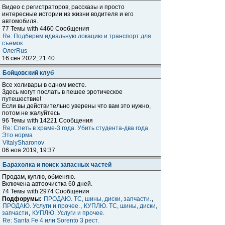
Видео с регистраторов, рассказы и просто
интересные истории из жизни водителя и его
автомобиля.
77 Темы with 4460 Сообщения
Re: Подберём идеальную локацию и транспорт для
съемок
ОлегRus
16 сен 2022, 21:40
Бойцовский клуб
Все холивары в одном месте.
Здесь могут послать в пешее эротическое
путешествие!
Если вы действительно уверены что вам это нужно,
потом не жалуйтесь
96 Темы with 14221 Сообщения
Re: Спеть в храме-3 года. Убить студента-два года.
Это норма
VitalySharonov
06 ноя 2019, 19:37
Барахолка и поиск запасных частей
Продам, куплю, обменяю.
Включена автоочистка 60 дней.
74 Темы with 2974 Сообщения
Подфорумы:
ПРОДАЮ. ТС, шины, диски, запчасти.
,
ПРОДАЮ. Услуги и прочее.
,
КУПЛЮ. ТС, шины, диски,
запчасти
,
КУПЛЮ. Услуги и прочее.
Re: Santa Fe 4 или Sorento 3 рест.