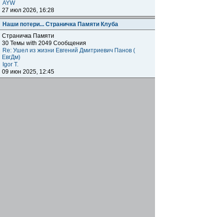
AYW
27 июл 2026, 16:28
Наши потери... Страничка Памяти Клуба
Страничка Памяти
30 Темы with 2049 Сообщения
Re: Ушел из жизни Евгений Дмитриевич Панов (
ЕвгДм)
Igor T.
09 июн 2025, 12:45
Наши клубы внутри клуба
Региональные отделения
Клубные встречи: отчитываемся о прошедших,
объявляем о будущих, общение, насущие вопросы
наших одноклубников по всему миру.
1872 Темы with 179041 Сообщения
Подфорумы:
Московское отделение
,
Наши встречи в
Меге
,
Самарское отделение
,
Питерское отделение
,
Уральское отделение
,
Нижегородское отделение
,
Уфимское отделение
,
Ульяновское отделение
,
Отделение Черноземье РФ
,
Карельское отделение
,
Тульское отделение
,
Тверское отделение
,
Омское
отделение
,
Южное Федеральное отделение
,
Прибайкальское отделение
Re: Москва. Кризис. Рекомендую!!!
ОлегRus
11 июн 2026, 14:47