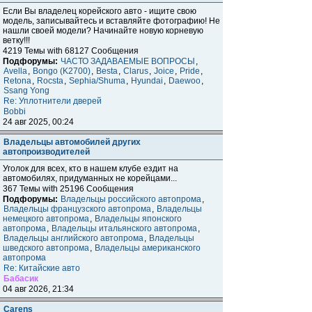
Если Вы владелец корейского авто - ищите свою
модель, записывайтесь и вставляйте фотографию! Не
нашли своей модели? Начинайте новую корневую
ветку!!!
4219 Темы with 68127 Сообщения
Подфорумы:
ЧАСТО ЗАДАВАЕМЫЕ ВОПРОСЫ
,
Avella
,
Bongo (K2700)
,
Besta
,
Clarus
,
Joice
,
Pride
,
Retona
,
Rocsta
,
Sephia/Shuma
,
Hyundai
,
Daewoo
,
Ssang Yong
Re: Уплотнители дверей
Bobbi
24 авг 2025, 00:24
Владельцы автомобилей других
автопроизводителей
Уголок для всех, кто в нашем клубе ездит на
автомобилях, придуманных не корейцами...
367 Темы with 25196 Сообщения
Подфорумы:
Владельцы российского автопрома
,
Владельцы французского автопрома
,
Владельцы
немецкого автопрома
,
Владельцы японского
автопрома
,
Владельцы итальянского автопрома
,
Владельцы английского автопрома
,
Владельцы
шведского автопрома
,
Владельцы американского
автопрома
Re: Китайские авто
Бабасик
04 авг 2026, 21:34
Carens