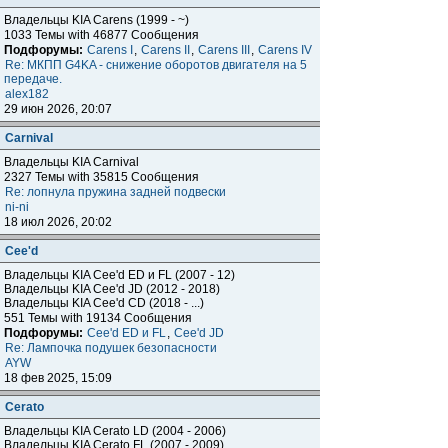
Владельцы KIA Carens (1999 - ~)
1033 Темы with 46877 Сообщения
Подфорумы:
Carens I
,
Carens II
,
Carens III
,
Carens IV
Re: МКПП G4KA - снижение оборотов двигателя на 5
передаче.
alex182
29 июн 2026, 20:07
Carnival
Владельцы KIA Carnival
2327 Темы with 35815 Сообщения
Re: лопнула пружина задней подвески
ni-ni
18 июл 2026, 20:02
Cee'd
Владельцы KIA Cee'd ED и FL (2007 - 12)
Владельцы KIA Cee'd JD (2012 - 2018)
Владельцы KIA Cee'd CD (2018 - ...)
551 Темы with 19134 Сообщения
Подфорумы:
Cee'd ED и FL
,
Cee'd JD
Re: Лампочка подушек безопасности
AYW
18 фев 2025, 15:09
Cerato
Владельцы KIA Cerato LD (2004 - 2006)
Владельцы KIA Cerato FL (2007 - 2009)