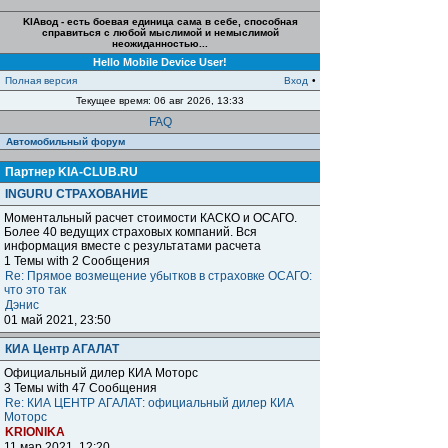
KIAвод - есть боевая единица сама в себе, способная
справиться с любой мыслимой и немыслимой
неожиданностью...
Hello Mobile Device User!
Полная версия
Вход
•
Текущее время: 06 авг 2026, 13:33
FAQ
Автомобильный форум
Партнер KIA-CLUB.RU
INGURU СТРАХОВАНИЕ
Моментальный расчет стоимости КАСКО и ОСАГО.
Более 40 ведущих страховых компаний. Вся
информация вместе с результатами расчета
1 Темы with 2 Сообщения
Re: Прямое возмещение убытков в страховке ОСАГО:
что это так
Дэнис
01 май 2021, 23:50
КИА Центр АГАЛАТ
Официальный дилер КИА Моторс
3 Темы with 47 Сообщения
Re: КИА ЦЕНТР АГАЛАТ: официальный дилер КИА
Моторс
KRIONIKA
11 мар 2021, 12:20