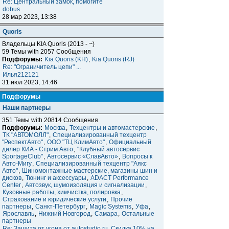
Re: Центральный замок, помогите
dobus
28 мар 2023, 13:38
Quoris
Владельцы KIA Quoris (2013 - ~)
59 Темы with 2057 Сообщения
Подфорумы:
Kia Quoris (KH)
,
Kia Quoris (RJ)
Re: "Ограничитель цепи" ...
Илья212121
31 июл 2023, 14:46
Подфорумы
Наши партнеры
351 Темы with 20814 Сообщения
Подфорумы:
Москва
,
Техцентры и автомастерские
,
ТК "АВТОМОЛЛ"
,
Специализированный техцентр
"РеспектАвто"
,
ООО "ТЦ КлимАвто"
,
Официальный
дилер КИА - Стрим Авто
,
"Клубный автосервис
SportageClub"
,
Автосервис «СлавАвто»
,
Вопросы к
Авто-Мигу
,
Специализированный техцентр "Аякс
Авто"
,
Шиномонтажные мастерские, магазины шин и
дисков
,
Тюнинг и аксессуары
,
ADACT Performance
Center
,
Автозвук, шумоизоляция и сигнализации
,
Кузовные работы, химчистка, полировка
,
Страхование и юридические услуги
,
Прочие
партнеры
,
Санкт-Петербург
,
Magic Systems
,
Уфа
,
Ярославль
,
Нижний Новгород
,
Самара
,
Остальные
партнеры
Re: Защита от угона от autostudio.ru. Скидка 10% на