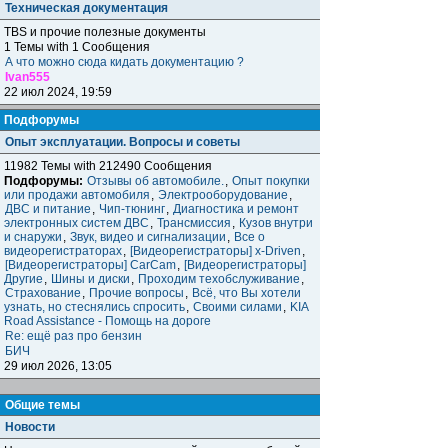
Техническая документация
TBS и прочие полезные документы
1 Темы with 1 Сообщения
А что можно сюда кидать документацию ?
Ivan555
22 июл 2024, 19:59
Подфорумы
Опыт эксплуатации. Вопросы и советы
11982 Темы with 212490 Сообщения
Подфорумы:
Отзывы об автомобиле.
,
Опыт покупки
или продажи автомобиля
,
Электрооборудование
,
ДВС и питание
,
Чип-тюнинг
,
Диагностика и ремонт
электронных систем ДВС
,
Трансмиссия
,
Кузов внутри
и снаружи
,
Звук, видео и сигнализации
,
Все о
видеорегистраторах
,
[Видеорегистраторы] x-Driven
,
[Видеорегистраторы] CarCam
,
[Видеорегистраторы]
Другие
,
Шины и диски
,
Проходим техобслуживание
,
Страхование
,
Прочие вопросы
,
Всё, что Вы хотели
узнать, но стеснялись спросить
,
Своими силами
,
KIA
Road Assistance - Помощь на дороге
Re: ещё раз про бензин
БИЧ
29 июл 2026, 13:05
Общие темы
Новости