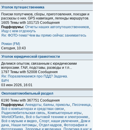
Уголок путешественника
Поиски попутчиков, сборы, приготовления, поездки и
расcказы о них. GPS навигация, легенды маршрутов.
1605 Темы with 101715 Сообщения
Подфорумы:
Отчеты наших автопутешественников
,
Ищу с кем отдохнуть
Re: ФОТО-тема! Чем вы прямо сейчас занимаетесь
Роман (FM)
Сегодня, 10:43
Уголок юридической грамотности
Делимся опытом, связанным с юридическими
вопросами. ГАИ, подставы, разводы и т.п...
1797 Темы with 52008 Сообщения
Re: Поразвлекаемся про ПДД? Задачка.
БИЧ
03 июн 2026, 16:01
Околоавтомобильный раздел
6190 Темы with 367751 Сообщения
Подфорумы:
Анекдоты, баяны, приколы
,
Песочница
,
Всё о компьютерах и средствах связи
,
Радиолюбительская связь
,
Компьютерные игры
,
WorldOfTanks
,
Всё о бытовой технике и электронике
,
Всё о музыке и видео
,
Спорт, наши увлечения
,
Дом и
дача
,
Наши питомцы
,
Отдел кадров
,
Фотография и
фототехника
,
Здоровье и медицина
,
Политика в нас и