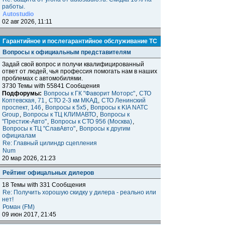
работы.
Autostudio
02 авг 2026, 11:11
Гарантийное и послегарантийное обслуживание ТС
Вопросы к официальным представителям
Задай свой вопрос и получи квалифицированный
ответ от людей, чья профессия помогать нам в наших
проблемах с автомобилями.
3730 Темы with 55841 Сообщения
Подфорумы:
Вопросы к ГК "Фаворит Моторс"
,
СТО
Коптевская, 71
,
СТО 2-3 км МКАД
,
СТО Ленинский
проспект, 146
,
Вопросы к 5x5
,
Вопросы к KIA NATC
Group
,
Вопросы к ТЦ КЛИМАВТО
,
Вопросы к
"Престиж-Авто"
,
Вопросы к СТО 956 (Москва)
,
Вопросы к ТЦ "СлавАвто"
,
Вопросы к другим
официалам
Re: Главный цилиндр сцепления
Num
20 мар 2026, 21:23
Рейтинг офицальных дилеров
18 Темы with 331 Сообщения
Re: Получить хорошую скидку у дилера - реально или
нет!
Роман (FM)
09 июн 2017, 21:45