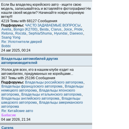
Если Вы владелец корейского авто - ищите свою
модель, записывайтесь и вставляйте фотографию! Не
нашли своей модели? Начинайте новую корневую
ветку!!!
4219 Темы with 68127 Сообщения
Подфорумы:
ЧАСТО ЗАДАВАЕМЫЕ ВОПРОСЫ
,
Avella
,
Bongo (K2700)
,
Besta
,
Clarus
,
Joice
,
Pride
,
Retona
,
Rocsta
,
Sephia/Shuma
,
Hyundai
,
Daewoo
,
Ssang Yong
Re: Уплотнители дверей
Bobbi
24 авг 2025, 00:24
Владельцы автомобилей других
автопроизводителей
Уголок для всех, кто в нашем клубе ездит на
автомобилях, придуманных не корейцами...
367 Темы with 25196 Сообщения
Подфорумы:
Владельцы российского автопрома
,
Владельцы французского автопрома
,
Владельцы
немецкого автопрома
,
Владельцы японского
автопрома
,
Владельцы итальянского автопрома
,
Владельцы английского автопрома
,
Владельцы
шведского автопрома
,
Владельцы американского
автопрома
Re: Китайские авто
Бабасик
04 авг 2026, 21:34
Carens