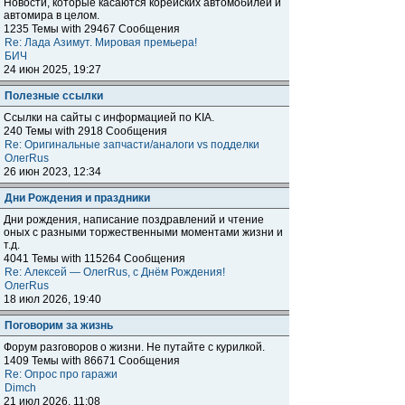
Новости, которые касаются корейских автомобилей и
автомира в целом.
1235 Темы with 29467 Сообщения
Re: Лада Азимут. Мировая премьера!
БИЧ
24 июн 2025, 19:27
Полезные ссылки
Ссылки на сайты с информацией по KIA.
240 Темы with 2918 Сообщения
Re: Оригинальные запчасти/аналоги vs подделки
ОлегRus
26 июн 2023, 12:34
Дни Рождения и праздники
Дни рождения, написание поздравлений и чтение
оных с разными торжественными моментами жизни и
т.д.
4041 Темы with 115264 Сообщения
Re: Алексей — ОлегRus, с Днём Рождения!
ОлегRus
18 июл 2026, 19:40
Поговорим за жизнь
Форум разговоров о жизни. Не путайте с курилкой.
1409 Темы with 86671 Сообщения
Re: Опрос про гаражи
Dimch
21 июл 2026, 11:08