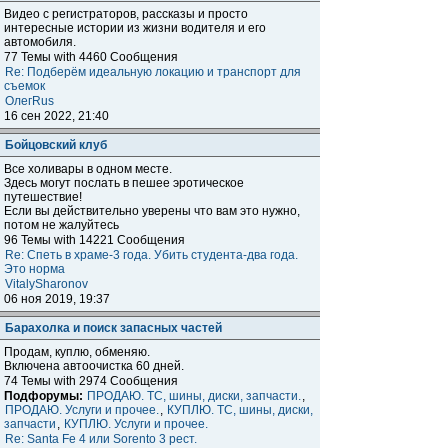
Видео с регистраторов, рассказы и просто
интересные истории из жизни водителя и его
автомобиля.
77 Темы with 4460 Сообщения
Re: Подберём идеальную локацию и транспорт для
съемок
ОлегRus
16 сен 2022, 21:40
Бойцовский клуб
Все холивары в одном месте.
Здесь могут послать в пешее эротическое
путешествие!
Если вы действительно уверены что вам это нужно,
потом не жалуйтесь
96 Темы with 14221 Сообщения
Re: Спеть в храме-3 года. Убить студента-два года.
Это норма
VitalySharonov
06 ноя 2019, 19:37
Барахолка и поиск запасных частей
Продам, куплю, обменяю.
Включена автоочистка 60 дней.
74 Темы with 2974 Сообщения
Подфорумы:
ПРОДАЮ. ТС, шины, диски, запчасти.
,
ПРОДАЮ. Услуги и прочее.
,
КУПЛЮ. ТС, шины, диски,
запчасти
,
КУПЛЮ. Услуги и прочее.
Re: Santa Fe 4 или Sorento 3 рест.