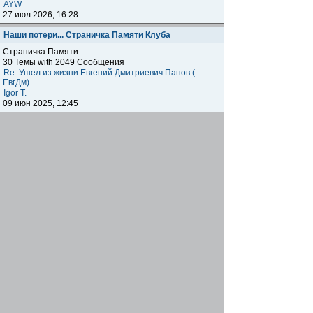
AYW
27 июл 2026, 16:28
Наши потери... Страничка Памяти Клуба
Страничка Памяти
30 Темы with 2049 Сообщения
Re: Ушел из жизни Евгений Дмитриевич Панов (
ЕвгДм)
Igor T.
09 июн 2025, 12:45
Наши клубы внутри клуба
Региональные отделения
Клубные встречи: отчитываемся о прошедших,
объявляем о будущих, общение, насущие вопросы
наших одноклубников по всему миру.
1872 Темы with 179041 Сообщения
Подфорумы:
Московское отделение
,
Наши встречи в
Меге
,
Самарское отделение
,
Питерское отделение
,
Уральское отделение
,
Нижегородское отделение
,
Уфимское отделение
,
Ульяновское отделение
,
Отделение Черноземье РФ
,
Карельское отделение
,
Тульское отделение
,
Тверское отделение
,
Омское
отделение
,
Южное Федеральное отделение
,
Прибайкальское отделение
Re: Москва. Кризис. Рекомендую!!!
ОлегRus
11 июн 2026, 14:47