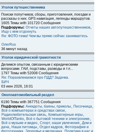
Уголок путешественника
Поиски попутчиков, сборы, приготовления, поездки и
расcказы о них. GPS навигация, легенды маршрутов.
1605 Темы with 101720 Сообщения
Подфорумы:
Отчеты наших автопутешественников
,
Ищу с кем отдохнуть
Re: ФОТО-тема! Чем вы прямо сейчас занимаетесь
ОлегRus
36 минут назад
Уголок юридической грамотности
Делимся опытом, связанным с юридическими
вопросами. ГАИ, подставы, разводы и т.п...
1797 Темы with 52008 Сообщения
Re: Поразвлекаемся про ПДД? Задачка.
БИЧ
03 июн 2026, 16:01
Околоавтомобильный раздел
6190 Темы with 367751 Сообщения
Подфорумы:
Анекдоты, баяны, приколы
,
Песочница
,
Всё о компьютерах и средствах связи
,
Радиолюбительская связь
,
Компьютерные игры
,
WorldOfTanks
,
Всё о бытовой технике и электронике
,
Всё о музыке и видео
,
Спорт, наши увлечения
,
Дом и
дача
,
Наши питомцы
,
Отдел кадров
,
Фотография и
фототехника
,
Здоровье и медицина
,
Политика в нас и