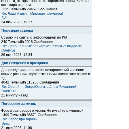
Новости, которые касаются корейских автомобилей и
автомира в целом.
1235 Темы with 29467 Сообщения
Re: Лада Азимут. Мировая премьера!
БИЧ
24 июн 2025, 19:27
Полезные ссылки
Ссылки на сайты с информацией по KIA.
240 Темы with 2918 Сообщения
Re: Оригинальные запчасти/аналоги vs подделки
ОлегRus
26 июн 2023, 12:34
Дни Рождения и праздники
Дни рождения, написание поздравлений и чтение
оных с разными торжественными моментами жизни и
т.д.
4042 Темы with 115266 Сообщения
Re: Сергей — SergejGeorg, с Днём Рождения!
ОлегRus
21 минуту назад
Поговорим за жизнь
Форум разговоров о жизни. Не путайте с курилкой.
1409 Темы with 86671 Сообщения
Re: Опрос про гаражи
Dimch
21 июл 2026, 11:08