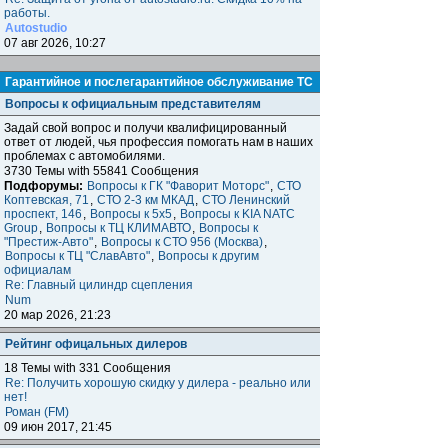
работы.
Autostudio
07 авг 2026, 10:27
Гарантийное и послегарантийное обслуживание ТС
Вопросы к официальным представителям
Задай свой вопрос и получи квалифицированный
ответ от людей, чья профессия помогать нам в наших
проблемах с автомобилями.
3730 Темы with 55841 Сообщения
Подфорумы:
Вопросы к ГК "Фаворит Моторс"
,
СТО
Коптевская, 71
,
СТО 2-3 км МКАД
,
СТО Ленинский
проспект, 146
,
Вопросы к 5x5
,
Вопросы к KIA NATC
Group
,
Вопросы к ТЦ КЛИМАВТО
,
Вопросы к
"Престиж-Авто"
,
Вопросы к СТО 956 (Москва)
,
Вопросы к ТЦ "СлавАвто"
,
Вопросы к другим
официалам
Re: Главный цилиндр сцепления
Num
20 мар 2026, 21:23
Рейтинг офицальных дилеров
18 Темы with 331 Сообщения
Re: Получить хорошую скидку у дилера - реально или
нет!
Роман (FM)
09 июн 2017, 21:45