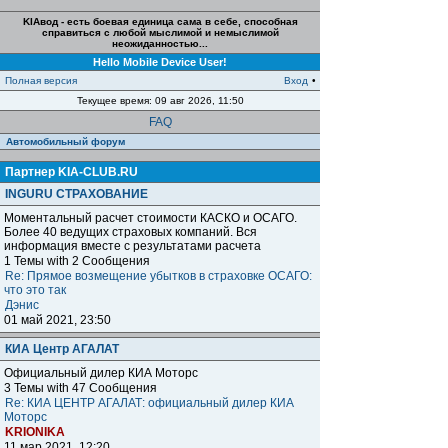
KIAвод - есть боевая единица сама в себе, способная
справиться с любой мыслимой и немыслимой
неожиданностью...
Hello Mobile Device User!
Полная версия
Вход
•
Текущее время: 09 авг 2026, 11:50
FAQ
Автомобильный форум
Партнер KIA-CLUB.RU
INGURU СТРАХОВАНИЕ
Моментальный расчет стоимости КАСКО и ОСАГО.
Более 40 ведущих страховых компаний. Вся
информация вместе с результатами расчета
1 Темы with 2 Сообщения
Re: Прямое возмещение убытков в страховке ОСАГО:
что это так
Дэнис
01 май 2021, 23:50
КИА Центр АГАЛАТ
Официальный дилер КИА Моторс
3 Темы with 47 Сообщения
Re: КИА ЦЕНТР АГАЛАТ: официальный дилер КИА
Моторс
KRIONIKA
11 мар 2021, 12:20