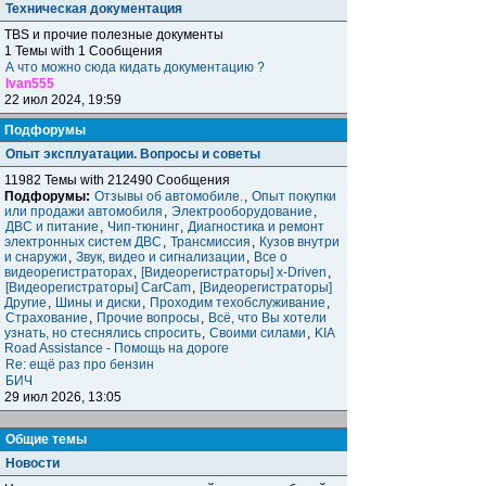
Техническая документация
TBS и прочие полезные документы
1 Темы with 1 Сообщения
А что можно сюда кидать документацию ?
Ivan555
22 июл 2024, 19:59
Подфорумы
Опыт эксплуатации. Вопросы и советы
11982 Темы with 212490 Сообщения
Подфорумы:
Отзывы об автомобиле.
,
Опыт покупки
или продажи автомобиля
,
Электрооборудование
,
ДВС и питание
,
Чип-тюнинг
,
Диагностика и ремонт
электронных систем ДВС
,
Трансмиссия
,
Кузов внутри
и снаружи
,
Звук, видео и сигнализации
,
Все о
видеорегистраторах
,
[Видеорегистраторы] x-Driven
,
[Видеорегистраторы] CarCam
,
[Видеорегистраторы]
Другие
,
Шины и диски
,
Проходим техобслуживание
,
Страхование
,
Прочие вопросы
,
Всё, что Вы хотели
узнать, но стеснялись спросить
,
Своими силами
,
KIA
Road Assistance - Помощь на дороге
Re: ещё раз про бензин
БИЧ
29 июл 2026, 13:05
Общие темы
Новости