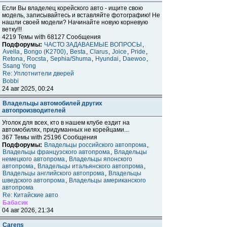
Если Вы владелец корейского авто - ищите свою
модель, записывайтесь и вставляйте фотографию! Не
нашли своей модели? Начинайте новую корневую
ветку!!!
4219 Темы with 68127 Сообщения
Подфорумы:
ЧАСТО ЗАДАВАЕМЫЕ ВОПРОСЫ
,
Avella
,
Bongo (K2700)
,
Besta
,
Clarus
,
Joice
,
Pride
,
Retona
,
Rocsta
,
Sephia/Shuma
,
Hyundai
,
Daewoo
,
Ssang Yong
Re: Уплотнители дверей
Bobbi
24 авг 2025, 00:24
Владельцы автомобилей других
автопроизводителей
Уголок для всех, кто в нашем клубе ездит на
автомобилях, придуманных не корейцами...
367 Темы with 25196 Сообщения
Подфорумы:
Владельцы российского автопрома
,
Владельцы французского автопрома
,
Владельцы
немецкого автопрома
,
Владельцы японского
автопрома
,
Владельцы итальянского автопрома
,
Владельцы английского автопрома
,
Владельцы
шведского автопрома
,
Владельцы американского
автопрома
Re: Китайские авто
Бабасик
04 авг 2026, 21:34
Carens