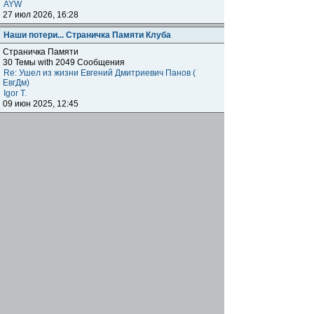
AYW
27 июл 2026, 16:28
Наши потери... Страничка Памяти Клуба
Страничка Памяти
30 Темы with 2049 Сообщения
Re: Ушел из жизни Евгений Дмитриевич Панов (
ЕвгДм)
Igor T.
09 июн 2025, 12:45
Наши клубы внутри клуба
Региональные отделения
Клубные встречи: отчитываемся о прошедших,
объявляем о будущих, общение, насущие вопросы
наших одноклубников по всему миру.
1872 Темы with 179041 Сообщения
Подфорумы:
Московское отделение
,
Наши встречи в
Меге
,
Самарское отделение
,
Питерское отделение
,
Уральское отделение
,
Нижегородское отделение
,
Уфимское отделение
,
Ульяновское отделение
,
Отделение Черноземье РФ
,
Карельское отделение
,
Тульское отделение
,
Тверское отделение
,
Омское
отделение
,
Южное Федеральное отделение
,
Прибайкальское отделение
Re: Москва. Кризис. Рекомендую!!!
ОлегRus
11 июн 2026, 14:47