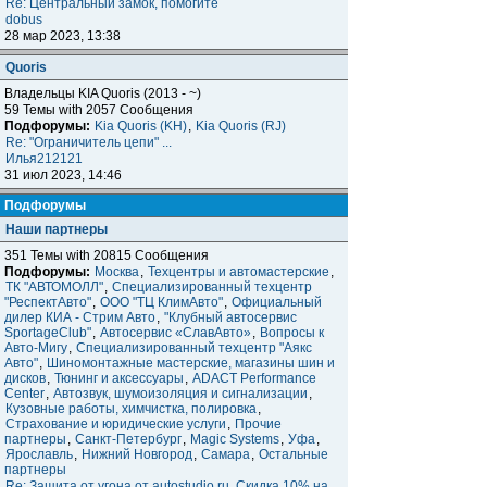
Re: Центральный замок, помогите
dobus
28 мар 2023, 13:38
Quoris
Владельцы KIA Quoris (2013 - ~)
59 Темы with 2057 Сообщения
Подфорумы:
Kia Quoris (KH)
,
Kia Quoris (RJ)
Re: "Ограничитель цепи" ...
Илья212121
31 июл 2023, 14:46
Подфорумы
Наши партнеры
351 Темы with 20815 Сообщения
Подфорумы:
Москва
,
Техцентры и автомастерские
,
ТК "АВТОМОЛЛ"
,
Специализированный техцентр
"РеспектАвто"
,
ООО "ТЦ КлимАвто"
,
Официальный
дилер КИА - Стрим Авто
,
"Клубный автосервис
SportageClub"
,
Автосервис «СлавАвто»
,
Вопросы к
Авто-Мигу
,
Специализированный техцентр "Аякс
Авто"
,
Шиномонтажные мастерские, магазины шин и
дисков
,
Тюнинг и аксессуары
,
ADACT Performance
Center
,
Автозвук, шумоизоляция и сигнализации
,
Кузовные работы, химчистка, полировка
,
Страхование и юридические услуги
,
Прочие
партнеры
,
Санкт-Петербург
,
Magic Systems
,
Уфа
,
Ярославль
,
Нижний Новгород
,
Самара
,
Остальные
партнеры
Re: Защита от угона от autostudio.ru. Скидка 10% на