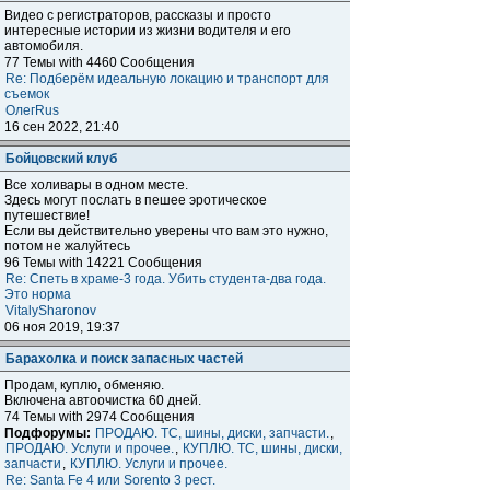
Видео с регистраторов, рассказы и просто
интересные истории из жизни водителя и его
автомобиля.
77 Темы with 4460 Сообщения
Re: Подберём идеальную локацию и транспорт для
съемок
ОлегRus
16 сен 2022, 21:40
Бойцовский клуб
Все холивары в одном месте.
Здесь могут послать в пешее эротическое
путешествие!
Если вы действительно уверены что вам это нужно,
потом не жалуйтесь
96 Темы with 14221 Сообщения
Re: Спеть в храме-3 года. Убить студента-два года.
Это норма
VitalySharonov
06 ноя 2019, 19:37
Барахолка и поиск запасных частей
Продам, куплю, обменяю.
Включена автоочистка 60 дней.
74 Темы with 2974 Сообщения
Подфорумы:
ПРОДАЮ. ТС, шины, диски, запчасти.
,
ПРОДАЮ. Услуги и прочее.
,
КУПЛЮ. ТС, шины, диски,
запчасти
,
КУПЛЮ. Услуги и прочее.
Re: Santa Fe 4 или Sorento 3 рест.