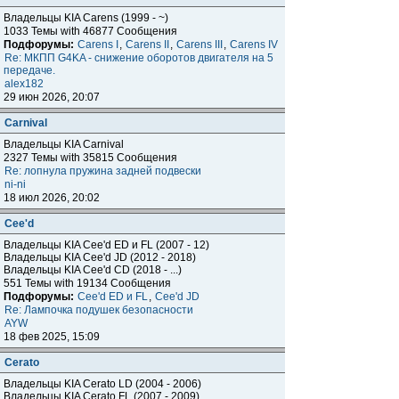
Владельцы KIA Carens (1999 - ~)
1033 Темы with 46877 Сообщения
Подфорумы:
Carens I
,
Carens II
,
Carens III
,
Carens IV
Re: МКПП G4KA - снижение оборотов двигателя на 5
передаче.
alex182
29 июн 2026, 20:07
Carnival
Владельцы KIA Carnival
2327 Темы with 35815 Сообщения
Re: лопнула пружина задней подвески
ni-ni
18 июл 2026, 20:02
Cee'd
Владельцы KIA Cee'd ED и FL (2007 - 12)
Владельцы KIA Cee'd JD (2012 - 2018)
Владельцы KIA Cee'd CD (2018 - ...)
551 Темы with 19134 Сообщения
Подфорумы:
Cee'd ED и FL
,
Cee'd JD
Re: Лампочка подушек безопасности
AYW
18 фев 2025, 15:09
Cerato
Владельцы KIA Cerato LD (2004 - 2006)
Владельцы KIA Cerato FL (2007 - 2009)