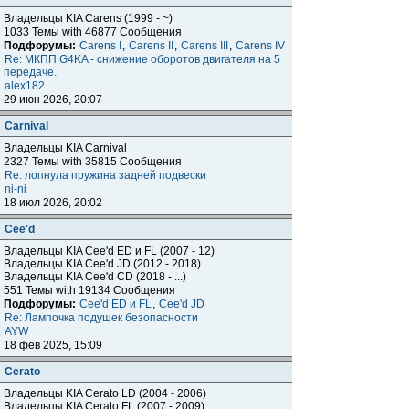
Владельцы KIA Carens (1999 - ~)
1033 Темы with 46877 Сообщения
Подфорумы:
Carens I
,
Carens II
,
Carens III
,
Carens IV
Re: МКПП G4KA - снижение оборотов двигателя на 5
передаче.
alex182
29 июн 2026, 20:07
Carnival
Владельцы KIA Carnival
2327 Темы with 35815 Сообщения
Re: лопнула пружина задней подвески
ni-ni
18 июл 2026, 20:02
Cee'd
Владельцы KIA Cee'd ED и FL (2007 - 12)
Владельцы KIA Cee'd JD (2012 - 2018)
Владельцы KIA Cee'd CD (2018 - ...)
551 Темы with 19134 Сообщения
Подфорумы:
Cee'd ED и FL
,
Cee'd JD
Re: Лампочка подушек безопасности
AYW
18 фев 2025, 15:09
Cerato
Владельцы KIA Cerato LD (2004 - 2006)
Владельцы KIA Cerato FL (2007 - 2009)