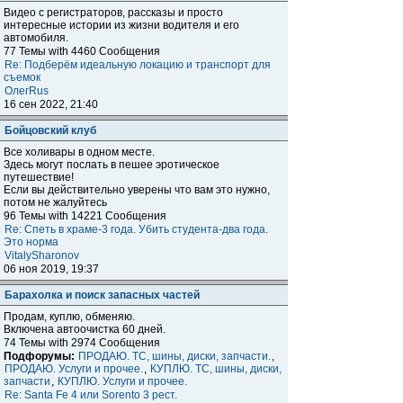
Видео с регистраторов, рассказы и просто
интересные истории из жизни водителя и его
автомобиля.
77 Темы with 4460 Сообщения
Re: Подберём идеальную локацию и транспорт для
съемок
ОлегRus
16 сен 2022, 21:40
Бойцовский клуб
Все холивары в одном месте.
Здесь могут послать в пешее эротическое
путешествие!
Если вы действительно уверены что вам это нужно,
потом не жалуйтесь
96 Темы with 14221 Сообщения
Re: Спеть в храме-3 года. Убить студента-два года.
Это норма
VitalySharonov
06 ноя 2019, 19:37
Барахолка и поиск запасных частей
Продам, куплю, обменяю.
Включена автоочистка 60 дней.
74 Темы with 2974 Сообщения
Подфорумы:
ПРОДАЮ. ТС, шины, диски, запчасти.
,
ПРОДАЮ. Услуги и прочее.
,
КУПЛЮ. ТС, шины, диски,
запчасти
,
КУПЛЮ. Услуги и прочее.
Re: Santa Fe 4 или Sorento 3 рест.