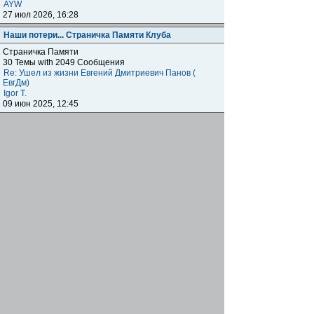
AYW
27 июл 2026, 16:28
Наши потери... Страничка Памяти Клуба
Страничка Памяти
30 Темы with 2049 Сообщения
Re: Ушел из жизни Евгений Дмитриевич Панов (
ЕвгДм)
Igor T.
09 июн 2025, 12:45
Наши клубы внутри клуба
Региональные отделения
Клубные встречи: отчитываемся о прошедших,
объявляем о будущих, общение, насущие вопросы
наших одноклубников по всему миру.
1872 Темы with 179041 Сообщения
Подфорумы:
Московское отделение
,
Наши встречи в
Меге
,
Самарское отделение
,
Питерское отделение
,
Уральское отделение
,
Нижегородское отделение
,
Уфимское отделение
,
Ульяновское отделение
,
Отделение Черноземье РФ
,
Карельское отделение
,
Тульское отделение
,
Тверское отделение
,
Омское
отделение
,
Южное Федеральное отделение
,
Прибайкальское отделение
Re: Москва. Кризис. Рекомендую!!!
ОлегRus
11 июн 2026, 14:47