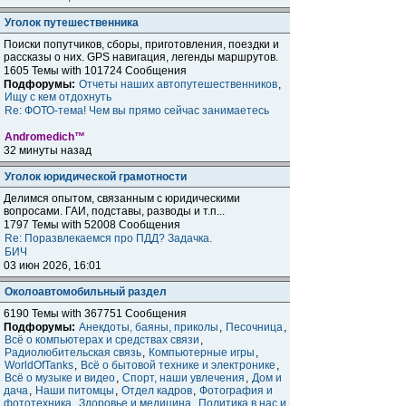
Уголок путешественника
Поиски попутчиков, сборы, приготовления, поездки и
расcказы о них. GPS навигация, легенды маршрутов.
1605 Темы with 101724 Сообщения
Подфорумы:
Отчеты наших автопутешественников
,
Ищу с кем отдохнуть
Re: ФОТО-тема! Чем вы прямо сейчас занимаетесь
Andromedich™
32 минуты назад
Уголок юридической грамотности
Делимся опытом, связанным с юридическими
вопросами. ГАИ, подставы, разводы и т.п...
1797 Темы with 52008 Сообщения
Re: Поразвлекаемся про ПДД? Задачка.
БИЧ
03 июн 2026, 16:01
Околоавтомобильный раздел
6190 Темы with 367751 Сообщения
Подфорумы:
Анекдоты, баяны, приколы
,
Песочница
,
Всё о компьютерах и средствах связи
,
Радиолюбительская связь
,
Компьютерные игры
,
WorldOfTanks
,
Всё о бытовой технике и электронике
,
Всё о музыке и видео
,
Спорт, наши увлечения
,
Дом и
дача
,
Наши питомцы
,
Отдел кадров
,
Фотография и
фототехника
,
Здоровье и медицина
,
Политика в нас и