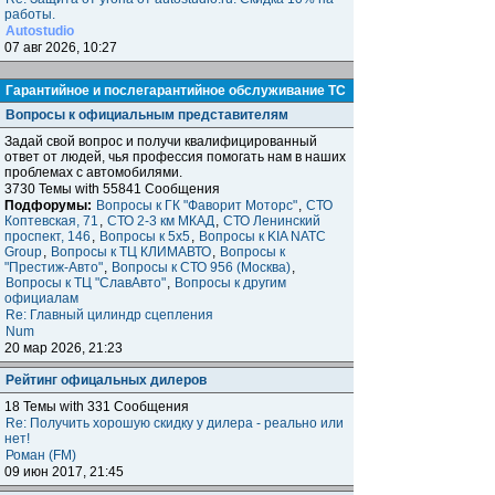
работы.
Autostudio
07 авг 2026, 10:27
Гарантийное и послегарантийное обслуживание ТС
Вопросы к официальным представителям
Задай свой вопрос и получи квалифицированный
ответ от людей, чья профессия помогать нам в наших
проблемах с автомобилями.
3730 Темы with 55841 Сообщения
Подфорумы:
Вопросы к ГК "Фаворит Моторс"
,
СТО
Коптевская, 71
,
СТО 2-3 км МКАД
,
СТО Ленинский
проспект, 146
,
Вопросы к 5x5
,
Вопросы к KIA NATC
Group
,
Вопросы к ТЦ КЛИМАВТО
,
Вопросы к
"Престиж-Авто"
,
Вопросы к СТО 956 (Москва)
,
Вопросы к ТЦ "СлавАвто"
,
Вопросы к другим
официалам
Re: Главный цилиндр сцепления
Num
20 мар 2026, 21:23
Рейтинг офицальных дилеров
18 Темы with 331 Сообщения
Re: Получить хорошую скидку у дилера - реально или
нет!
Роман (FM)
09 июн 2017, 21:45