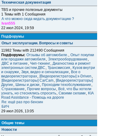
Техническая документация
TBS и прочие полезные документы
1 Темы with 1 Сообщения
А что можно сюда кидать документацию ?
Ivan555
22 июл 2024, 19:59
Подфорумы
Опыт эксплуатации. Вопросы и советы
11982 Темы with 212490 Сообщения
Подфорумы:
Отзывы об автомобиле.
,
Опыт покупки
или продажи автомобиля
,
Электрооборудование
,
ДВС и питание
,
Чип-тюнинг
,
Диагностика и ремонт
электронных систем ДВС
,
Трансмиссия
,
Кузов внутри
и снаружи
,
Звук, видео и сигнализации
,
Все о
видеорегистраторах
,
[Видеорегистраторы] x-Driven
,
[Видеорегистраторы] CarCam
,
[Видеорегистраторы]
Другие
,
Шины и диски
,
Проходим техобслуживание
,
Страхование
,
Прочие вопросы
,
Всё, что Вы хотели
узнать, но стеснялись спросить
,
Своими силами
,
KIA
Road Assistance - Помощь на дороге
Re: ещё раз про бензин
БИЧ
29 июл 2026, 13:05
Общие темы
Новости