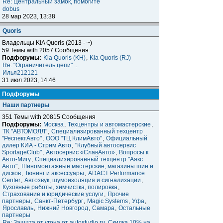
Re: Центральный замок, помогите
dobus
28 мар 2023, 13:38
Quoris
Владельцы KIA Quoris (2013 - ~)
59 Темы with 2057 Сообщения
Подфорумы:
Kia Quoris (KH)
,
Kia Quoris (RJ)
Re: "Ограничитель цепи" ...
Илья212121
31 июл 2023, 14:46
Подфорумы
Наши партнеры
351 Темы with 20815 Сообщения
Подфорумы:
Москва
,
Техцентры и автомастерские
,
ТК "АВТОМОЛЛ"
,
Специализированный техцентр
"РеспектАвто"
,
ООО "ТЦ КлимАвто"
,
Официальный
дилер КИА - Стрим Авто
,
"Клубный автосервис
SportageClub"
,
Автосервис «СлавАвто»
,
Вопросы к
Авто-Мигу
,
Специализированный техцентр "Аякс
Авто"
,
Шиномонтажные мастерские, магазины шин и
дисков
,
Тюнинг и аксессуары
,
ADACT Performance
Center
,
Автозвук, шумоизоляция и сигнализации
,
Кузовные работы, химчистка, полировка
,
Страхование и юридические услуги
,
Прочие
партнеры
,
Санкт-Петербург
,
Magic Systems
,
Уфа
,
Ярославль
,
Нижний Новгород
,
Самара
,
Остальные
партнеры
Re: Защита от угона от autostudio.ru. Скидка 10% на