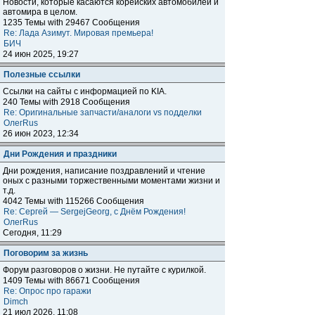
Новости, которые касаются корейских автомобилей и
автомира в целом.
1235 Темы with 29467 Сообщения
Re: Лада Азимут. Мировая премьера!
БИЧ
24 июн 2025, 19:27
Полезные ссылки
Ссылки на сайты с информацией по KIA.
240 Темы with 2918 Сообщения
Re: Оригинальные запчасти/аналоги vs подделки
ОлегRus
26 июн 2023, 12:34
Дни Рождения и праздники
Дни рождения, написание поздравлений и чтение
оных с разными торжественными моментами жизни и
т.д.
4042 Темы with 115266 Сообщения
Re: Сергей — SergejGeorg, с Днём Рождения!
ОлегRus
Сегодня, 11:29
Поговорим за жизнь
Форум разговоров о жизни. Не путайте с курилкой.
1409 Темы with 86671 Сообщения
Re: Опрос про гаражи
Dimch
21 июл 2026, 11:08