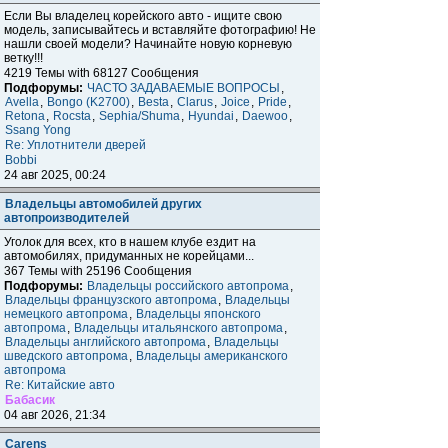
Если Вы владелец корейского авто - ищите свою
модель, записывайтесь и вставляйте фотографию! Не
нашли своей модели? Начинайте новую корневую
ветку!!!
4219 Темы with 68127 Сообщения
Подфорумы:
ЧАСТО ЗАДАВАЕМЫЕ ВОПРОСЫ
,
Avella
,
Bongo (K2700)
,
Besta
,
Clarus
,
Joice
,
Pride
,
Retona
,
Rocsta
,
Sephia/Shuma
,
Hyundai
,
Daewoo
,
Ssang Yong
Re: Уплотнители дверей
Bobbi
24 авг 2025, 00:24
Владельцы автомобилей других
автопроизводителей
Уголок для всех, кто в нашем клубе ездит на
автомобилях, придуманных не корейцами...
367 Темы with 25196 Сообщения
Подфорумы:
Владельцы российского автопрома
,
Владельцы французского автопрома
,
Владельцы
немецкого автопрома
,
Владельцы японского
автопрома
,
Владельцы итальянского автопрома
,
Владельцы английского автопрома
,
Владельцы
шведского автопрома
,
Владельцы американского
автопрома
Re: Китайские авто
Бабасик
04 авг 2026, 21:34
Carens