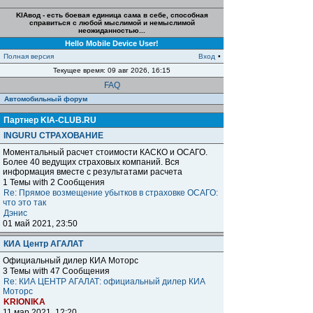
KIAвод - есть боевая единица сама в себе, способная
справиться с любой мыслимой и немыслимой
неожиданностью...
Hello Mobile Device User!
Полная версия
Вход
•
Текущее время: 09 авг 2026, 16:15
FAQ
Автомобильный форум
Партнер KIA-CLUB.RU
INGURU СТРАХОВАНИЕ
Моментальный расчет стоимости КАСКО и ОСАГО.
Более 40 ведущих страховых компаний. Вся
информация вместе с результатами расчета
1 Темы with 2 Сообщения
Re: Прямое возмещение убытков в страховке ОСАГО:
что это так
Дэнис
01 май 2021, 23:50
КИА Центр АГАЛАТ
Официальный дилер КИА Моторс
3 Темы with 47 Сообщения
Re: КИА ЦЕНТР АГАЛАТ: официальный дилер КИА
Моторс
KRIONIKA
11 мар 2021, 12:20