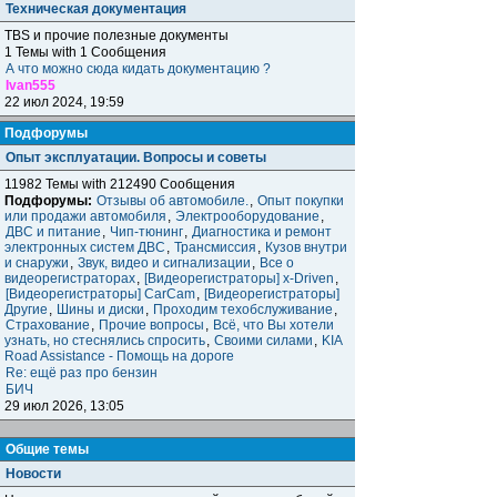
Техническая документация
TBS и прочие полезные документы
1 Темы with 1 Сообщения
А что можно сюда кидать документацию ?
Ivan555
22 июл 2024, 19:59
Подфорумы
Опыт эксплуатации. Вопросы и советы
11982 Темы with 212490 Сообщения
Подфорумы:
Отзывы об автомобиле.
,
Опыт покупки
или продажи автомобиля
,
Электрооборудование
,
ДВС и питание
,
Чип-тюнинг
,
Диагностика и ремонт
электронных систем ДВС
,
Трансмиссия
,
Кузов внутри
и снаружи
,
Звук, видео и сигнализации
,
Все о
видеорегистраторах
,
[Видеорегистраторы] x-Driven
,
[Видеорегистраторы] CarCam
,
[Видеорегистраторы]
Другие
,
Шины и диски
,
Проходим техобслуживание
,
Страхование
,
Прочие вопросы
,
Всё, что Вы хотели
узнать, но стеснялись спросить
,
Своими силами
,
KIA
Road Assistance - Помощь на дороге
Re: ещё раз про бензин
БИЧ
29 июл 2026, 13:05
Общие темы
Новости