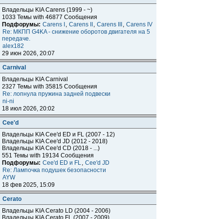
Владельцы KIA Carens (1999 - ~)
1033 Темы with 46877 Сообщения
Подфорумы:
Carens I
,
Carens II
,
Carens III
,
Carens IV
Re: МКПП G4KA - снижение оборотов двигателя на 5
передаче.
alex182
29 июн 2026, 20:07
Carnival
Владельцы KIA Carnival
2327 Темы with 35815 Сообщения
Re: лопнула пружина задней подвески
ni-ni
18 июл 2026, 20:02
Cee'd
Владельцы KIA Cee'd ED и FL (2007 - 12)
Владельцы KIA Cee'd JD (2012 - 2018)
Владельцы KIA Cee'd CD (2018 - ...)
551 Темы with 19134 Сообщения
Подфорумы:
Cee'd ED и FL
,
Cee'd JD
Re: Лампочка подушек безопасности
AYW
18 фев 2025, 15:09
Cerato
Владельцы KIA Cerato LD (2004 - 2006)
Владельцы KIA Cerato FL (2007 - 2009)