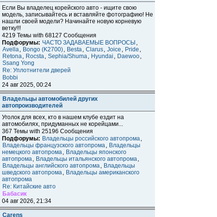
Если Вы владелец корейского авто - ищите свою
модель, записывайтесь и вставляйте фотографию! Не
нашли своей модели? Начинайте новую корневую
ветку!!!
4219 Темы with 68127 Сообщения
Подфорумы:
ЧАСТО ЗАДАВАЕМЫЕ ВОПРОСЫ
,
Avella
,
Bongo (K2700)
,
Besta
,
Clarus
,
Joice
,
Pride
,
Retona
,
Rocsta
,
Sephia/Shuma
,
Hyundai
,
Daewoo
,
Ssang Yong
Re: Уплотнители дверей
Bobbi
24 авг 2025, 00:24
Владельцы автомобилей других
автопроизводителей
Уголок для всех, кто в нашем клубе ездит на
автомобилях, придуманных не корейцами...
367 Темы with 25196 Сообщения
Подфорумы:
Владельцы российского автопрома
,
Владельцы французского автопрома
,
Владельцы
немецкого автопрома
,
Владельцы японского
автопрома
,
Владельцы итальянского автопрома
,
Владельцы английского автопрома
,
Владельцы
шведского автопрома
,
Владельцы американского
автопрома
Re: Китайские авто
Бабасик
04 авг 2026, 21:34
Carens