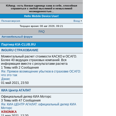
KIAвод - есть боевая единица сама в себе, способная
справиться с любой мыслимой и немыслимой
неожиданностью...
Hello Mobile Device User!
Полная версия
Вход
•
Текущее время: 08 авг 2026, 09:21
FAQ
Автомобильный форум
Партнер KIA-CLUB.RU
INGURU СТРАХОВАНИЕ
Моментальный расчет стоимости КАСКО и ОСАГО.
Более 40 ведущих страховых компаний. Вся
информация вместе с результатами расчета
1 Темы with 2 Сообщения
Re: Прямое возмещение убытков в страховке ОСАГО:
что это так
Дэнис
01 май 2021, 23:50
КИА Центр АГАЛАТ
Официальный дилер КИА Моторс
3 Темы with 47 Сообщения
Re: КИА ЦЕНТР АГАЛАТ: официальный дилер КИА
Моторс
KRIONIKA
11 мар 2021, 12:20