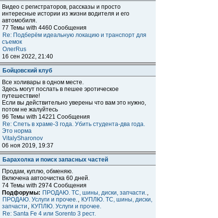
Видео с регистраторов, рассказы и просто
интересные истории из жизни водителя и его
автомобиля.
77 Темы with 4460 Сообщения
Re: Подберём идеальную локацию и транспорт для
съемок
ОлегRus
16 сен 2022, 21:40
Бойцовский клуб
Все холивары в одном месте.
Здесь могут послать в пешее эротическое
путешествие!
Если вы действительно уверены что вам это нужно,
потом не жалуйтесь
96 Темы with 14221 Сообщения
Re: Спеть в храме-3 года. Убить студента-два года.
Это норма
VitalySharonov
06 ноя 2019, 19:37
Барахолка и поиск запасных частей
Продам, куплю, обменяю.
Включена автоочистка 60 дней.
74 Темы with 2974 Сообщения
Подфорумы:
ПРОДАЮ. ТС, шины, диски, запчасти.
,
ПРОДАЮ. Услуги и прочее.
,
КУПЛЮ. ТС, шины, диски,
запчасти
,
КУПЛЮ. Услуги и прочее.
Re: Santa Fe 4 или Sorento 3 рест.