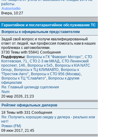
работы.
Autostudio
Вчера, 10:27
Гарантийное и послегарантийное обслуживание ТС
Вопросы к официальным представителям
Задай свой вопрос и получи квалифицированный
ответ от людей, чья профессия помогать нам в наших
проблемах с автомобилями.
3730 Темы with 55841 Сообщения
Подфорумы:
Вопросы к ГК "Фаворит Моторс"
,
СТО
Коптевская, 71
,
СТО 2-3 км МКАД
,
СТО Ленинский
проспект, 146
,
Вопросы к 5x5
,
Вопросы к KIA NATC
Group
,
Вопросы к ТЦ КЛИМАВТО
,
Вопросы к
"Престиж-Авто"
,
Вопросы к СТО 956 (Москва)
,
Вопросы к ТЦ "СлавАвто"
,
Вопросы к другим
официалам
Re: Главный цилиндр сцепления
Num
20 мар 2026, 21:23
Рейтинг офицальных дилеров
18 Темы with 331 Сообщения
Re: Получить хорошую скидку у дилера - реально или
нет!
Роман (FM)
09 июн 2017, 21:45