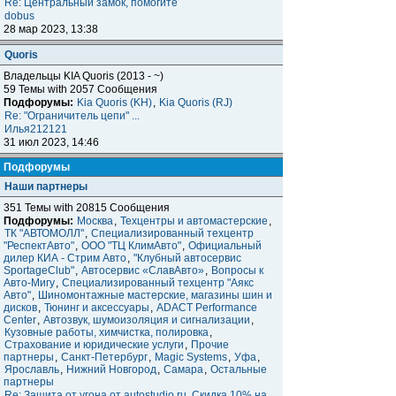
Re: Центральный замок, помогите
dobus
28 мар 2023, 13:38
Quoris
Владельцы KIA Quoris (2013 - ~)
59 Темы with 2057 Сообщения
Подфорумы:
Kia Quoris (KH)
,
Kia Quoris (RJ)
Re: "Ограничитель цепи" ...
Илья212121
31 июл 2023, 14:46
Подфорумы
Наши партнеры
351 Темы with 20815 Сообщения
Подфорумы:
Москва
,
Техцентры и автомастерские
,
ТК "АВТОМОЛЛ"
,
Специализированный техцентр
"РеспектАвто"
,
ООО "ТЦ КлимАвто"
,
Официальный
дилер КИА - Стрим Авто
,
"Клубный автосервис
SportageClub"
,
Автосервис «СлавАвто»
,
Вопросы к
Авто-Мигу
,
Специализированный техцентр "Аякс
Авто"
,
Шиномонтажные мастерские, магазины шин и
дисков
,
Тюнинг и аксессуары
,
ADACT Performance
Center
,
Автозвук, шумоизоляция и сигнализации
,
Кузовные работы, химчистка, полировка
,
Страхование и юридические услуги
,
Прочие
партнеры
,
Санкт-Петербург
,
Magic Systems
,
Уфа
,
Ярославль
,
Нижний Новгород
,
Самара
,
Остальные
партнеры
Re: Защита от угона от autostudio.ru. Скидка 10% на