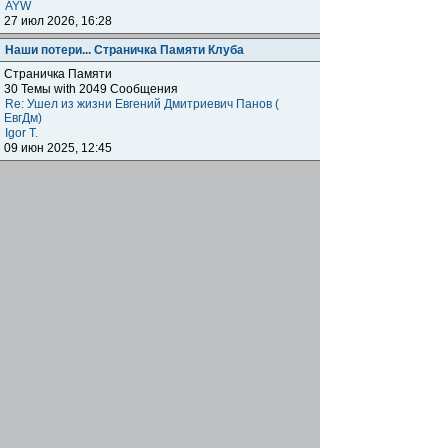
AYW
27 июл 2026, 16:28
Наши потери... Страничка Памяти Клуба
Страничка Памяти
30 Темы with 2049 Сообщения
Re: Ушел из жизни Евгений Дмитриевич Панов (
ЕвгДм)
Igor T.
09 июн 2025, 12:45
Наши клубы внутри клуба
Региональные отделения
Клубные встречи: отчитываемся о прошедших,
объявляем о будущих, общение, насущие вопросы
наших одноклубников по всему миру.
1872 Темы with 179041 Сообщения
Подфорумы:
Московское отделение
,
Наши встречи в
Меге
,
Самарское отделение
,
Питерское отделение
,
Уральское отделение
,
Нижегородское отделение
,
Уфимское отделение
,
Ульяновское отделение
,
Отделение Черноземье РФ
,
Карельское отделение
,
Тульское отделение
,
Тверское отделение
,
Омское
отделение
,
Южное Федеральное отделение
,
Прибайкальское отделение
Re: Москва. Кризис. Рекомендую!!!
ОлегRus
11 июн 2026, 14:47