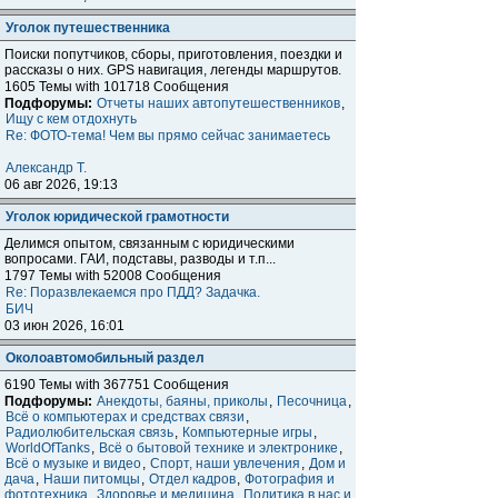
Уголок путешественника
Поиски попутчиков, сборы, приготовления, поездки и
расcказы о них. GPS навигация, легенды маршрутов.
1605 Темы with 101718 Сообщения
Подфорумы:
Отчеты наших автопутешественников
,
Ищу с кем отдохнуть
Re: ФОТО-тема! Чем вы прямо сейчас занимаетесь
Александр Т.
06 авг 2026, 19:13
Уголок юридической грамотности
Делимся опытом, связанным с юридическими
вопросами. ГАИ, подставы, разводы и т.п...
1797 Темы with 52008 Сообщения
Re: Поразвлекаемся про ПДД? Задачка.
БИЧ
03 июн 2026, 16:01
Околоавтомобильный раздел
6190 Темы with 367751 Сообщения
Подфорумы:
Анекдоты, баяны, приколы
,
Песочница
,
Всё о компьютерах и средствах связи
,
Радиолюбительская связь
,
Компьютерные игры
,
WorldOfTanks
,
Всё о бытовой технике и электронике
,
Всё о музыке и видео
,
Спорт, наши увлечения
,
Дом и
дача
,
Наши питомцы
,
Отдел кадров
,
Фотография и
фототехника
,
Здоровье и медицина
,
Политика в нас и