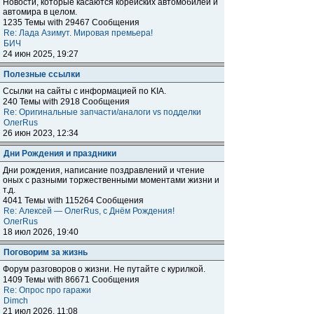
Новости, которые касаются корейских автомобилей и
автомира в целом.
1235 Темы with 29467 Сообщения
Re: Лада Азимут. Мировая премьера!
БИЧ
24 июн 2025, 19:27
Полезные ссылки
Ссылки на сайты с информацией по KIA.
240 Темы with 2918 Сообщения
Re: Оригинальные запчасти/аналоги vs подделки
ОлегRus
26 июн 2023, 12:34
Дни Рождения и праздники
Дни рождения, написание поздравлений и чтение
оных с разными торжественными моментами жизни и
т.д.
4041 Темы with 115264 Сообщения
Re: Алексей — ОлегRus, с Днём Рождения!
ОлегRus
18 июл 2026, 19:40
Поговорим за жизнь
Форум разговоров о жизни. Не путайте с курилкой.
1409 Темы with 86671 Сообщения
Re: Опрос про гаражи
Dimch
21 июл 2026, 11:08